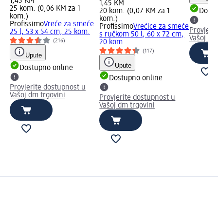
1,45 KM
1,45 KM
25 kom. (0,06 KM za 1
20 kom. (0,07 KM za 1
Dostu
kom.)
kom.)
Profissimo
Vreće za smeće
Profissimo
Vrećice za smeće
Provjeri
25 l, 53 x 54 cm, 25 kom.
s ručkom 50 l, 60 x 72 cm,
Vašoj dm
(216)
20 kom.
(117)
Upute
Upute
Dostupno online
Dostupno online
Provjerite dostupnost u
Vašoj dm trgovini
Provjerite dostupnost u
Vašoj dm trgovini