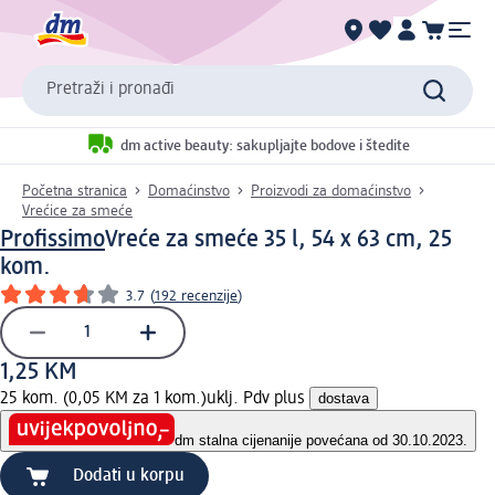
Pretraži i pronađi
dm active beauty: sakupljajte bodove i štedite
Početna stranica
Domaćinstvo
Proizvodi za domaćinstvo
Vrećice za smeće
Profissimo
Vreće za smeće 35 l, 54 x 63 cm, 25
kom.
3.7
(
192 recenzije
)
1,25 KM
25 kom. (0,05 KM za 1 kom.)
uklj. Pdv plus
dostava
dm stalna cijena
nije povećana od 30.10.2023.
Dodati u korpu