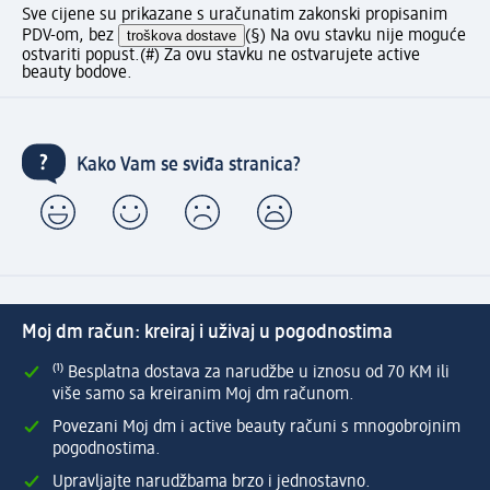
Sve cijene su prikazane s uračunatim zakonski propisanim
PDV-om, bez
troškova dostave
(§) Na ovu stavku nije moguće
ostvariti popust.
(#) Za ovu stavku ne ostvarujete active
beauty bodove.
Kako Vam se sviđa stranica?
Moj dm račun: kreiraj i uživaj u pogodnostima
⁽¹⁾ Besplatna dostava za narudžbe u iznosu od 70 KM ili
više samo sa kreiranim Moj dm računom.
Povezani Moj dm i active beauty računi s mnogobrojnim
pogodnostima.
Upravljajte narudžbama brzo i jednostavno.