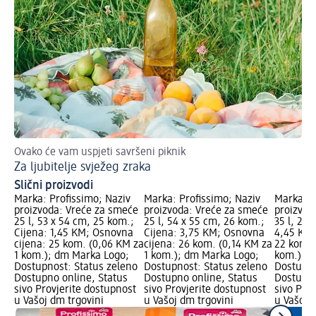
Ovako će vam uspjeti savršeni piknik
Za ljubitelje svježeg zraka
Slični proizvodi
Marka: Profissimo; Naziv
Marka: Profissimo; Naziv
Marka: P
proizvoda: Vreće za smeće
proizvoda: Vreće za smeće
proizvod
25 l, 53 x 54 cm, 25 kom.;
25 l, 54 x 55 cm, 26 kom.;
35 l, 22 
Cijena: 1,45 KM; Osnovna
Cijena: 3,75 KM; Osnovna
4,45 KM;
cijena: 25 kom. (0,06 KM za
cijena: 26 kom. (0,14 KM za
22 kom. 
1 kom.); dm Marka Logo;
1 kom.); dm Marka Logo;
kom.); d
Dostupnost: Status zeleno
Dostupnost: Status zeleno
Dostupno
Dostupno online, Status
Dostupno online, Status
Dostupno
sivo Provjerite dostupnost
sivo Provjerite dostupnost
sivo Pro
u Vašoj dm trgovini
u Vašoj dm trgovini
u Vašoj 