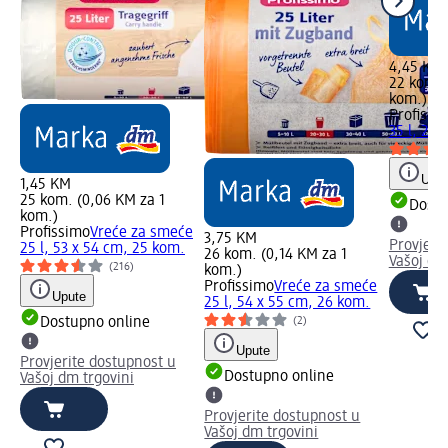
4,45 KM
22 kom. 
kom.)
Profissi
35 l, 22 
Uput
1,45 KM
25 kom. (0,06 KM za 1
Dostu
kom.)
Profissimo
Vreće za smeće
3,75 KM
Provjeri
25 l, 53 x 54 cm, 25 kom.
26 kom. (0,14 KM za 1
Vašoj dm
(216)
kom.)
Profissimo
Vreće za smeće
Upute
25 l, 54 x 55 cm, 26 kom.
Dostupno online
(2)
Upute
Provjerite dostupnost u
Dostupno online
Vašoj dm trgovini
Provjerite dostupnost u
Vašoj dm trgovini