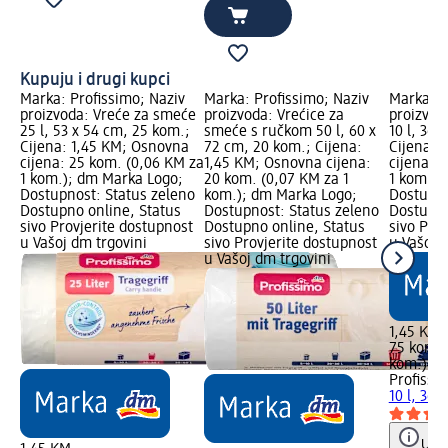
Kupuju i drugi kupci
Marka: Profissimo; Naziv
Marka: Profissimo; Naziv
Marka: P
proizvoda: Vreće za smeće
proizvoda: Vrećice za
proizvod
25 l, 53 x 54 cm, 25 kom.;
smeće s ručkom 50 l, 60 x
10 l, 36 
Cijena: 1,45 KM; Osnovna
72 cm, 20 kom.; Cijena:
Cijena: 
cijena: 25 kom. (0,06 KM za
1,45 KM; Osnovna cijena:
cijena: 
1 kom.); dm Marka Logo;
20 kom. (0,07 KM za 1
1 kom.);
Dostupnost: Status zeleno
kom.); dm Marka Logo;
Dostupno
Dostupno online, Status
Dostupnost: Status zeleno
Dostupno
sivo Provjerite dostupnost
Dostupno online, Status
sivo Pro
u Vašoj dm trgovini
sivo Provjerite dostupnost
u Vašoj 
u Vašoj dm trgovini
1,45 KM
75 kom. 
kom.)
Profissi
10 l, 36 
Uput