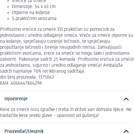
Vrećice za smeće
Dimenzije: 54 x 63 cm
Otporne na kidanje
S praktičnim vezicama
Profissimo vrećice za smeće 35l praktičan su pomoćnik za
jednostavno i uredno odlaganje smeća. Vreće za smeće otporne su
na kidanje, sprječavaju curenje tečnosti, te sprječavaju
propuštanje tečnosti i širenje neugodnih mirisa. Zahvaljujući
praktičnim vezicama, vreće za smeće se mogu lako i jednostavno
zatvoriti. Pakovanje sadrži 25 komada. Profissimo vrećice za smeće
za jednostavno, sigurno i uredno odlaganje smeća! Ambalaža
sadrži najmanje 70% recikliranog sadržaja.
dm broj proizvoda: 1375043
EAN: 4066447864298
Upozorenje
Kese za smeće nisu igračke i treba ih držati van dohvata djece. Ne
navlačite kese preko glave – opasnost od gušenja!
Proizvođač/Uvoznik