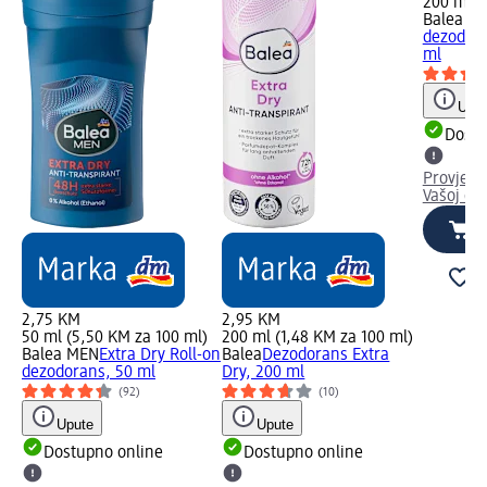
200 ml (
Balea M
dezodora
ml
Uput
Dostu
Provjeri
Vašoj dm
2,75 KM
2,95 KM
50 ml (5,50 KM za 100 ml)
200 ml (1,48 KM za 100 ml)
Balea MEN
Extra Dry Roll-on
Balea
Dezodorans Extra
dezodorans, 50 ml
Dry, 200 ml
(92)
(10)
Upute
Upute
Dostupno online
Dostupno online