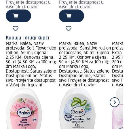
Provjerite dostupnost u
Provjerite dostupnost u
Vašoj dm trgovini
Vašoj dm trgovini
Kupuju i drugi kupci
Marka: Balea; Naziv
Marka: Balea; Naziv
Marka: B
5u1
proizvoda: Soft Flower deo
proizvoda: Sensitive roll-on
proizvod
a:
roll-on, 50 ml; Cijena:
dezodorans, 50 ml; Cijena:
Extra Dry
:
2,25 KM; Osnovna cijena:
2,25 KM; Osnovna cijena:
2,95 KM;
);
50 ml (4,50 KM za 100 ml);
50 ml (4,50 KM za 100 ml);
200 ml (
dm Marka Logo;
dm Marka Logo;
dm Mark
no
Dostupnost: Status zeleno
Dostupnost: Status zeleno
Dostupno
Dostupno online, Status
Dostupno online, Status
Dostupno
st
sivo Provjerite dostupnost
sivo Provjerite dostupnost
sivo Pro
u Vašoj dm trgovini
u Vašoj dm trgovini
u Vašoj 