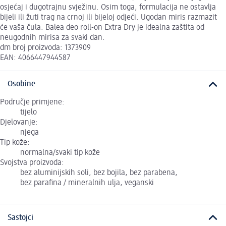
osjećaj i dugotrajnu svježinu. Osim toga, formulacija ne ostavlja
bijeli ili žuti trag na crnoj ili bijeloj odjeći. Ugodan miris razmazit
će vaša čula. Balea deo roll-on Extra Dry je idealna zaštita od
neugodnih mirisa za svaki dan.
dm broj proizvoda: 1373909
EAN: 4066447944587
Osobine
Područje primjene:
tijelo
Djelovanje:
njega
Tip kože:
normalna/svaki tip kože
Svojstva proizvoda:
bez aluminijskih soli, bez bojila, bez parabena,
bez parafina / mineralnih ulja, veganski
Sastojci