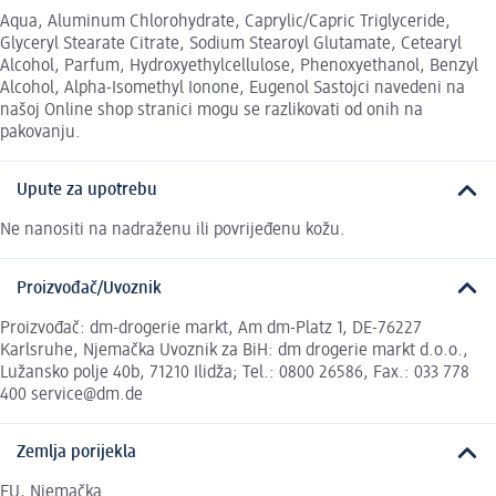
Aqua, Aluminum Chlorohydrate, Caprylic/Capric Triglyceride,
Glyceryl Stearate Citrate, Sodium Stearoyl Glutamate, Cetearyl
Alcohol, Parfum, Hydroxyethylcellulose, Phenoxyethanol, Benzyl
Alcohol, Alpha-Isomethyl Ionone, Eugenol Sastojci navedeni na
našoj Online shop stranici mogu se razlikovati od onih na
pakovanju.
Upute za upotrebu
Ne nanositi na nadraženu ili povrijeđenu kožu.
Proizvođač/Uvoznik
Proizvođač: dm-drogerie markt, Am dm-Platz 1, DE-76227
Karlsruhe, Njemačka Uvoznik za BiH: dm drogerie markt d.o.o.,
Lužansko polje 40b, 71210 Ilidža; Tel.: 0800 26586, Fax.: 033 778
400 service@dm.de
Zemlja porijekla
EU, Njemačka