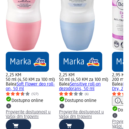
2,25 KM
2,25 KM
2,95 KM
l)
50 ml (4,50 KM za 100 ml)
50 ml (4,50 KM za 100 ml)
200 ml (
Balea
Soft Flower deo roll-
Balea
Sensitive roll-on
Balea
De
on, 50 ml
dezodorans, 50 ml
Dry, 200
(127)
(6)
Dostupno online
Dostupno online
Upu
Dostu
Provjerite dostupnost u
Provjerite dostupnost u
Vašoj dm trgovini
Vašoj dm trgovini
Provjeri
Vašoj dm