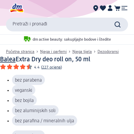
Pretraži i pronađi
dm active beauty: sakupljajte bodove i štedite
Početna stranica
Njega i parfemi
Njega tijela
Dezodoransi
Balea
Extra Dry deo roll on, 50 ml
4.4
(
227 ocjena
)
bez parabena
veganski
bez bojila
bez aluminijskih soli
bez parafina / mineralnih ulja