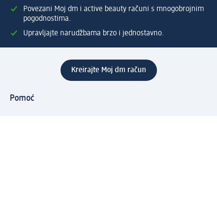
Povezani Moj dm i active beauty računi s mnogobrojnim
pogodnostima.
Upravljajte narudžbama brzo i jednostavno.
Kreirajte Moj dm račun
Pomoć
Programi i usluge
dm služba za korisnike
Načini i troškovi dostave
Povrat proizvoda
Preduzeće
O nama
Odgovornost
Karijera
PR i mediji
Svijet proizvoda
dm Svijet