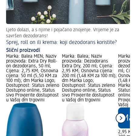
Ljeto dolazi, a s njime i pojačano znojenje. Vrijeme je za
Ov
savršen dezodorans!
Li
Sprej, roll on ili krema: koji dezodorans koristite?
Slični proizvodi
Marka: Balea MEN; Naziv
Marka: Balea; Naziv
Marka: B
proizvoda: Extra Dry Roll-
proizvoda: Dezodorans
proizvod
on dezodorans, 50 ml;
Extra Dry, 200 ml; Cijena:
dezodora
Cijena: 2,75 KM; Osnovna
2,95 KM; Osnovna cijena:
ml; Cije
cijena: 50 ml (5,50 KM za
200 ml (1,48 KM za 100 ml);
Osnovna 
100 ml); dm Marka Logo;
dm Marka Logo;
(1,48 KM
Dostupnost: Status zeleno
Dostupnost: Status zeleno
Marka Lo
Dostupno online, Status
Dostupno online, Status
Status z
sivo Provjerite dostupnost
sivo Provjerite dostupnost
online, S
u Vašoj dm trgovini
u Vašoj dm trgovini
Provjeri
Vašoj dm
2,95 KM