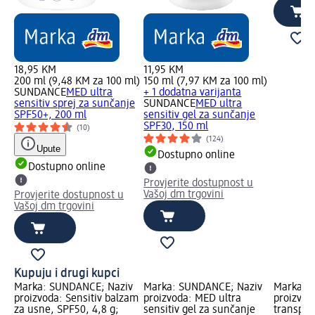
18,95 KM
11,95 KM
200 ml (9,48 KM za 100 ml)
150 ml (7,97 KM za 100 ml)
SUNDANCE
MED ultra
+ 1 dodatna varijanta
sensitiv sprej za sunčanje
SUNDANCE
MED ultra
SPF50+, 200 ml
sensitiv gel za sunčanje
SPF30, 150 ml
(10)
(124)
Upute
Dostupno online
Dostupno online
Provjerite dostupnost u
Vašoj dm trgovini
Provjerite dostupnost u
Vašoj dm trgovini
Kupuju i drugi kupci
Marka: SUNDANCE; Naziv
Marka: SUNDANCE; Naziv
Marka: 
proizvoda: Sensitiv balzam
proizvoda: MED ultra
proizvod
za usne, SPF50, 4,8 g;
sensitiv gel za sunčanje
transpar