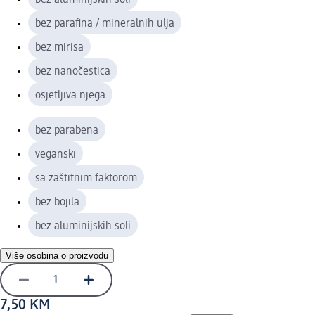
bez parafina / mineralnih ulja
bez mirisa
bez nanočestica
osjetljiva njega
bez parabena
veganski
sa zaštitnim faktorom
bez bojila
bez aluminijskih soli
Više osobina o proizvodu
7,50 KM