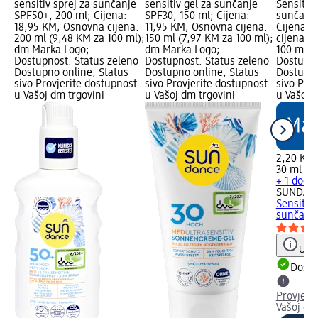
sensitiv sprej za sunčanje
sensitiv gel za sunčanje
Sensitiv
SPF50+, 200 ml; Cijena:
SPF30, 150 ml; Cijena:
sunčanje
18,95 KM; Osnovna cijena:
11,95 KM; Osnovna cijena:
Cijena: 
200 ml (9,48 KM za 100 ml);
150 ml (7,97 KM za 100 ml);
cijena: 3
dm Marka Logo;
dm Marka Logo;
100 ml);
Dostupnost: Status zeleno
Dostupnost: Status zeleno
Dostupno
Dostupno online, Status
Dostupno online, Status
Dostupno
sivo Provjerite dostupnost
sivo Provjerite dostupnost
sivo Pro
u Vašoj dm trgovini
u Vašoj dm trgovini
u Vašoj 
2,20 KM
30 ml (7
+ 1 doda
SUNDAN
Sensitiv
sunčanje
Uput
Dostu
Provjeri
Vašoj dm