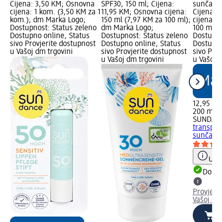
Cijena: 3,50 KM; Osnovna
SPF30, 150 ml; Cijena:
sunčanje
cijena: 1 kom. (3,50 KM za 1
11,95 KM; Osnovna cijena:
Cijena: 
kom.); dm Marka Logo;
150 ml (7,97 KM za 100 ml);
cijena: 
Dostupnost: Status zeleno
dm Marka Logo;
100 ml);
Dostupno online, Status
Dostupnost: Status zeleno
Dostupno
sivo Provjerite dostupnost
Dostupno online, Status
Dostupno
u Vašoj dm trgovini
sivo Provjerite dostupnost
sivo Pro
u Vašoj dm trgovini
u Vašoj 
12,95 K
200 ml (
SUNDAN
transpar
sunčanje
Uput
Dostu
Provjeri
Vašoj dm