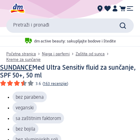
Pretraži i pronađi
dm active beauty: sakupljajte bodove i štedite
Početna stranica
Njega i parfemi
Zaštita od sunca
Kreme za sunčanje
SUNDANCE
Med Ultra Sensitiv fluid za sunčanje,
SPF 50+, 50 ml
3.6
(
163 recenzije
)
bez parabena
veganski
sa zaštitnim faktorom
bez bojila
bez aluminijskih soli