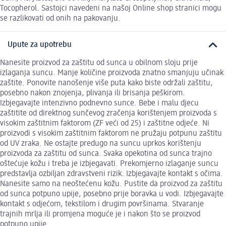
Tocopherol. Sastojci navedeni na našoj Online shop stranici mogu
se razlikovati od onih na pakovanju.
Upute za upotrebu
Nanesite proizvod za zaštitu od sunca u obilnom sloju prije
izlaganja suncu. Manje količine proizvoda znatno smanjuju učinak
zaštite. Ponovite nanošenje više puta kako biste održali zaštitu,
posebno nakon znojenja, plivanja ili brisanja peškirom.
Izbjegavajte intenzivno podnevno sunce. Bebe i malu djecu
zaštitite od direktnog sunčevog zračenja korištenjem proizvoda s
visokim zaštitnim faktorom (ZF veći od 25) i zaštitne odjeće. Ni
proizvodi s visokim zaštitnim faktorom ne pružaju potpunu zaštitu
od UV zraka. Ne ostajte predugo na suncu uprkos korištenju
proizvoda za zaštitu od sunca. Svaka opekotina od sunca trajno
oštećuje kožu i treba je izbjegavati. Prekomjerno izlaganje suncu
predstavlja ozbiljan zdravstveni rizik. Izbjegavajte kontakt s očima.
Nanesite samo na neoštećenu kožu. Pustite da proizvod za zaštitu
od sunca potpuno upije, posebno prije boravka u vodi. Izbjegavajte
kontakt s odjećom, tekstilom i drugim površinama. Stvaranje
trajnih mrlja ili promjena moguće je i nakon što se proizvod
potpuno upije.