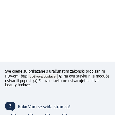
Sve cijene su prikazane s uračunatim zakonski propisanim
PDV-om, bez
troškova dostave
(§) Na ovu stavku nije moguće
ostvariti popust.
(#) Za ovu stavku ne ostvarujete active
beauty bodove.
Kako Vam se sviđa stranica?