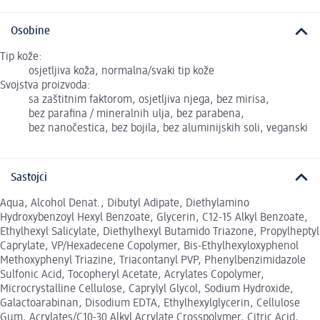
Osobine
Tip kože:
osjetljiva koža, normalna/svaki tip kože
Svojstva proizvoda:
sa zaštitnim faktorom, osjetljiva njega, bez mirisa,
bez parafina / mineralnih ulja, bez parabena,
bez nanočestica, bez bojila, bez aluminijskih soli, veganski
Sastojci
Aqua, Alcohol Denat., Dibutyl Adipate, Diethylamino
Hydroxybenzoyl Hexyl Benzoate, Glycerin, C12-15 Alkyl Benzoate,
Ethylhexyl Salicylate, Diethylhexyl Butamido Triazone, Propylheptyl
Caprylate, VP/Hexadecene Copolymer, Bis-Ethylhexyloxyphenol
Methoxyphenyl Triazine, Triacontanyl PVP, Phenylbenzimidazole
Sulfonic Acid, Tocopheryl Acetate, Acrylates Copolymer,
Microcrystalline Cellulose, Caprylyl Glycol, Sodium Hydroxide,
Galactoarabinan, Disodium EDTA, Ethylhexylglycerin, Cellulose
Gum, Acrylates/C10-30 Alkyl Acrylate Crosspolymer, Citric Acid,