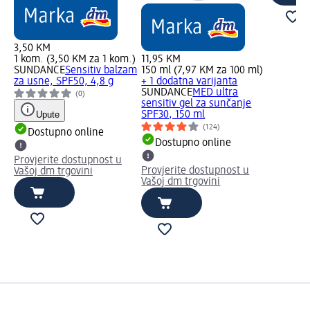
3,50 KM
1 kom. (3,50 KM za 1 kom.)
11,95 KM
SUNDANCE
Sensitiv balzam
150 ml (7,97 KM za 100 ml)
za usne, SPF50, 4,8 g
+ 1 dodatna varijanta
SUNDANCE
MED ultra
(0)
sensitiv gel za sunčanje
Upute
SPF30, 150 ml
(124)
Dostupno online
Dostupno online
Provjerite dostupnost u
Provjerite dostupnost u
Vašoj dm trgovini
Vašoj dm trgovini