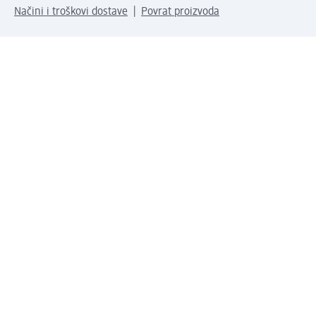
Načini i troškovi dostave
Povrat proizvoda
Preduzeće
O nama
Odgovornost
Karijera
PR i mediji
Svijet proizvoda
dm Svijet
Načini plaćanja