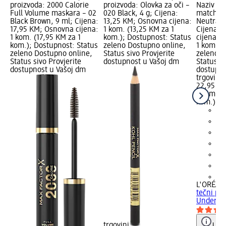
proizvoda: 2000 Calorie
proizvoda: Olovka za oči –
Naziv pr
1
Full Volume maskara – 02
020 Black, 4 g; Cijena:
match te
Black Brown, 9 ml; Cijena:
13,25 KM; Osnovna cijena:
Neutral 
a:
17,95 KM; Osnovna cijena:
1 kom. (13,25 KM za 1
Cijena: 
1 kom. (17,95 KM za 1
kom.); Dostupnost: Status
cijena: 
us
kom.); Dostupnost: Status
zeleno Dostupno online,
1 kom.);
zeleno Dostupno online,
Status sivo Provjerite
zeleno D
Status sivo Provjerite
dostupnost u Vašoj dm
Status si
dostupnost u Vašoj dm
dostupno
trgovini
22,95 K
1 kom. (
kom.)
+9
L'ORÉAL
tečni pu
Underton
trgovini
Upu