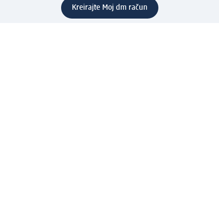
Kreirajte Moj dm račun
Pomoć
Programi i usluge
dm služba za korisnike
Načini i troškovi dostave
Povrat proizvoda
Preduzeće
O nama
Odgovornost
Karijera
PR i mediji
Svijet proizvoda
dm Svijet