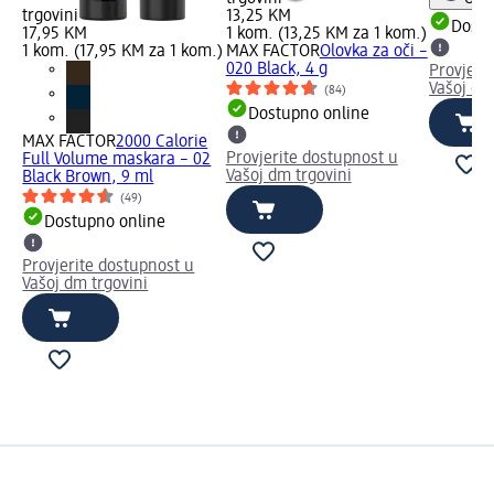
trgovini
13,25 KM
Dostu
17,95 KM
1 kom. (13,25 KM za 1 kom.)
m.)
1 kom. (17,95 KM za 1 kom.)
MAX FACTOR
Olovka za oči –
020 Black, 4 g
Provjeri
Vašoj dm
(84)
Dostupno online
e
MAX FACTOR
2000 Calorie
Provjerite dostupnost u
1
Full Volume maskara – 02
Vašoj dm trgovini
Black Brown, 9 ml
(49)
Dostupno online
Provjerite dostupnost u
Vašoj dm trgovini