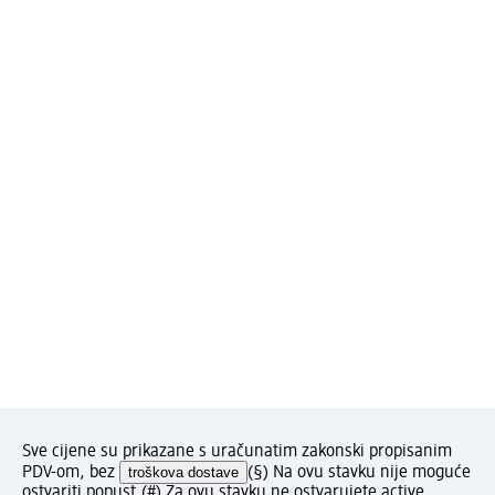
Sve cijene su prikazane s uračunatim zakonski propisanim
PDV-om, bez
troškova dostave
(§) Na ovu stavku nije moguće
ostvariti popust.
(#) Za ovu stavku ne ostvarujete active