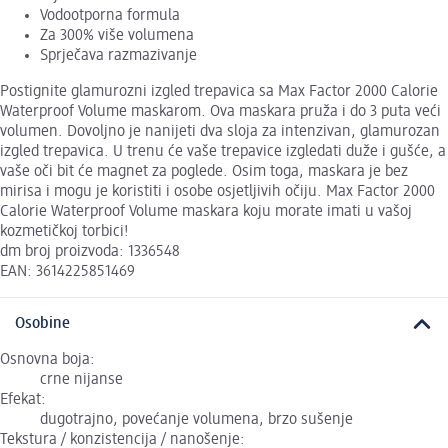
Vodootporna formula
Za 300% više volumena
Sprječava razmazivanje
Postignite glamurozni izgled trepavica sa Max Factor 2000 Calorie
Waterproof Volume maskarom. Ova maskara pruža i do 3 puta veći
volumen. Dovoljno je nanijeti dva sloja za intenzivan, glamurozan
izgled trepavica. U trenu će vaše trepavice izgledati duže i gušće, a
vaše oči bit će magnet za poglede. Osim toga, maskara je bez
mirisa i mogu je koristiti i osobe osjetljivih očiju. Max Factor 2000
Calorie Waterproof Volume maskara koju morate imati u vašoj
kozmetičkoj torbici!
dm broj proizvoda: 1336548
EAN: 3614225851469
Osobine
Osnovna boja:
crne nijanse
Efekat:
dugotrajno, povećanje volumena, brzo sušenje
Tekstura / konzistencija / nanošenje: