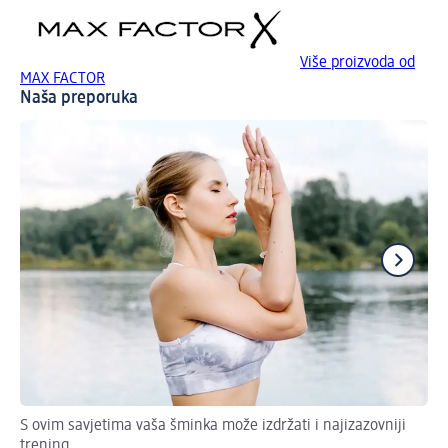
Više proizvoda od
MAX FACTOR
Naša preporuka
S ovim savjetima vaša šminka može izdržati i najizazovniji
Sav
trening
Je