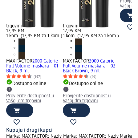
Provjeri
Vašoj dm
trgovini
trgovini
17,95 KM
17,95 KM
1 kom. (17,95 KM za 1 kom.)
1 kom. (17,95 KM za 1 kom.)
MAX FACTOR
2000 Calorie
MAX FACTOR
2000 Calorie
Full Volume maskara – 01
Full Volume maskara – 02
Black, 9 ml
Black Brown, 9 ml
(157)
(49)
Dostupno online
Dostupno online
Provjerite dostupnost u
Provjerite dostupnost u
Vašoj dm trgovini
Vašoj dm trgovini
Kupuju i drugi kupci
ziv
Marka: MAX FACTOR; Naziv
Marka: MAX FACTOR; Naziv
Marka: L