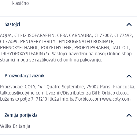
klasično
Sastojci
AQUA, C11-12 ISOPARAFFIN, CERA CARNAUBA, CI 77007, CI 77492,
CI 77499, PENTAERYTHRITYL HYDROGENATED ROSINATE,
PHENOXYETHANOL, POLYETHYLENE, PROPYLPARABEN, TALL OIL,
TRIHYDROXYSTEARIN (*). Sastojci navedeni na našoj Online shop
stranici mogu se razlikovati od onih na pakovanju.
Proizvođač/Uvoznik
Proizvođač: COTY, 14 r Quatre Septembre, 75002 Paris, Francuska,
talktous@cotyinc.com Uvoznik/Distributer za BiH: Orbico d.o.o.,
Lužansko polje 7, 71210 Ilidža info.ba@orbico.com www.coty.com
Zemlja porijekla
Velika Britanija