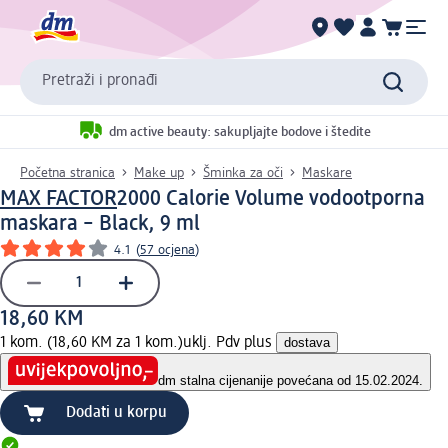
Pretraži i pronađi
dm active beauty: sakupljajte bodove i štedite
Početna stranica
Make up
Šminka za oči
Maskare
MAX FACTOR
2000 Calorie Volume vodootporna
maskara – Black, 9 ml
4.1
(
57 ocjena
)
18,60 KM
1 kom. (18,60 KM za 1 kom.)
uklj. Pdv plus
dostava
dm stalna cijena
nije povećana od 15.02.2024.
Dodati u korpu