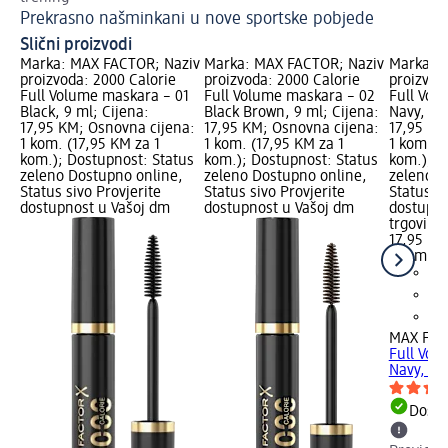
Prekrasno našminkani u nove sportske pobjede
Slični proizvodi
Marka: MAX FACTOR; Naziv
Marka: MAX FACTOR; Naziv
Marka: 
proizvoda: 2000 Calorie
proizvoda: 2000 Calorie
proizvod
Full Volume maskara – 01
Full Volume maskara – 02
Full Vol
Black, 9 ml; Cijena:
Black Brown, 9 ml; Cijena:
Navy, 9 m
17,95 KM; Osnovna cijena:
17,95 KM; Osnovna cijena:
17,95 KM
1 kom. (17,95 KM za 1
1 kom. (17,95 KM za 1
1 kom. (
kom.); Dostupnost: Status
kom.); Dostupnost: Status
kom.); D
zeleno Dostupno online,
zeleno Dostupno online,
zeleno D
Status sivo Provjerite
Status sivo Provjerite
Status si
dostupnost u Vašoj dm
dostupnost u Vašoj dm
dostupno
trgovini
17,95 KM
1 kom. (
MAX FA
Full Vol
Navy, 9 
Dostu