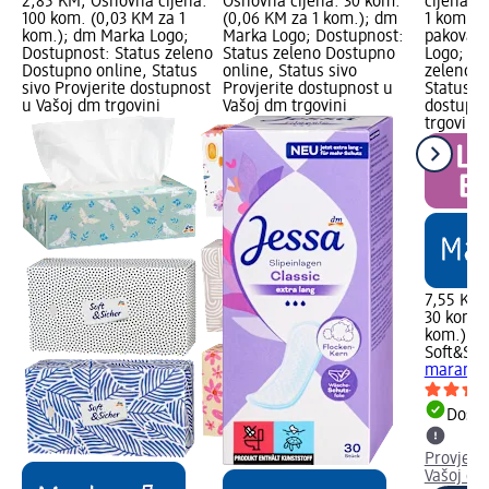
2,85 KM; Osnovna cijena:
Osnovna cijena: 30 kom.
cijena: 
100 kom. (0,03 KM za 1
(0,06 KM za 1 kom.); dm
1 kom.); 
kom.); dm Marka Logo;
Marka Logo; Dostupnost:
pakovanj
Dostupnost: Status zeleno
Status zeleno Dostupno
Logo; Do
Dostupno online, Status
online, Status sivo
zeleno D
sivo Provjerite dostupnost
Provjerite dostupnost u
Status si
u Vašoj dm trgovini
Vašoj dm trgovini
dostupno
trgovini
7,55 KM
30 kom. 
kom.)
Soft&Sic
maramice
Dostu
Provjeri
Vašoj dm