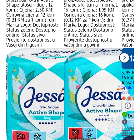
proizvoda: Ultra Active
proizvoda: Ulošci Active
proizvod
Shape ulošci - dugi, 12
Shape s krilcima - normal,
aplikato
kom.; Cijena: 2,50 KM;
16 kom.; Cijena: 1,95 KM;
kom.; Ci
Osnovna cijena: 12 kom.
Osnovna cijena: 16 kom.
Osnovna 
(0,21 KM za 1 kom.); dm
(0,12 KM za 1 kom.); dm
(0,37 KM
Marka Logo; Dostupnost:
Marka Logo; Dostupnost:
Marka Lo
Status zeleno Dostupno
Status zeleno Dostupno
Status z
online, Status sivo
online, Status sivo
online, S
Provjerite dostupnost u
Provjerite dostupnost u
Provjeri
Vašoj dm trgovini
Vašoj dm trgovini
Vašoj dm
5,95 KM
16 kom. 
Jessa
Tam
aplikato
kom.
Uput
Dostu
Provjeri
Vašoj dm