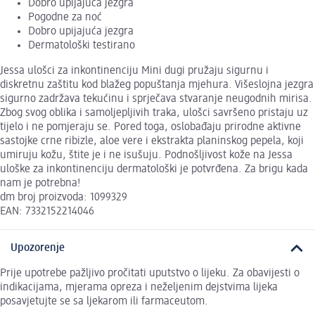
Dobro upijajuća jezgra
Pogodne za noć
Dobro upijajuća jezgra
Dermatološki testirano
Jessa ulošci za inkontinenciju Mini dugi pružaju sigurnu i
diskretnu zaštitu kod blažeg popuštanja mjehura. Višeslojna jezgra
sigurno zadržava tekućinu i sprječava stvaranje neugodnih mirisa.
Zbog svog oblika i samoljepljivih traka, ulošci savršeno pristaju uz
tijelo i ne pomjeraju se. Pored toga, oslobađaju prirodne aktivne
sastojke crne ribizle, aloe vere i ekstrakta planinskog pepela, koji
umiruju kožu, štite je i ne isušuju. Podnošljivost kože na Jessa
uloške za inkontinenciju dermatološki je potvrđena. Za brigu kada
nam je potrebna!
dm broj proizvoda: 1099329
EAN: 7332152214046
Upozorenje
Prije upotrebe pažljivo pročitati uputstvo o lijeku. Za obavijesti o
indikacijama, mjerama opreza i neželjenim dejstvima lijeka
posavjetujte se sa ljekarom ili farmaceutom.