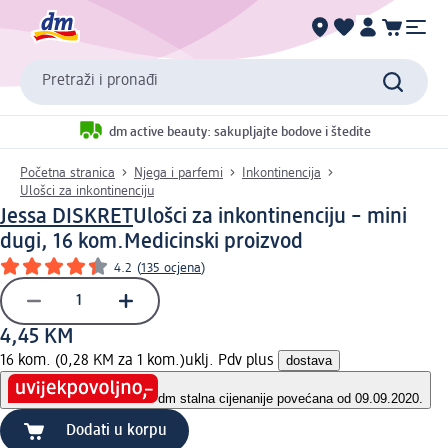
Pretraži i pronađi
dm active beauty: sakupljajte bodove i štedite
Početna stranica
Njega i parfemi
Inkontinencija
Ulošci za inkontinenciju
Jessa DISKRET
Ulošci za inkontinenciju – mini
dugi, 16 kom.
Medicinski proizvod
4.2
(
135 ocjena
)
4,45 KM
16 kom. (0,28 KM za 1 kom.)
uklj. Pdv plus
dostava
dm stalna cijena
nije povećana od 09.09.2020.
Dodati u korpu