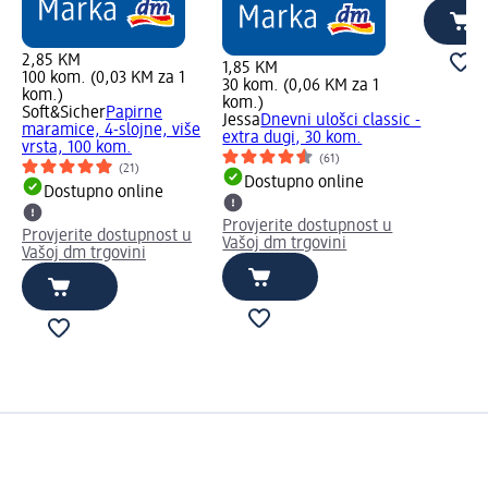
2,85 KM
1,85 KM
100 kom. (0,03 KM za 1
30 kom. (0,06 KM za 1
kom.)
kom.)
Soft&Sicher
Papirne
Jessa
Dnevni ulošci classic -
maramice, 4-slojne, više
extra dugi, 30 kom.
vrsta, 100 kom.
(61)
(21)
Dostupno online
Dostupno online
Provjerite dostupnost u
Provjerite dostupnost u
Vašoj dm trgovini
Vašoj dm trgovini