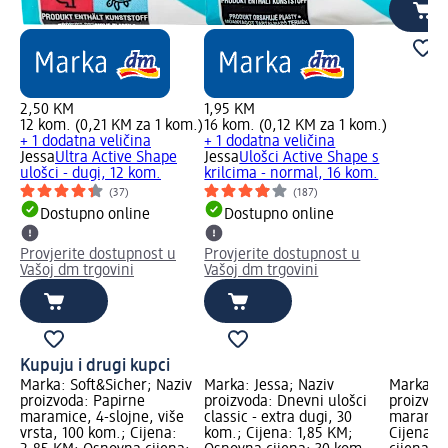
2,50 KM
1,95 KM
12 kom. (0,21 KM za 1 kom.)
16 kom. (0,12 KM za 1 kom.)
+ 1 dodatna veličina
+ 1 dodatna veličina
Jessa
Ultra Active Shape
Jessa
Ulošci Active Shape s
ulošci - dugi, 12 kom.
krilcima - normal, 16 kom.
(37)
(187)
Dostupno online
Dostupno online
Provjerite dostupnost u
Provjerite dostupnost u
Vašoj dm trgovini
Vašoj dm trgovini
Kupuju i drugi kupci
Marka: Soft&Sicher; Naziv
Marka: Jessa; Naziv
Marka: S
proizvoda: Papirne
proizvoda: Dnevni ulošci
proizvod
maramice, 4-slojne, više
classic - extra dugi, 30
maramice
vrsta, 100 kom.; Cijena:
kom.; Cijena: 1,85 KM;
Cijena: 