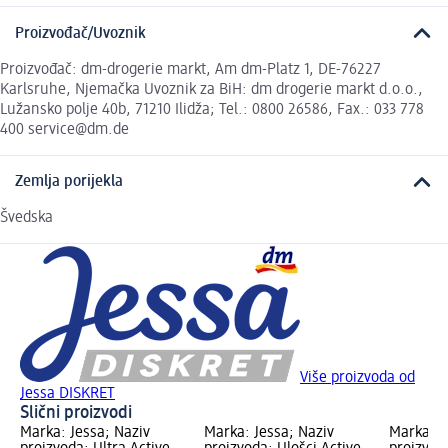
Proizvođač/Uvoznik
Proizvođač: dm-drogerie markt, Am dm-Platz 1, DE-76227
Karlsruhe, Njemačka Uvoznik za BiH: dm drogerie markt d.o.o.,
Lužansko polje 40b, 71210 Ilidža; Tel.: 0800 26586, Fax.: 033 778
400 service@dm.de
Zemlja porijekla
Švedska
Više proizvoda od
Jessa DISKRET
Slični proizvodi
Marka: Jessa; Naziv
Marka: Jessa; Naziv
Marka: J