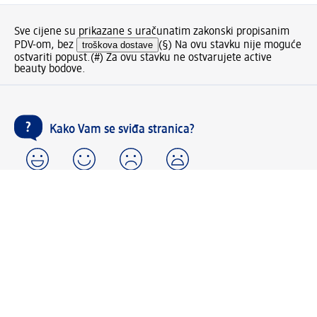
Sve cijene su prikazane s uračunatim zakonski propisanim
PDV-om, bez
troškova dostave
(§) Na ovu stavku nije moguće
ostvariti popust.
(#) Za ovu stavku ne ostvarujete active
beauty bodove.
Kako Vam se sviđa stranica?
Moj dm račun: kreiraj i uživaj u pogodnostima
⁽¹⁾ Besplatna dostava za narudžbe u iznosu od 70 KM ili
više samo sa kreiranim Moj dm računom.
Povezani Moj dm i active beauty računi s mnogobrojnim
pogodnostima.