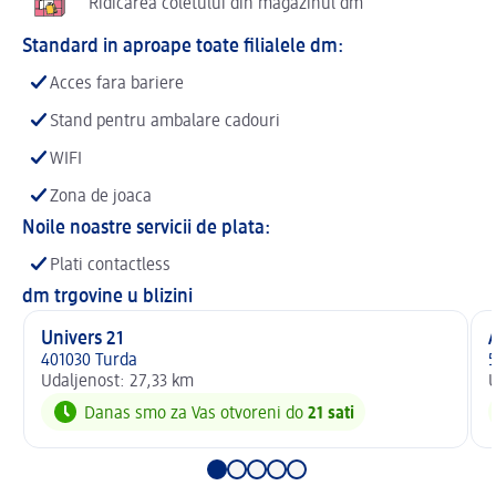
Ridicarea coletului din magazinul dm
Standard in aproape toate filialele dm:
Acces fara bariere
Stand pentru ambalare cadouri
WIFI
Zona de joaca
Noile noastre servicii de plata:
Plati contactless
dm trgovine u blizini
Univers 21
401030 Turda
5
Udaljenost: 27,33 km
U
Danas smo za Vas otvoreni do
21 sati