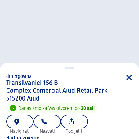
dm trgovina
d m trgovina
Transilvaniei 156 B
Complex Comercial Aiud Retail Park
5 1 5 2 0 0
515200
Aiud
Danas smo za Vas otvoreni do
20 sati
Navigirati
Nazvati
Podijeliti
Radno vrijeme