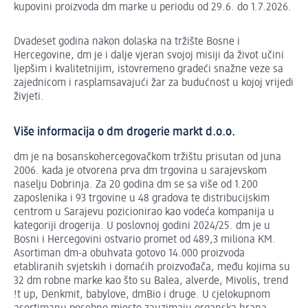
kupovini proizvoda dm marke u periodu od 29.6. do 1.7.2026.
Dvadeset godina nakon dolaska na tržište Bosne i
Hercegovine, dm je i dalje vjeran svojoj misiji da život učini
ljepšim i kvalitetnijim, istovremeno gradeći snažne veze sa
zajednicom i rasplamsavajući žar za budućnost u kojoj vrijedi
živjeti.
Više informacija o dm drogerie markt d.o.o.
dm je na bosanskohercegovačkom tržištu prisutan od juna
2006. kada je otvorena prva dm trgovina u sarajevskom
naselju Dobrinja. Za 20 godina dm se sa više od 1.200
zaposlenika i 93 trgovine u 48 gradova te distribucijskim
centrom u Sarajevu pozicionirao kao vodeća kompanija u
kategoriji drogerija. U poslovnoj godini 2024/25. dm je u
Bosni i Hercegovini ostvario promet od 489,3 miliona KM.
Asortiman dm-a obuhvata gotovo 14.000 proizvoda
etabliranih svjetskih i domaćih proizvođača, među kojima su
32 dm robne marke kao što su Balea, alverde, Mivolis, trend
!t up, Denkmit, babylove, dmBio i druge. U cjelokupnom