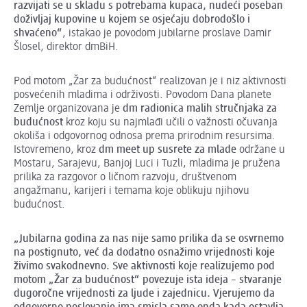
razvijati se u skladu s potrebama kupaca, nudeći poseban
doživljaj kupovine u kojem se osjećaju dobrodošlo i
shvaćeno“
, istakao je povodom jubilarne proslave Damir
Šlosel, direktor dmBiH.
Pod motom „Žar za budućnost“ realizovan je i niz aktivnosti
posvećenih mladima i održivosti. Povodom Dana planete
Zemlje organizovana je
dm radionica malih stručnjaka za
budućnost
kroz koju su najmlađi učili o važnosti očuvanja
okoliša i odgovornog odnosa prema prirodnim resursima.
Istovremeno, kroz
dm
meet
up
susrete
za mlade
održane u
Mostaru, Sarajevu, Banjoj Luci i Tuzli, mladima je pružena
prilika za razgovor o ličnom razvoju, društvenom
angažmanu, karijeri i temama koje oblikuju njihovu
budućnost.
„Jubilarna godina za nas nije samo prilika da se osvrnemo
na postignuto, već da dodatno
osnažimo
vrijednosti koje
živimo svakodnevno. Sve aktivnosti koje realizujemo pod
motom „Žar za budućnost“ povezuje ista ideja – stvaranje
dugoročne vrijednosti za ljude i zajednicu. Vjerujemo da