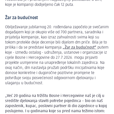
koje je kompaniji dodijeljeno čak 12 puta.
Žar za budućnost
Obilježavanje jubilarnog 20. rođendana započelo je svečanim
događajem koji je okupio više od 700 partnera, saradnika i
prijatelja kompanije, kao izraz zahvalnosti svima koji su
tokom protekle dvije decenije bili dijelom dm priče. Bila je to
prilika i da se predstavi kampanja
„Žar za budućnost“
putem
koje - između ostalog - udruženja, ustanove i organizacije iz
cijele Bosne i Hercegovine do 27.7.2026. mogu prijaviti
projekte usmjerene na unapređenje lokalnih zajednica. Na
ovaj način, dm nastavlja pružati podršku inicijativama koje
donose konkretne i dugoročne pozitivne promjene te
potvrđuje svoju posvećenost odgovornom djelovanju i
ulaganju u budućnost.
„Već 20 godina na tržištu Bosne i Hercegovine naš je cilj u
središte djelovanja staviti potrebe pojedinca – bio on naš
zaposlenik, kupac, poslovni partner ili dio zajednice u kojoj
poslujemo. I u godinama koje su pred nama težimo istom: