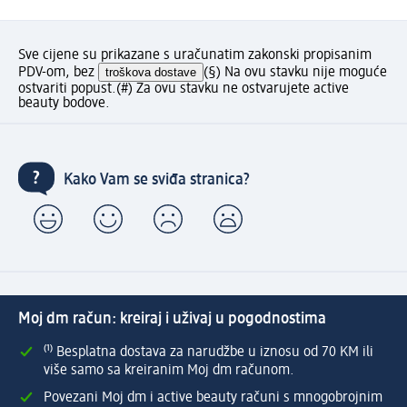
Sve cijene su prikazane s uračunatim zakonski propisanim
PDV-om, bez
troškova dostave
(§) Na ovu stavku nije moguće
ostvariti popust.
(#) Za ovu stavku ne ostvarujete active
beauty bodove.
Kako Vam se sviđa stranica?
Moj dm račun: kreiraj i uživaj u pogodnostima
⁽¹⁾ Besplatna dostava za narudžbe u iznosu od 70 KM ili
više samo sa kreiranim Moj dm računom.
Povezani Moj dm i active beauty računi s mnogobrojnim