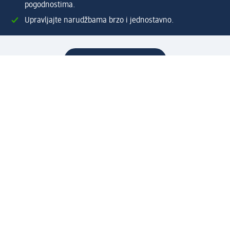
pogodnostima.
Upravljajte narudžbama brzo i jednostavno.
Kreirajte Moj dm račun
Pomoć
Programi i usluge
dm služba za korisnike
Načini i troškovi dostave
Povrat proizvoda
Preduzeće
O nama
Odgovornost
Karijera
PR i mediji
Svijet proizvoda
dm Svijet