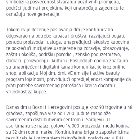
simbolizira posvećenost stvaranju pozitivnih promjena,
podršci ljudima i projektima koji unapređuju zajednicu te
osnažuju nove generacije.
Tokom dvije decenije poslovanja dm je kontinuirano
odgovarao na potrebe kupaca i društva, razvijajući bogatu
ponudu proizvoda i usluga, unapređujući iskustvo kupovine
te pokrećući inicijative usmjerene na zdravlje, obrazovanje,
zaštitu okoliša, podršku porodici, žensko poduzetništvo,
domaću proizvodnju i kulturu. Posljednjih godina značajno
su unaprijeđeni i digitalni kanali komunikacije kroz online
shop, aplikaciju Moj dm, dmLIVE emisije i active beauty
program lojalnosti, potvrđujući opredijeljenost kompanije da
prati potrebe savremenog potrošača i kreira dodatnu
vrijednost za kupce.
Danas dm u Bosni i Hercegovini posluje kroz 93 trgovine u 48
gradova, zapošljava više od 1.200 ljudi te raspolaže
savremenim distributivnim centrom u Sarajevu. U
asortimanu se nalazi gotovo 14.000 proizvoda, među kojima
su 32 dm robne marke. Kontinuirana briga o zaposlenicima
rezultirala je i priznanjem Najpoželjniji poslodavac u BiH,