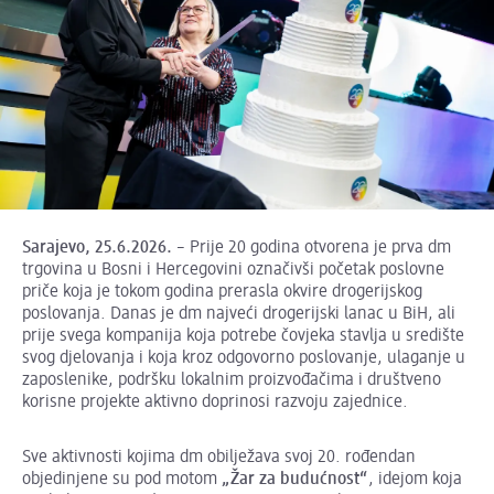
Sarajevo, 25.6.2026.
– Prije 20 godina otvorena je prva dm
trgovina u Bosni i Hercegovini označivši početak poslovne
priče koja je tokom godina prerasla okvire drogerijskog
poslovanja. Danas je dm najveći drogerijski lanac u BiH, ali
prije svega kompanija koja potrebe čovjeka stavlja u središte
svog djelovanja i koja kroz odgovorno poslovanje, ulaganje u
zaposlenike, podršku lokalnim proizvođačima i društveno
korisne projekte aktivno doprinosi razvoju zajednice.
Sve aktivnosti kojima dm obilježava svoj 20. rođendan
objedinjene su pod motom
„Žar za budućnost“
,
idejom koja