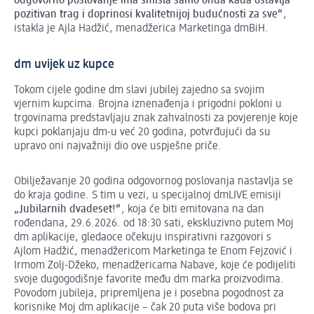
odgovorno poslovanje ima smisla samo onda kada ostavlja
pozitivan trag i doprinosi kvalitetnijoj budućnosti za sve“
,
istakla je Ajla Hadžić, menadžerica Marketinga dmBiH.
dm uvijek uz kupce
Tokom cijele godine dm slavi jubilej zajedno sa svojim
vjernim kupcima. Brojna iznenađenja i prigodni pokloni u
trgovinama predstavljaju znak zahvalnosti za povjerenje koje
kupci poklanjaju dm-u već 20 godina, potvrđujući da su
upravo oni najvažniji dio ove uspješne priče.
Obilježavanje 20 godina odgovornog poslovanja nastavlja se
do kraja godine. S tim u vezi, u specijalnoj dmLIVE emisiji
„Jubilarnih dvadeset!“
, koja će biti emitovana na dan
rođendana, 29.6.2026. od 18:30 sati, ekskluzivno putem Moj
dm aplikacije, gledaoce očekuju inspirativni razgovori s
Ajlom Hadžić, menadžericom Marketinga te Enom Fejzović i
Irmom Zolj-Džeko, menadžericama Nabave, koje će podijeliti
svoje dugogodišnje favorite među dm marka proizvodima.
Povodom jubileja, pripremljena je i posebna pogodnost za
korisnike Moj dm aplikacije – čak 20 puta više bodova pri