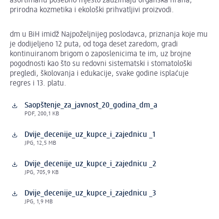
asortimanu posebno mjesto zauzimaju organska hrana,
prirodna kozmetika i ekološki prihvatljivi proizvodi.
dm u BiH imidž Najpoželjnijeg poslodavca, priznanja koje mu
je dodijeljeno 12 puta, od toga deset zaredom, gradi
kontinuiranom brigom o zaposlenicima te im, uz brojne
pogodnosti kao što su redovni sistematski i stomatološki
pregledi, školovanja i edukacije, svake godine isplaćuje
regres i 13. platu.
Saopštenje_za_javnost_20_godina_dm_a
PDF, 200,1 KB
Dvije_decenije_uz_kupce_i_zajednicu _1
JPG, 12,5 MB
Dvije_decenije_uz_kupce_i_zajednicu _2
JPG, 705,9 KB
Dvije_decenije_uz_kupce_i_zajednicu _3
JPG, 1,9 MB