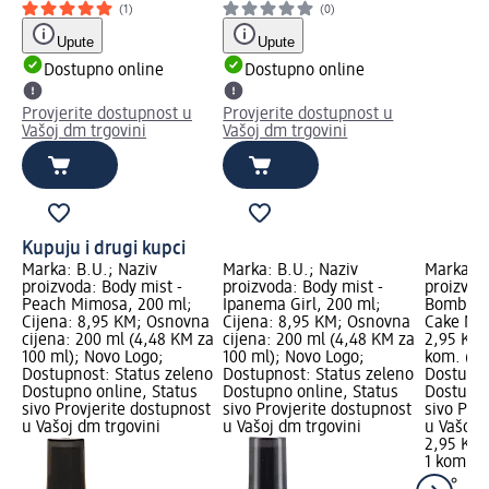
(1)
(0)
Upute
Upute
Dostupno online
Dostupno online
Provjerite dostupnost u
Provjerite dostupnost u
Vašoj dm trgovini
Vašoj dm trgovini
Kupuju i drugi kupci
Marka: B.U.; Naziv
Marka: B.U.; Naziv
Marka: e
proizvoda: Body mist -
proizvoda: Body mist -
proizvod
Peach Mimosa, 200 ml;
Ipanema Girl, 200 ml;
Bomb sja
Cijena: 8,95 KM; Osnovna
Cijena: 8,95 KM; Osnovna
Cake My 
cijena: 200 ml (4,48 KM za
cijena: 200 ml (4,48 KM za
2,95 KM;
100 ml); Novo Logo;
100 ml); Novo Logo;
kom. (2,
Dostupnost: Status zeleno
Dostupnost: Status zeleno
Dostupno
Dostupno online, Status
Dostupno online, Status
Dostupno
sivo Provjerite dostupnost
sivo Provjerite dostupnost
sivo Pro
u Vašoj dm trgovini
u Vašoj dm trgovini
u Vašoj 
2,95 KM
1 kom. (