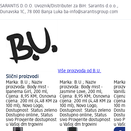
SARANTIS D.O.O. Uvoznik/Distributer za BiH: Sarantis d.o.o.,
Dunavska 1C, 78 000 Banja Luka ba-info@sarantisgroup.com
Više proizvoda od B.U.
Slični proizvodi
Marka: B.U.; Naziv
Marka: B.U.; Naziv
Marka: B
proizvoda: Body mist -
proizvoda: Body mist -
proizvod
Ipanema Girl, 200 ml;
Jasmine Love, 200 ml;
Vanilla 
Cijena: 8,95 KM; Osnovna
Cijena: 8,95 KM; Osnovna
Cijena: 
cijena: 200 ml (4,48 KM za
cijena: 200 ml (4,48 KM za
cijena: 
100 ml); Novo Logo;
100 ml); Novo Logo;
100 ml);
Dostupnost: Status zeleno
Dostupnost: Status zeleno
Dostupno
Dostupno online, Status
Dostupno online, Status
Dostupno
sivo Provjerite dostupnost
sivo Provjerite dostupnost
sivo Pro
u Vašoj dm trgovini
u Vašoj dm trgovini
u Vašoj 