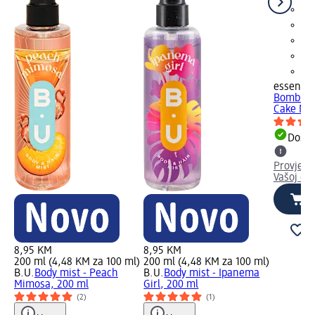
essence
Bomb sja
Cake My 
Dostu
Provjeri
Vašoj dm
8,95 KM
8,95 KM
200 ml (4,48 KM za 100 ml)
200 ml (4,48 KM za 100 ml)
B.U.
Body mist - Peach
B.U.
Body mist - Ipanema
Mimosa, 200 ml
Girl, 200 ml
(2)
(1)