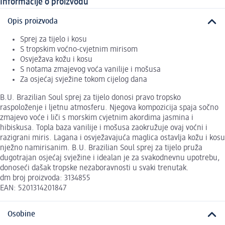
Informacije o proizvodu
Opis proizvoda
Sprej za tijelo i kosu
S tropskim voćno-cvjetnim mirisom
Osvježava kožu i kosu
S notama zmajevog voća vanilije i mošusa
Za osjećaj svježine tokom cijelog dana
B.U. Brazilian Soul sprej za tijelo donosi pravo tropsko
raspoloženje i ljetnu atmosferu. Njegova kompozicija spaja sočno
zmajevo voće i liči s morskim cvjetnim akordima jasmina i
hibiskusa. Topla baza vanilije i mošusa zaokružuje ovaj voćni i
razigrani miris. Lagana i osvježavajuća maglica ostavlja kožu i kosu
nježno namirisanim. B.U. Brazilian Soul sprej za tijelo pruža
dugotrajan osjećaj svježine i idealan je za svakodnevnu upotrebu,
donoseći dašak tropske nezaboravnosti u svaki trenutak.
dm broj proizvoda: 3134855
EAN: 5201314201847
Osobine