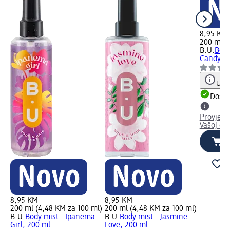
8,95 KM
200 ml (
B.U.
Body
Candy, 2
Uput
Dostu
Provjeri
Vašoj dm
8,95 KM
8,95 KM
200 ml (4,48 KM za 100 ml)
200 ml (4,48 KM za 100 ml)
B.U.
Body mist - Ipanema
B.U.
Body mist - Jasmine
Girl, 200 ml
Love, 200 ml