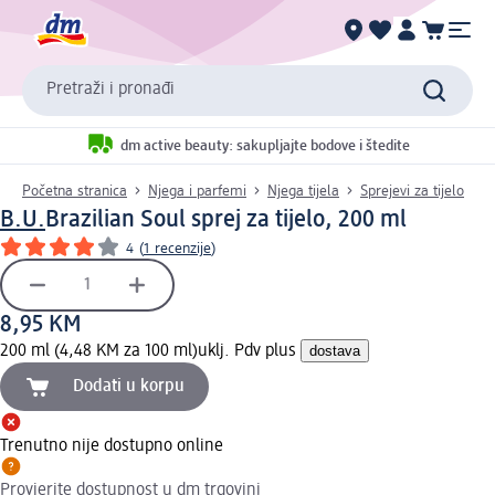
Pretraži i pronađi
dm active beauty: sakupljajte bodove i štedite
Početna stranica
Njega i parfemi
Njega tijela
Sprejevi za tijelo
B.U.
Brazilian Soul sprej za tijelo, 200 ml
4
(
1 recenzije
)
8,95 KM
200 ml (4,48 KM za 100 ml)
uklj. Pdv plus
dostava
Dodati u korpu
Trenutno nije dostupno online
Provjerite dostupnost u dm trgovini