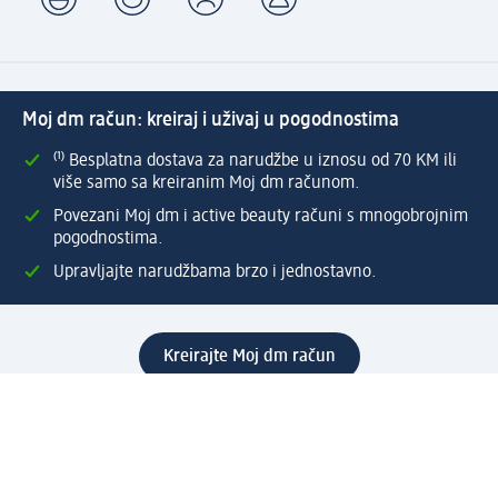
Moj dm račun: kreiraj i uživaj u pogodnostima
⁽¹⁾ Besplatna dostava za narudžbe u iznosu od 70 KM ili
više samo sa kreiranim Moj dm računom.
Povezani Moj dm i active beauty računi s mnogobrojnim
pogodnostima.
Upravljajte narudžbama brzo i jednostavno.
Kreirajte Moj dm račun
Pomoć
Programi i usluge
dm služba za korisnike