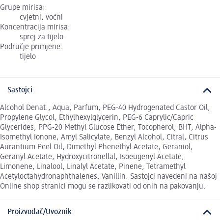
Grupe mirisa:
cvjetni, voćni
Koncentracija mirisa:
sprej za tijelo
Područje primjene:
tijelo
Sastojci
Alcohol Denat., Aqua, Parfum, PEG-40 Hydrogenated Castor Oil,
Propylene Glycol, Ethylhexylglycerin, PEG-6 Caprylic/Capric
Glycerides, PPG-20 Methyl Glucose Ether, Tocopherol, BHT, Alpha-
Isomethyl Ionone, Amyl Salicylate, Benzyl Alcohol, Citral, Citrus
Aurantium Peel Oil, Dimethyl Phenethyl Acetate, Geraniol,
Geranyl Acetate, Hydroxycitronellal, Isoeugenyl Acetate,
Limonene, Linalool, Linalyl Acetate, Pinene, Tetramethyl
Acetyloctahydronaphthalenes, Vanillin. Sastojci navedeni na našoj
Online shop stranici mogu se razlikovati od onih na pakovanju.
Proizvođač/Uvoznik