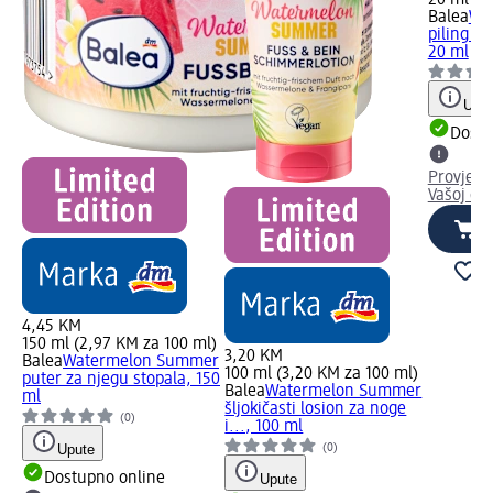
20 ml (1,
Balea
Wa
piling i 
20 ml
Uput
Dostu
Provjeri
Vašoj dm
4,45 KM
150 ml (2,97 KM za 100 ml)
3,20 KM
Balea
Watermelon Summer
100 ml (3,20 KM za 100 ml)
puter za njegu stopala, 150
Balea
Watermelon Summer
ml
šljokičasti losion za noge
(0)
i..., 100 ml
(0)
Upute
Dostupno online
Upute