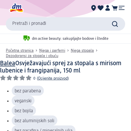
Pretraži i pronađi
dm active beauty: sakupljajte bodove i štedite
Početna stranica
Njega i parfemi
Njega stopala
Dezodoransi za stopala i obuću
Balea
Osvježavajući sprej za stopala s mirisom
lubenice i frangipanija, 150 ml
0
(
Ocijenite proizvod
)
bez parabena
veganski
bez bojila
bez aluminijskih soli
bez parafina / mineralnih ulja