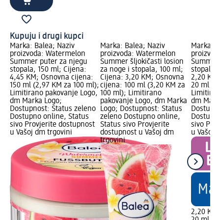
Kupuju i drugi kupci
Marka: Balea; Naziv
Marka: Balea; Naziv
Marka: B
proizvoda: Watermelon
proizvoda: Watermelon
proizvod
Summer puter za njegu
Summer šljokičasti losion
Summer p
stopala, 150 ml; Cijena:
za noge i stopala, 100 ml;
stopala, 
4,45 KM; Osnovna cijena:
Cijena: 3,20 KM; Osnovna
2,20 KM;
150 ml (2,97 KM za 100 ml);
cijena: 100 ml (3,20 KM za
20 ml (1,
Limitirano pakovanje Logo,
100 ml); Limitirano
Limitira
dm Marka Logo;
pakovanje Logo, dm Marka
dm Mark
Dostupnost: Status zeleno
Logo; Dostupnost: Status
Dostupno
Dostupno online, Status
zeleno Dostupno online,
Dostupno
sivo Provjerite dostupnost
Status sivo Provjerite
sivo Pro
u Vašoj dm trgovini
dostupnost u Vašoj dm
u Vašoj 
trgovini
2,20 KM