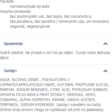
Tip kože:
normalna/svaki tip kože
Svojstva proizvoda:
bez aluminijskih soli, bez bojila, bez nanočestica,
bez parabena, bez parafina / mineralnih ulja, pH neutralno,
veganski, vegetarijanski
Upozorenje
Sadrži alkohol. Ne prskati u oči niti po odjeći. Čuvati izvan dohvata
djece.
Sastojci
AQUA, ALCOHOL DENAT., POLYGLYCERYL-3
CAPRATE/CAPRYLATE/SUCCINATE, GLYCERIN, PROPYLENE GLYCOL,
PARFUM, SODIUM BENZOATE, CITRIC ACID, POTASSIUM SORBATE,
OPUNTIA FICUS-INDICA FRUIT EXTRACT, MENTHOL, HEXYL
CINNAMAL, ALPHA-ISOMETHYL IONONE, LINALYL ACETATE,
TERPINEOL, SODIUM HYDROXIDE. Sastojci navedeni na našoj
Online shop stranici mogu se razlikovati od onih na pakovanju.