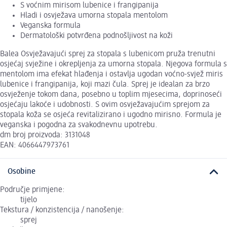
S voćnim mirisom lubenice i frangipanija
Hladi i osvježava umorna stopala mentolom
Veganska formula
Dermatološki potvrđena podnošljivost na koži
Balea Osvježavajući sprej za stopala s lubenicom pruža trenutni
osjećaj svježine i okrepljenja za umorna stopala. Njegova formula s
mentolom ima efekat hlađenja i ostavlja ugodan voćno-svjež miris
lubenice i frangipanija, koji mazi čula. Sprej je idealan za brzo
osvježenje tokom dana, posebno u toplim mjesecima, doprinoseći
osjećaju lakoće i udobnosti. S ovim osvježavajućim sprejom za
stopala koža se osjeća revitalizirano i ugodno mirisno. Formula je
veganska i pogodna za svakodnevnu upotrebu.
dm broj proizvoda: 3131048
EAN: 4066447973761
Osobine
Područje primjene:
tijelo
Tekstura / konzistencija / nanošenje:
sprej