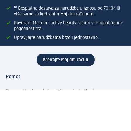
⁽¹⁾ Besplatna dostava za narudžbe u iznosu od 70 KM ili
više samo sa kreiranim Moj dm računom.
Povezani Moj dm i active beauty računi s mnogobrojnim
pogodnostima.
Upravljajte narudžbama brzo i jednostavno.
Kreirajte Moj dm račun
Pomoć
Programi i usluge
dm služba za korisnike
Načini i troškovi dostave
Povrat proizvoda
Preduzeće
O nama
Odgovornost
Karijera
PR i mediji