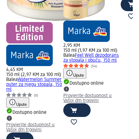
2,95 KM
150 ml (1,97 KM za 100 ml)
Balea
Feel Well dezodorans
za stopala i obuću, 150 ml
(54)
4,45 KM
150 ml (2,97 KM za 100 ml)
Upute
Balea
Watermelon Summer
Dostupno online
puter za njegu stopala, 150
ml
Provjerite dostupnost u
(0)
Vašoj dm trgovini
Upute
Dostupno online
Provjerite dostupnost u
Vašoj dm trgovini