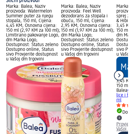
Slični proizvodi
Marka: Balea; Naziv
Marka: Balea; Naziv
Marka: B
proizvoda: Watermelon
proizvoda: Feel Well
proizvod
Summer puter za njegu
dezodorans za stopala i
sprej za l
stopala, 150 ml; Cijena:
obuću, 150 ml; Cijena:
& Hibisku
4,45 KM; Osnovna cijena:
2,95 KM; Osnovna cijena:
3,45 KM;
150 ml (2,97 KM za 100 ml);
150 ml (1,97 KM za 100 ml);
150 ml (
Limitirano pakovanje Logo,
dm Marka Logo;
dm Mark
dm Marka Logo;
Dostupnost: Status zeleno
Dostupno
Dostupnost: Status zeleno
Dostupno online, Status
Dostupno
Dostupno online, Status
sivo Provjerite dostupnost
sivo Pro
sivo Provjerite dostupnost
u Vašoj dm trgovini
u Vašoj 
u Vašoj dm trgovini
3,45 KM
150 ml (
Balea
Osv
lice i tij
ml
Dostu
Provjeri
Vašoj dm