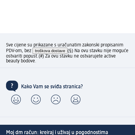
Sve cijene su prikazane s uračunatim zakonski propisanim
PDV-om, bez
troškova dostave
(§) Na ovu stavku nije moguće
ostvariti popust.
(#) Za ovu stavku ne ostvarujete active
beauty bodove.
Kako Vam se sviđa stranica?
Moj dm račun: kreiraj i uživaj u pogodnostima