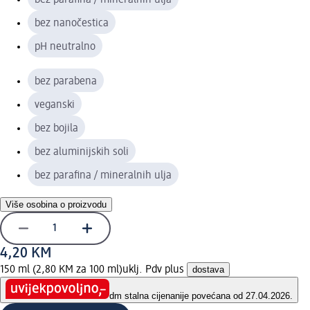
bez nanočestica
pH neutralno
bez parabena
veganski
bez bojila
bez aluminijskih soli
bez parafina / mineralnih ulja
Više osobina o proizvodu
4,20 KM
150 ml (2,80 KM za 100 ml)
uklj. Pdv plus
dostava
dm stalna cijena
nije povećana od 27.04.2026.