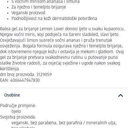
S voćnim mirisom ananasa i limuna
Za nježno i temeljito brijanje
Veganski proizvod
Podnošljivost na koži dermatološki potvrđena
Balea gel za brijanje Lemon Lover donosi ljeto u svaku kupaonicu.
Njegov voćni miris, koji podsjeća na šareni sladoled, slavi ljeto.
Osvježavajući limun susreće sočni ananas i pruža trenutak
osvježenja. Bogata formula osigurava nježno i temeljito brijanje,
dok istovremeno njeguje kožu i ostavlja je mekom i glatkom. Ovaj
gel za brijanje pretvara svakodnevnu rutinu u putovanje puno
slatke životne radosti, za osjećaj svježine i ugode nakon svakog
korištenja.
dm broj proizvoda: 3129059
EAN: 4066447947830
Osobine
Područje primjene:
tijelo
Svojstva proizvoda:
veganski, bez parabena, bez parafina / mineralnih ulja,