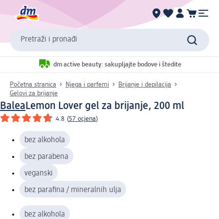
Pretraži i pronađi
dm active beauty: sakupljajte bodove i štedite
Početna stranica
Njega i parfemi
Brijanje i depilacija
Gelovi za brijanje
Balea
Lemon Lover gel za brijanje, 200 ml
4.8
(
57 ocjena
)
bez alkohola
bez parabena
veganski
bez parafina / mineralnih ulja
bez alkohola