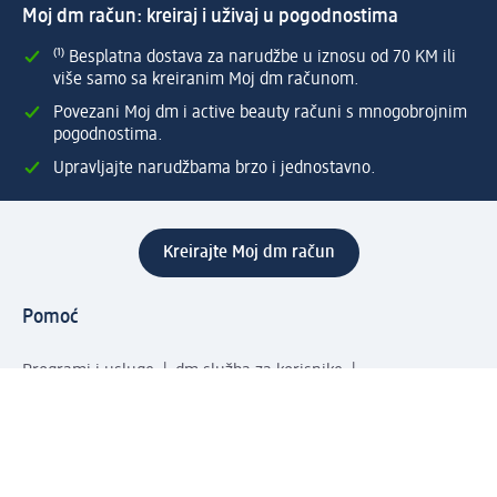
Moj dm račun: kreiraj i uživaj u pogodnostima
⁽¹⁾ Besplatna dostava za narudžbe u iznosu od 70 KM ili
više samo sa kreiranim Moj dm računom.
Povezani Moj dm i active beauty računi s mnogobrojnim
pogodnostima.
Upravljajte narudžbama brzo i jednostavno.
Kreirajte Moj dm račun
Pomoć
Programi i usluge
dm služba za korisnike
Načini i troškovi dostave
Povrat proizvoda
Preduzeće