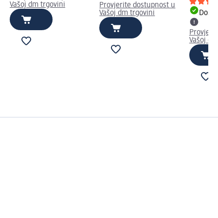
Vašoj dm trgovini
Provjerite dostupnost u
Vašoj dm trgovini
Dostu
Provjeri
Vašoj dm