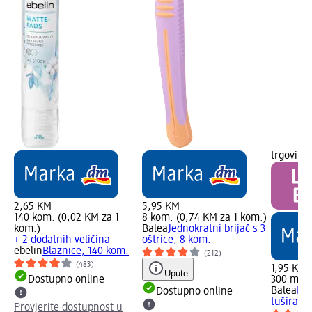
trgovini
2,65 KM
5,95 KM
140 kom. (0,02 KM za 1
8 kom. (0,74 KM za 1 kom.)
kom.)
Balea
Jednokratni brijač s 3
+ 2 dodatnih veličina
oštrice, 8 kom.
ebelin
Blaznice, 140 kom.
(212)
(483)
1,95 KM
Upute
Dostupno online
300 ml (
Balea
Lem
Dostupno online
tuširanj
Provjerite dostupnost u