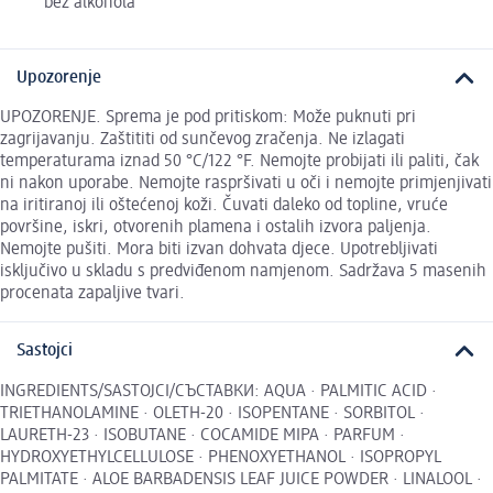
bez alkohola
Upozorenje
UPOZORENJE. Sprema je pod pritiskom: Može puknuti pri
zagrijavanju. Zaštititi od sunčevog zračenja. Ne izlagati
temperaturama iznad 50 °C/122 °F. Nemojte probijati ili paliti, čak
ni nakon uporabe. Nemojte raspršivati u oči i nemojte primjenjivati
na iritiranoj ili oštećenoj koži. Čuvati daleko od topline, vruće
površine, iskri, otvorenih plamena i ostalih izvora paljenja.
Nemojte pušiti. Mora biti izvan dohvata djece. Upotrebljivati
isključivo u skladu s predviđenom namjenom. Sadržava 5 masenih
procenata zapaljive tvari.
Sastojci
INGREDIENTS/SASTOJCI/СЪСТАВКИ: AQUA · PALMITIC ACID ·
TRIETHANOLAMINE · OLETH-20 · ISOPENTANE · SORBITOL ·
LAURETH-23 · ISOBUTANE · COCAMIDE MIPA · PARFUM ·
HYDROXYETHYLCELLULOSE · PHENOXYETHANOL · ISOPROPYL
PALMITATE · ALOE BARBADENSIS LEAF JUICE POWDER · LINALOOL ·