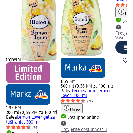
Uput
Dostu
Provjeri
Vašoj dm
trgovini
1,65 KM
500 ml (0,33 KM za 100 ml)
Balea
Tečni sapun Lemon
Lover, 500 ml
(79)
1,95 KM
Upute
300 ml (0,65 KM za 100 ml)
Balea
Lemon Lover gel za
Dostupno online
tuširanje, 300 ml
(85)
Provjerite dostupnost u