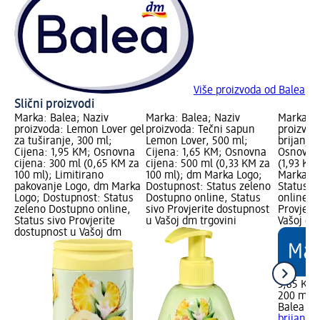
Više proizvoda od Balea
Slični proizvodi
Marka: Balea; Naziv
Marka: Balea; Naziv
Marka: B
proizvoda: Lemon Lover gel
proizvoda: Tečni sapun
proizvoda
za tuširanje, 300 ml;
Lemon Lover, 500 ml;
brijanje;
Cijena: 1,95 KM; Osnovna
Cijena: 1,65 KM; Osnovna
Osnovna 
cijena: 300 ml (0,65 KM za
cijena: 500 ml (0,33 KM za
(1,93 KM
100 ml); Limitirano
100 ml); dm Marka Logo;
Marka Lo
pakovanje Logo, dm Marka
Dostupnost: Status zeleno
Status z
Logo; Dostupnost: Status
Dostupno online, Status
online, S
zeleno Dostupno online,
sivo Provjerite dostupnost
Provjeri
Status sivo Provjerite
u Vašoj dm trgovini
Vašoj dm
dostupnost u Vašoj dm
3,85 KM
200 ml (
Balea M
brijanje