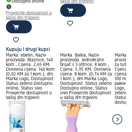
Dostupno online
Vašoj dm trgovini
Provjerite dostupnost u
Vašoj dm trgovini
Kupuju i drugi kupci
Marka: ebelin; Naziv
Marka: Balea; Naziv
Marka: B
proizvoda: Blaznice, 140
proizvoda: Jednokratni
proizvod
kom.; Cijena: 2,65 KM;
brijač s 3 oštrice, 8 kom.;
za tušira
Osnovna cijena: 140 kom.
Cijena: 5,95 KM; Osnovna
Cijena: 
(0,02 KM za 1 kom.); dm
cijena: 8 kom. (0,74 KM za
cijena: 
Marka Logo; Dostupnost:
1 kom.); dm Marka Logo;
100 ml); 
Status zeleno Dostupno
Dostupnost: Status zeleno
pakovanj
online, Status sivo
Dostupno online, Status
Logo; Do
Provjerite dostupnost u
sivo Provjerite dostupnost
zeleno D
Vašoj dm trgovini
u Vašoj dm trgovini
Status si
dostupno