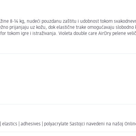
težine 8-14 kg, nudeći pouzdanu zaštitu i udobnost tokom svakodnev
nježno prijanjaju uz kožu, dok elastične trake omogućavaju slobodno 
for tokom igre i istraživanja. Violeta double care AirDry pelene vel
 | elastics | adhesives | polyacrylate Sastojci navedeni na našoj Onl