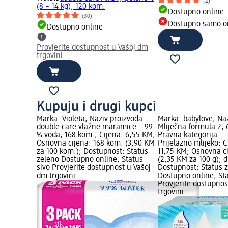
(2)
(8 – 14 kg), 120 kom.
Dostupno online
(30)
Dostupno samo o
Dostupno online
Provjerite dostupnost u Vašoj dm
trgovini
Kupuju i drugi kupci
Marka: Violeta; Naziv proizvoda:
Marka: babylove; Naz
double care vlažne maramice – 99
Mliječna formula 2, 
% voda, 168 kom.; Cijena: 6,55 KM;
Pravna kategorija:
Osnovna cijena: 168 kom. (3,90 KM
Prijelazno mlijeko; C
za 100 kom.); Dostupnost: Status
11,75 KM; Osnovna ci
zeleno Dostupno online, Status
(2,35 KM za 100 g);
sivo Provjerite dostupnost u Vašoj
Dostupnost: Status 
dm trgovini
Dostupno online, Sta
Provjerite dostupnos
trgovini