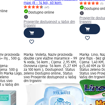
maxi (8 – 14 kg), 60 kom.
(1)
(47)
Dostupno onl
nline
Dostupno online
Provjerite dost
Provjerite dostupnost u Vašoj dm
trgovini
trgovini
iv proizvoda:
Marka: Violeta; Naziv proizvoda:
Marka: Lino; Naz
6+ mj., 500 g;
double care vlažne maramice – 99
prvi flips - bez 
% voda, 56 kom.; Cijena: 2,95 KM;
Cijena: 1,40 KM;
ijena:
Osnovna cijena: 56 kom. (5,27 KM
g (5,60 KM za 10
jena: 500 g
za 100 kom.); Dostupnost: Status
Status zeleno D
 dm Marka Logo;
zeleno Dostupno online, Status
Status sivo Prov
zeleno
sivo Provjerite dostupnost u Vašoj
Vašoj dm trgovin
tus sivo
dm trgovini
t u Vašoj dm