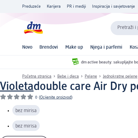
Preduzeće
Karijera
PR i mediji
Inspiracija i savjetovanje
Pretraži i
Novo
Brendovi
Make up
Njega i parfemi
Kos
dm active beauty: sakupljajte bo
Početna stranica
Bebe i djeca
Pelene
Jednokratne pelene
Violeta
double care Air Dry p
0
(
Ocijenite proizvod
)
bez mirisa
bez mirisa