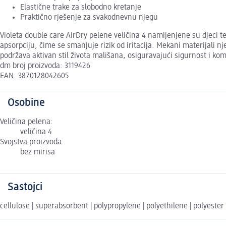
Elastične trake za slobodno kretanje
Praktično rješenje za svakodnevnu njegu
Violeta double care AirDry pelene veličina 4 namijenjene su djeci 
apsorpciju, čime se smanjuje rizik od iritacija. Mekani materijali 
podržava aktivan stil života mališana, osiguravajući sigurnost i kom
dm broj proizvoda: 3119426
EAN: 3870128042605
Osobine
Veličina pelena:
veličina 4
Svojstva proizvoda:
bez mirisa
Sastojci
cellulose | superabsorbent | polypropylene | polyethilene | polyester