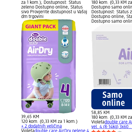
za 1 kom.); Dostupnost: Status
180 kom. (0,33 KM za
zeleno Dostupno online, Status
Dostupno samo onli
sivo Provjerite dostupnost u Vašoj
Dostupnost: Status 
dm trgovini
Dostupno online, St
Dostupno samo onli
58,85 KM
39,65 KM
180 kom. (0,33 KM za
120 kom. (0,33 KM za 1 kom.)
Violeta
double care A
+ 2 dodatnih veličina
vel. 4 (8-14kg) 3x60.
Violeta
double care AirDry pelene 4