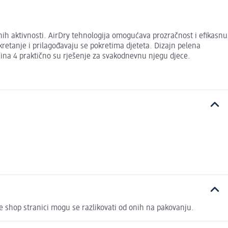
nih aktivnosti. AirDry tehnologija omogućava prozračnost i efikasnu
kretanje i prilagođavaju se pokretima djeteta. Dizajn pelena
ičina 4 praktično su rješenje za svakodnevnu njegu djece.
ine shop stranici mogu se razlikovati od onih na pakovanju.