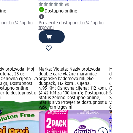
(0)
ine
Dostupno online
upnost u Vašoj dm
Provjerite dostupnost u Vašoj dm
trgovini
iv proizvoda: Moj
Marka: Violeta; Naziv proizvoda:
Marka: Viole
glutena, 25 g;
double care vlažne maramice –
double care
 Osnovna cijena: 25
organsko bademovo mlijeko
cotton oil, 
0 g); Dostupnost:
duopack, 112 kom.; Cijena:
6,20 KM; Os
ostupno online,
4,95 KM; Osnovna cijena: 112 kom.
(3,23 KM za
jerite dostupnost u
(4,42 KM za 100 kom.); Dostupnost:
Status zele
i
Status zeleno Dostupno online,
Status sivo 
Status sivo Provjerite dostupnost u
Vašoj dm tr
Vašoj dm trgovini
6,20 KM
192 kom. (3
+ 1 dodatna 
Violeta
doubl
maramice - c
kom.