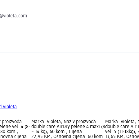
ta@violeta.com
d Violeta
v proizvoda:
Marka: Violeta; Naziv proizvoda:
Marka: Violeta; 
lene vel. 4 (8-
double care AirDry pelene 4 maxi (8
double care Air 
180 kom.;
– 14 kg), 60 kom.; Cijena:
vel. 5 (11-18kg),
snovna cijena:
22,95 KM; Osnovna cijena: 60 kom.
13,65 KM; Osnov