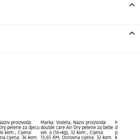
Naziv proizvoda:
Marka: Violeta; Naziv proizvoda:
Marka: Viole
Dry pelene za djecu
double care Air Dry pelene za bebe
double car
 36 kom.; Cijena:
vel. 6 (16+kg), 32 kom.; Cijena:
pelene za be
na cijena: 36 kom.
13,65 KM; Osnovna cijena: 32 kom.
kom.; Cijen