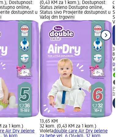
om.); Dostupnost:
(0,43 KM za 1 kom.); Dostupnost:
cijena: 88 
ostupno online,
Status zeleno Dostupno online,
kom.); Novo
jerite dostupnost u
Status sivo Provjerite dostupnost u
Status zele
i
Vašoj dm trgovini
Status sivo 
Vašoj dm tr
34,95 KM
88 kom. (0,
Violeta
doub
pelene za be
Dostupno
Provjerite 
trgovini
13,65 KM
M za 1 kom.)
32 kom. (0,43 KM za 1 kom.)
re Air Dry pelene
Violeta
double care Air Dry pelene
., 36 kom.
za bebe vel. 6 (16+kg), 32 kom.