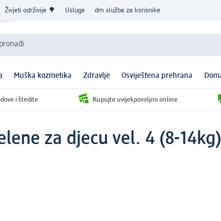
Živjeti održivije 🌳
Usluge
dm služba za korisnike
 pronađi
a
Muška kozmetika
Zdravlje
Osviještena prehrana
Doma
dove i štedite
Kupujte uvijekpovoljno online
elene za djecu vel. 4 (8-14kg