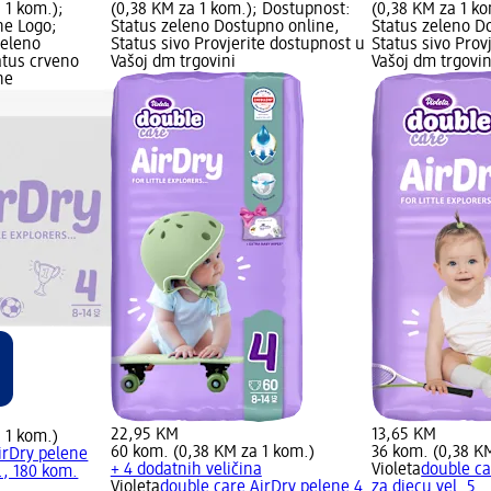
 1 kom.);
(0,38 KM za 1 kom.); Dostupnost:
(0,38 KM za 1 k
ne Logo;
Status zeleno Dostupno online,
Status zeleno D
zeleno
Status sivo Provjerite dostupnost u
Status sivo Prov
atus crveno
Vašoj dm trgovini
Vašoj dm trgovin
ne
22,95 KM
13,65 KM
 1 kom.)
60 kom. (0,38 KM za 1 kom.)
36 kom. (0,38 K
irDry pelene
+ 4 dodatnih veličina
Violeta
double ca
.., 180 kom.
Violeta
double care AirDry pelene 4
za djecu vel. 5..