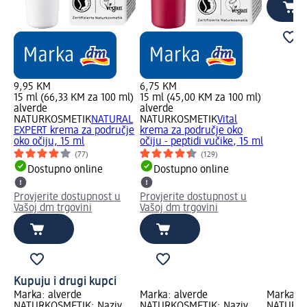
9,95 KM
6,75 KM
15 ml (66,33 KM za 100 ml)
15 ml (45,00 KM za 100 ml)
alverde
alverde
NATURKOSMETIK
NATURAL
NATURKOSMETIK
Vital
EXPERT krema za područje
krema za područje oko
oko očiju, 15 ml
očiju - peptidi vučike, 15 ml
(77)
(129)
Dostupno online
Dostupno online
Provjerite dostupnost u
Provjerite dostupnost u
Vašoj dm trgovini
Vašoj dm trgovini
Kupuju i drugi kupci
Marka: alverde
Marka: alverde
Marka: a
NATURKOSMETIK; Naziv
NATURKOSMETIK; Naziv
NATURKO