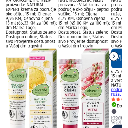
NATURKOSMETIK; Naziv
NATURKOSMETIK; Naziv
NATURKO
proizvoda: NATURAL
proizvoda: Vital krema za
proizvod
EXPERT krema za područje
područje oko očiju - peptidi
područje 
oko očiju, 15 ml; Cijena:
vučike, 15 ml; Cijena:
ruža, 15 
9,95 KM; Osnovna cijena:
6,75 KM; Osnovna cijena:
6,75 KM;
15 ml (66,33 KM za 100 ml);
15 ml (45,00 KM za 100 ml);
15 ml (4
dm Marka Logo;
dm Marka Logo;
dm Mark
Dostupnost: Status zeleno
Dostupnost: Status zeleno
Dostupno
Dostupno online, Status
Dostupno online, Status
Dostupno
sivo Provjerite dostupnost
sivo Provjerite dostupnost
sivo Pro
u Vašoj dm trgovini
u Vašoj dm trgovini
u Vašoj 
6,75 KM
15 ml (4
alverde
NATURK
područje 
ruža, 15
Dostu
Provjeri
Vašoj dm