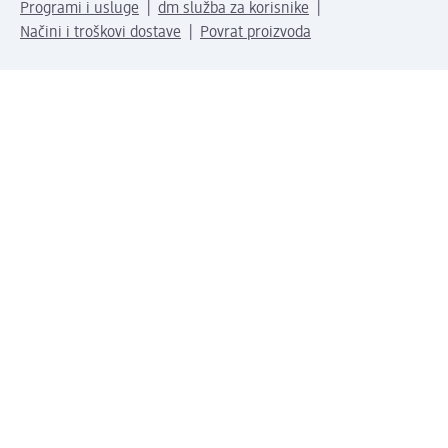
Programi i usluge
dm služba za korisnike
Načini i troškovi dostave
Povrat proizvoda
Preduzeće
O nama
Odgovornost
Karijera
PR i mediji
Svijet proizvoda
dm Svijet