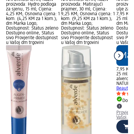
proizvoda: Hydro podloga
proizvoda: Matirajući
proizvod
za sjenu, 15 ml; Cijena:
prajmer, 30 ml; Cijena:
ulje za l
4,25 KM; Osnovna cijena: 1
9,25 KM; Osnovna cijena: 1
7,95 KM;
kom. (4,25 KM za 1 kom.);
kom. (9,25 KM za 1 kom.);
25 ml (3
dm Marka Logo;
dm Marka Logo;
dm Mark
Dostupnost: Status zeleno
Dostupnost: Status zeleno
Dostupno
Dostupno online, Status
Dostupno online, Status
Dostupno
sivo Provjerite dostupnost
sivo Provjerite dostupnost
sivo Pro
u Vašoj dm trgovini
u Vašoj dm trgovini
u Vašoj 
7,95 KM
25 ml (3
alverde
NATURK
Beauty ul
Dostu
Provjeri
Vašoj dm