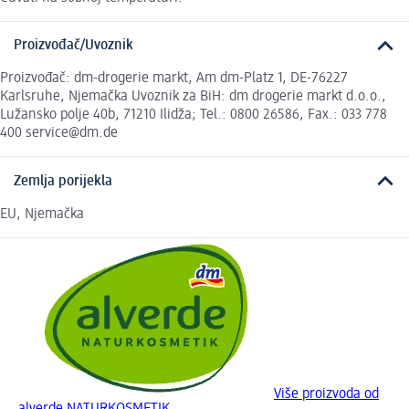
Proizvođač/Uvoznik
Proizvođač: dm-drogerie markt, Am dm-Platz 1, DE-76227
Karlsruhe, Njemačka Uvoznik za BiH: dm drogerie markt d.o.o.,
Lužansko polje 40b, 71210 Ilidža; Tel.: 0800 26586, Fax.: 033 778
400 service@dm.de
Zemlja porijekla
EU, Njemačka
Više proizvoda od
alverde NATURKOSMETIK