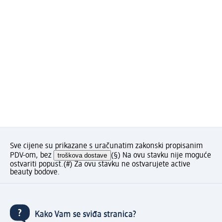
Sve cijene su prikazane s uračunatim zakonski propisanim
PDV-om, bez
troškova dostave
(§) Na ovu stavku nije moguće
ostvariti popust.
(#) Za ovu stavku ne ostvarujete active
beauty bodove.
Kako Vam se sviđa stranica?