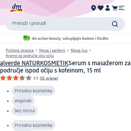
Pretraži i pronađi
dm active beauty: sakupljajte bodove i štedite
Početna stranica
Njega i parfemi
Njega lica
Kreme za područje oko očiju
alverde NATURKOSMETIK
Serum s masažerom za
područje ispod očiju s kofeinom, 15 ml
3.5
(
35 ocjena
)
Prirodna kozmetika
veganski
bez mirisa
Prirodna kozmetika