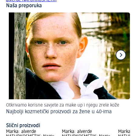
Naša preporuka
Otkrivamo korisne savjete za make up i njegu zrele kože
Ko
Najbolji kozmetički proizvodi za žene u 40-ima
up
Ko
Slični proizvodi
Marka: alverde
Marka: alverde
Marka: a