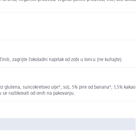
činili, zagrijte čokoladni napitak od zobi u loncu (ne kuhajte).
glutena, suncokretovo ulje*, so), 5% pire od banana*, 1,5% kakao pr
u se razlikovati od onih na pakovanju.