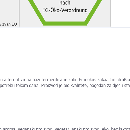
u/izvan EU
u alternativu na bazi fermentirane zobi. Fini okus kakaa čini dmBio
trebu tokom dana. Proizvod je bio kvalitete, pogodan za djecu stari
 aroma, veganski proizvod, vegetarijanski proizvod, eko, bez lakto