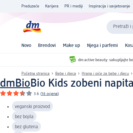
Preduzeće
Karijera
PR i mediji
Inspiracija i savjetovanje
Pretraži i
Novo
Brendovi
Make up
Njega i parfemi
Kos
dm active beauty: sakupljajte bo
Početna stranica
Bebe i djeca
Hrana i piće za bebe i djecu
dmBio
Bio Kids zobeni napit
3.6
(
16 ocjena
)
veganski proizvod
bez bojila
bez glutena