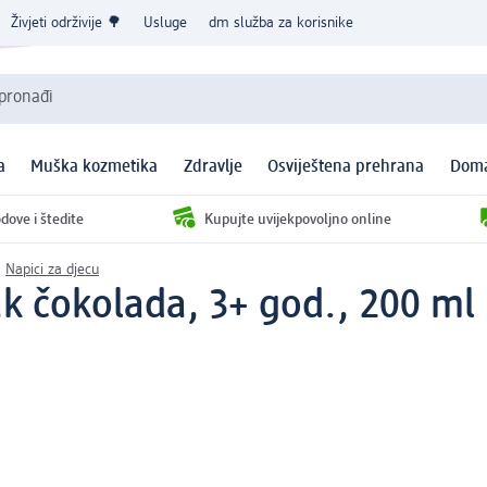
Živjeti održivije 🌳
Usluge
dm služba za korisnike
 pronađi
a
Muška kozmetika
Zdravlje
Osviještena prehrana
Doma
dove i štedite
Kupujte uvijekpovoljno online
Napici za djecu
ak čokolada, 3+ god., 200 ml