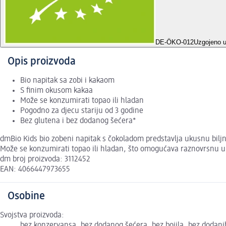
DE-ÖKO-012
Uzgojeno 
Opis proizvoda
Bio napitak sa zobi i kakaom
S finim okusom kakaa
Može se konzumirati topao ili hladan
Pogodno za djecu stariju od 3 godine
Bez glutena i bez dodanog šećera*
dmBio Kids bio zobeni napitak s čokoladom predstavlja ukusnu biljn
Može se konzumirati topao ili hladan, što omogućava raznovrsnu upo
dm broj proizvoda: 3112452
EAN: 4066447973655
Osobine
Svojstva proizvoda:
bez konzervansa, bez dodanog šećera, bez bojila, bez dodanih