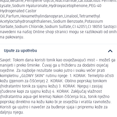
Aqua,Betaine,Pentylene Glycol,Niacinamide,Lactobacillus Ferment
Lysate,Sodium Hyaluronate,Hydroxyacetophenone,PEG-40
Hydrogenated Castor
Oil,Parfum,Hexamethylindanopyran,Linalool,Tetramethyl
Acetyloctahydronaphthalenes,Sodium Benzoate,Potassium
Sorbate,Sodium Chloride,Sodium Sulfate,CI 42051,CI 18050 Sastojci
navedeni na našoj Online shop stranici mogu se razlikovati od onih
na pakovanju.
Upute za upotrebu
Savjet: Tokom dana koristi tonik kao osvježavajući mist – možeš ga
nanijeti i preko šminke. Čuvaj ga u frižideru za dodatni osjećaj
svježine. Za najbolje rezultate svako jutro i svaku večer prati
kompletnu „GLOWY SKIN" rutinu njege: 1. KORAK: Temeljito očisti
kožu (pjenom za čišćenje) 2. KORAK: Obilno poprskaj tonikom
(hidratantni tonik za sjajnu kožu) 3. KORAK: Njeguj i zasijaj
(čudesne kapi za sjajnu kožu) 4. KORAK: Zaključaj vlažnost
(hidratantna aqua-gel krema) Nakon čišćenja lica, tonik nježno
poprskaj direktno na kožu kako bi je osvježila i vratila ravnotežu.
Koristi ga ujutro i navečer za buđenje sjaja i pripremu kože za
daljnju njegu.