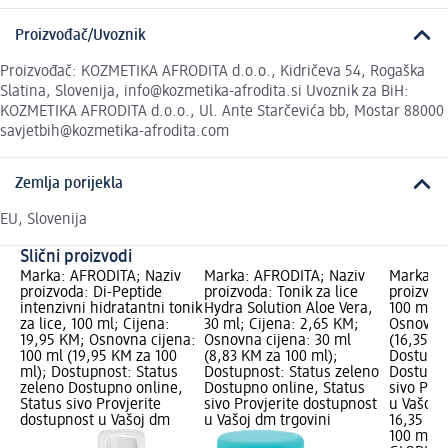
Proizvođač/Uvoznik
Proizvođač: KOZMETIKA AFRODITA d.o.o., Kidričeva 54, Rogaška
Slatina, Slovenija, info@kozmetika-afrodita.si Uvoznik za BiH:
KOZMETIKA AFRODITA d.o.o., Ul. Ante Starčevića bb, Mostar 88000
savjetbih@kozmetika-afrodita.com
Zemlja porijekla
EU, Slovenija
Slični proizvodi
Marka: AFRODITA; Naziv
Marka: AFRODITA; Naziv
Marka: G
proizvoda: Di-Peptide
proizvoda: Tonik za lice
proizvoda
intenzivni hidratantni tonik
Hydra Solution Aloe Vera,
100 ml; 
za lice, 100 ml; Cijena:
30 ml; Cijena: 2,65 KM;
Osnovna 
19,95 KM; Osnovna cijena:
Osnovna cijena: 30 ml
(16,35 K
100 ml (19,95 KM za 100
(8,83 KM za 100 ml);
Dostupno
ml); Dostupnost: Status
Dostupnost: Status zeleno
Dostupno
zeleno Dostupno online,
Dostupno online, Status
sivo Pro
Status sivo Provjerite
sivo Provjerite dostupnost
u Vašoj 
dostupnost u Vašoj dm
u Vašoj dm trgovini
16,35 KM
100 ml (