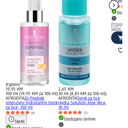
GLORIA
T
Dostu
Provjeri
Vašoj dm
trgovini
19,95 KM
2,65 KM
100 ml (19,95 KM za 100 ml)
30 ml (8,83 KM za 100 ml)
AFRODITA
Di-Peptide
AFRODITA
Tonik za lice
intenzivni hidratantni tonik
Hydra Solution Aloe Vera,
za lice, 100 ml
30 ml
(8)
(5)
Dostupno online
Upute