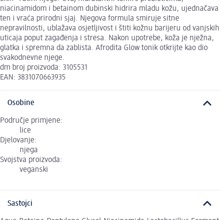
niacinamidom i betainom dubinski hidrira mladu kožu, ujednačava
ten i vraća prirodni sjaj. Njegova formula smiruje sitne
nepravilnosti, ublažava osjetljivost i štiti kožnu barijeru od vanjskih
uticaja poput zagađenja i stresa. Nakon upotrebe, koža je nježna,
glatka i spremna da zablista. Afrodita Glow tonik otkrijte kao dio
svakodnevne njege.
dm broj proizvoda: 3105531
EAN: 3831070663935
Osobine
Područje primjene:
lice
Djelovanje:
njega
Svojstva proizvoda:
veganski
Sastojci