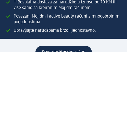
⁽¹⁾ Besplatna dostava za narudžbe u iznosu od 70 KM ili
više samo sa kreiranim Moj dm računom.
Povezani Moj dm i active beauty računi s mnogobrojnim
pogodnostima.
Upravljajte narudžbama brzo i jednostavno.
Kreirajte Moj dm račun
Pomoć
Programi i usluge
dm služba za korisnike
Načini i troškovi dostave
Povrat proizvoda
Preduzeće
O nama
Odgovornost
Karijera
PR i mediji
Svijet proizvoda