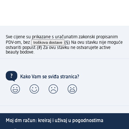
Sve cijene su prikazane s uračunatim zakonski propisanim
PDV-om, bez
troškova dostave
(§) Na ovu stavku nije moguće
ostvariti popust.
(#) Za ovu stavku ne ostvarujete active
beauty bodove.
Kako Vam se sviđa stranica?
Moj dm račun: kreiraj i uživaj u pogodnostima