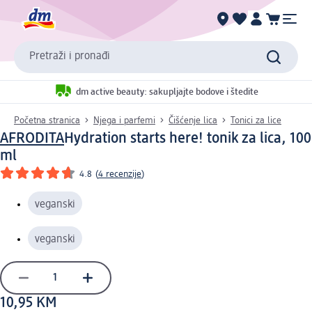
Pretraži i pronađi
dm active beauty: sakupljajte bodove i štedite
Početna stranica
Njega i parfemi
Čišćenje lica
Tonici za lice
AFRODITA
Hydration starts here! tonik za lica, 100
ml
4.8
(
4 recenzije
)
veganski
veganski
10,95 KM