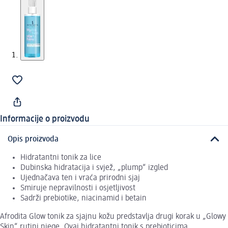
Informacije o proizvodu
Opis proizvoda
Hidratantni tonik za lice
Dubinska hidratacija i svjež, „plump“ izgled
Ujednačava ten i vraća prirodni sjaj
Smiruje nepravilnosti i osjetljivost
Sadrži prebiotike, niacinamid i betain
Afrodita Glow tonik za sjajnu kožu predstavlja drugi korak u „Glowy
Skin“ rutini njege. Ovaj hidratantni tonik s prebioticima,