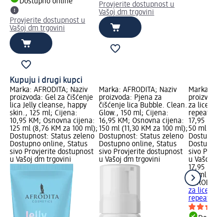
Dostupno online
Provjerite dostupnost u
Vašoj dm trgovini
Provjerite dostupnost u
Vašoj dm trgovini
Kupuju i drugi kupci
Marka: AFRODITA; Naziv
Marka: AFRODITA; Naziv
Marka: A
proizvoda: Gel za čišćenje
proizvoda: Pjena za
proizvod
lica Jelly cleanse, happy
čišćenje lica Bubble. Clean.
za lice H
skin., 125 ml; Cijena:
Glow., 150 ml; Cijena:
repeat., 
10,95 KM; Osnovna cijena:
16,95 KM; Osnovna cijena:
17,95 KM
125 ml (8,76 KM za 100 ml);
150 ml (11,30 KM za 100 ml);
50 ml (3
Dostupnost: Status zeleno
Dostupnost: Status zeleno
Dostupno
Dostupno online, Status
Dostupno online, Status
Dostupno
sivo Provjerite dostupnost
sivo Provjerite dostupnost
sivo Pro
u Vašoj dm trgovini
u Vašoj dm trgovini
u Vašoj 
17,95 KM
50 ml (3
AFRODIT
za lice H
repeat.,