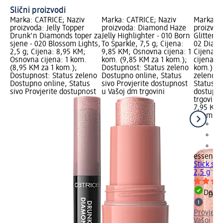
Slični proizvodi
Marka: CATRICE; Naziv
Marka: CATRICE; Naziv
Marka: e
proizvoda: Jelly Topper
proizvoda: Diamond Haze
proizvoda
Drunk'n Diamonds toper za
Jelly Highlighter - 010 Born
Glitter S
sjene - 020 Blossom Lights,
To Sparkle, 7,5 g; Cijena:
02 Diamo
2,5 g; Cijena: 8,95 KM;
9,85 KM; Osnovna cijena: 1
Cijena: 
Osnovna cijena: 1 kom.
kom. (9,85 KM za 1 kom.);
cijena: 1
(8,95 KM za 1 kom.);
Dostupnost: Status zeleno
kom.); D
Dostupnost: Status zeleno
Dostupno online, Status
zeleno D
Dostupno online, Status
sivo Provjerite dostupnost
Status si
sivo Provjerite dostupnost
u Vašoj dm trgovini
dostupno
trgovini
7,95 KM
1 kom. (
essence
Stick sje
2,5 g
Dostu
Provjeri
Vašoj dm