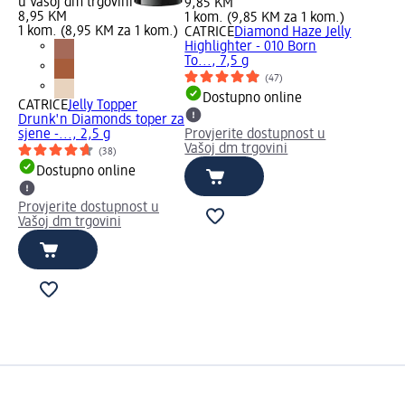
u Vašoj dm trgovini
9,85 KM
8,95 KM
1 kom. (9,85 KM za 1 kom.)
1 kom. (8,95 KM za 1 kom.)
CATRICE
Diamond Haze Jelly
Highlighter - 010 Born
To..., 7,5 g
(47)
Dostupno online
CATRICE
Jelly Topper
Drunk'n Diamonds toper za
sjene -..., 2,5 g
Provjerite dostupnost u
Vašoj dm trgovini
(38)
Dostupno online
Provjerite dostupnost u
Vašoj dm trgovini