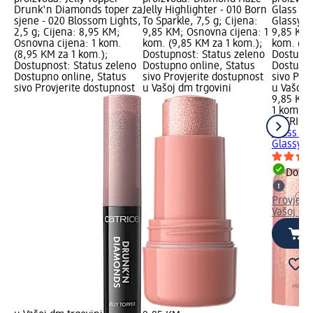
Drunk'n Diamonds toper za
Jelly Highlighter - 010 Born
Glass Lik
sjene - 020 Blossom Lights,
To Sparkle, 7,5 g; Cijena:
Glassy, 5
2,5 g; Cijena: 8,95 KM;
9,85 KM; Osnovna cijena: 1
9,85 KM;
Osnovna cijena: 1 kom.
kom. (9,85 KM za 1 kom.);
kom. (9,
(8,95 KM za 1 kom.);
Dostupnost: Status zeleno
Dostupno
Dostupnost: Status zeleno
Dostupno online, Status
Dostupno
Dostupno online, Status
sivo Provjerite dostupnost
sivo Pro
sivo Provjerite dostupnost
u Vašoj dm trgovini
u Vašoj 
9,85 KM
1 kom. (
CATRICE
Glass Lik
Glassy, 5
Dostu
Provjeri
Vašoj dm