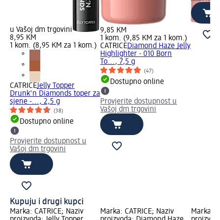
u Vašoj dm trgovini
9,85 KM
8,95 KM
1 kom. (9,85 KM za 1 kom.)
1 kom. (8,95 KM za 1 kom.)
CATRICE
Diamond Haze Jelly
Highlighter - 010 Born
To..., 7,5 g
(47)
Dostupno online
CATRICE
Jelly Topper
Drunk'n Diamonds toper za
sjene -..., 2,5 g
Provjerite dostupnost u
Vašoj dm trgovini
(38)
Dostupno online
Provjerite dostupnost u
Vašoj dm trgovini
Kupuju i drugi kupci
Marka: CATRICE; Naziv
Marka: CATRICE; Naziv
Marka: C
proizvoda: Jelly Topper
proizvoda: Diamond Haze
proizvoda