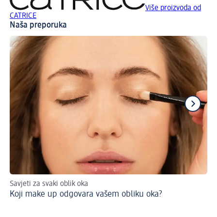
Više proizvoda od
CATRICE
Naša preporuka
Savjeti za svaki oblik oka
Pla
Koji make up odgovara vašem obliku oka?
boj
Sa