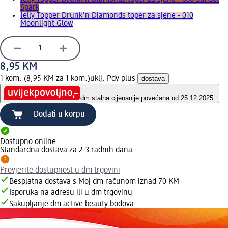
Spark
Jelly Topper Drunk'n Diamonds toper za sjene - 010
Moonlight Glow
8,95 KM
1 kom. (8,95 KM za 1 kom.)
uklj. Pdv plus
dostava
dm stalna cijena
nije povećana od 25.12.2025.
Dodati u korpu
Dostupno online
Standardna dostava za 2-3 radnih dana
Provjerite dostupnost u dm trgovini
Besplatna dostava s Moj dm računom iznad 70 KM
Isporuka na adresu ili u dm trgovinu
Sakupljanje dm active beauty bodova