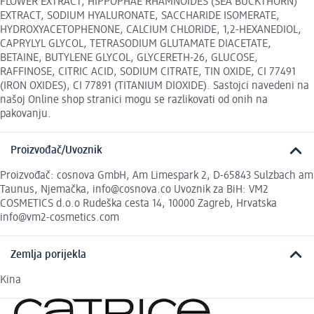
FLOWER EXTRACT, HIPPOPHAE RHAMNOIDES (SEA BUCKTHORN)
EXTRACT, SODIUM HYALURONATE, SACCHARIDE ISOMERATE,
HYDROXYACETOPHENONE, CALCIUM CHLORIDE, 1,2-HEXANEDIOL,
CAPRYLYL GLYCOL, TETRASODIUM GLUTAMATE DIACETATE,
BETAINE, BUTYLENE GLYCOL, GLYCERETH-26, GLUCOSE,
RAFFINOSE, CITRIC ACID, SODIUM CITRATE, TIN OXIDE, CI 77491
(IRON OXIDES), CI 77891 (TITANIUM DIOXIDE). Sastojci navedeni na
našoj Online shop stranici mogu se razlikovati od onih na
pakovanju.
Proizvođač/Uvoznik
Proizvođač: cosnova GmbH, Am Limespark 2, D-65843 Sulzbach am
Taunus, Njemačka, info@cosnova.co Uvoznik za BiH: VM2
COSMETICS d.o.o Rudeška cesta 14, 10000 Zagreb, Hrvatska
info@vm2-cosmetics.com
Zemlja porijekla
Kina