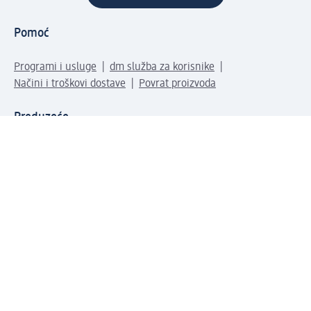
Pomoć
Programi i usluge
dm služba za korisnike
Načini i troškovi dostave
Povrat proizvoda
Preduzeće
O nama
Odgovornost
Karijera
PR i mediji
Svijet proizvoda
dm Svijet