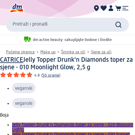
Pretraži i pronađi
dm active beauty: sakupljajte bodove i štedite
Početna stranica
Make up
Šminka za oči
Sjene za oči
CATRICE
Jelly Topper Drunk'n Diamonds toper za
sjene - 010 Moonlight Glow, 2,5 g
4.8
(
50 ocjena
)
veganski
veganski
Boja
Jelly Topper Drunk'n Diamonds toper za sjene - 020 Blossom
Lights
Jelly Topper Drunk'n Diamonds toper za sjene - 030 Sunset