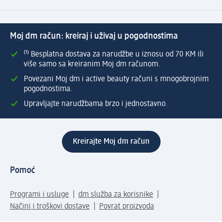
Moj dm račun: kreiraj i uživaj u pogodnostima
⁽¹⁾ Besplatna dostava za narudžbe u iznosu od 70 KM ili
više samo sa kreiranim Moj dm računom.
Povezani Moj dm i active beauty računi s mnogobrojnim
pogodnostima.
Upravljajte narudžbama brzo i jednostavno.
Kreirajte Moj dm račun
Pomoć
Programi i usluge
dm služba za korisnike
Načini i troškovi dostave
Povrat proizvoda