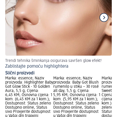
Trendi tehnika šminkanja osigurava savršen glow efekt!
Sj
Zablistajte pomoću highlightera
Pr
Slični proizvodi
Marka: essence; Naziv
Marka: essence; Naziv
Marka: e
proizvoda: Highlighter Baby
proizvoda: Baby Got Blush
proizvod
Got Glow Stick - 10 Golden
rumenilo u stiku – 30 rosé
rumenilo
Aura, 5,5 g; Cijena:
all day, 5,5 g; Cijena:
Sweets &
6,45 KM; Osnovna cijena: 1
5,95 KM; Osnovna cijena: 1
Cijena: 
kom. (6,45 KM za 1 kom.);
kom. (5,95 KM za 1 kom.);
cijena: 1
Dostupnost: Status zeleno
Dostupnost: Status zeleno
kom.); D
Dostupno online, Status
Dostupno online, Status
zeleno D
sivo Provjerite dostupnost
sivo Provjerite dostupnost
Status si
u Vašoj dm trgovini
u Vašoj dm trgovini
dostupno