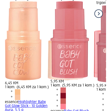
trgovini
5,95 KM
6,45 KM
1 kom. (5,95 KM za 1 kom.)
5,95 KM
1 kom. (6,45 KM za 1 kom.)
1 kom. (
essence
Highlighter Baby
Got Glow Stick - 10 Golden
Aura, 5,5 g