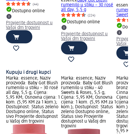
essence
Baby Got Blush
(44)
rumenilo u stiku – 30 rosé
essence
all day, 5,5 g
rumenilo
Dostupno online
Sweets &.
(224)
Dostupno online
Provjerite dostupnost u
Dostu
Vašoj dm trgovini
Provjerite dostupnost u
Vašoj dm trgovini
Provjeri
Vašoj dm
Kupuju i drugi kupci
Marka: essence; Naziv
Marka: essence; Naziv
Marka: e
proizvoda: Baby Got Blush
proizvoda: Baby Got Blush
proizvod
rumenilo u stiku – 30 rosé
rumenilo u stiku - 40
bronzer u
all day, 5,5 g; Cijena:
Sweets & Roses, 5,5 g;
Cinnamon
5,95 KM; Osnovna cijena: 1
Cijena: 5,95 KM; Osnovna
Cijena: 
kom. (5,95 KM za 1 kom.);
cijena: 1 kom. (5,95 KM za 1
cijena: 1
Dostupnost: Status zeleno
kom.); Dostupnost: Status
kom.); D
Dostupno online, Status
zeleno Dostupno online,
zeleno D
sivo Provjerite dostupnost
Status sivo Provjerite
Status si
u Vašoj dm trgovini
dostupnost u Vašoj dm
dostupno
trgovini
trgovini
5,95 KM