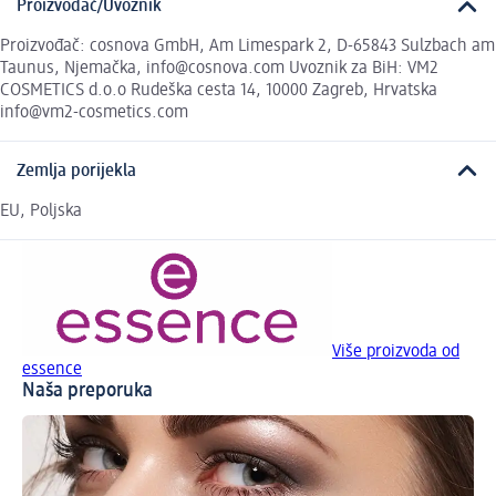
Proizvođač/Uvoznik
Proizvođač: cosnova GmbH, Am Limespark 2, D-65843 Sulzbach am
Taunus, Njemačka, info@cosnova.com Uvoznik za BiH: VM2
COSMETICS d.o.o Rudeška cesta 14, 10000 Zagreb, Hrvatska
info@vm2-cosmetics.com
Zemlja porijekla
EU, Poljska
Više proizvoda od
essence
Naša preporuka