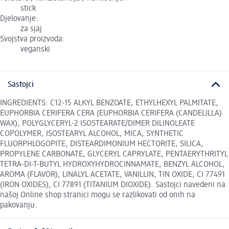
stick
Djelovanje:
za sjaj
Svojstva proizvoda:
veganski
Sastojci
INGREDIENTS: C12-15 ALKYL BENZOATE, ETHYLHEXYL PALMITATE,
EUPHORBIA CERIFERA CERA (EUPHORBIA CERIFERA (CANDELILLA)
WAX), POLYGLYCERYL-2 ISOSTEARATE/DIMER DILINOLEATE
COPOLYMER, ISOSTEARYL ALCOHOL, MICA, SYNTHETIC
FLUORPHLOGOPITE, DISTEARDIMONIUM HECTORITE, SILICA,
PROPYLENE CARBONATE, GLYCERYL CAPRYLATE, PENTAERYTHRITYL
TETRA-DI-T-BUTYL HYDROXYHYDROCINNAMATE, BENZYL ALCOHOL,
AROMA (FLAVOR), LINALYL ACETATE, VANILLIN, TIN OXIDE, CI 77491
(IRON OXIDES), CI 77891 (TITANIUM DIOXIDE). Sastojci navedeni na
našoj Online shop stranici mogu se razlikovati od onih na
pakovanju.