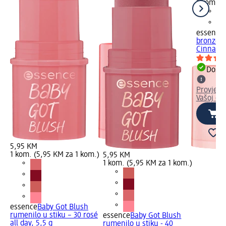
1 kom. (
essence
bronzer u
Cinnamon
Dostu
Provjeri
Vašoj dm
5,95 KM
1 kom. (5,95 KM za 1 kom.)
5,95 KM
1 kom. (5,95 KM za 1 kom.)
essence
Baby Got Blush
rumenilo u stiku – 30 rosé
essence
Baby Got Blush
all day, 5,5 g
rumenilo u stiku - 40