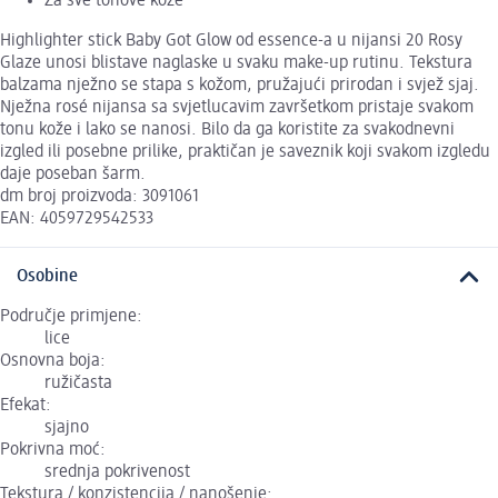
Za sve tonove kože
Highlighter stick Baby Got Glow od essence-a u nijansi 20 Rosy
Glaze unosi blistave naglaske u svaku make-up rutinu. Tekstura
balzama nježno se stapa s kožom, pružajući prirodan i svjež sjaj.
Nježna rosé nijansa sa svjetlucavim završetkom pristaje svakom
tonu kože i lako se nanosi. Bilo da ga koristite za svakodnevni
izgled ili posebne prilike, praktičan je saveznik koji svakom izgledu
daje poseban šarm.
dm broj proizvoda: 3091061
EAN: 4059729542533
Osobine
Područje primjene:
lice
Osnovna boja:
ružičasta
Efekat:
sjajno
Pokrivna moć:
srednja pokrivenost
Tekstura / konzistencija / nanošenje: