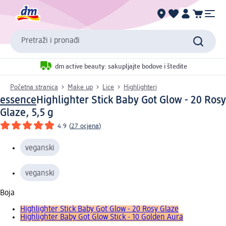
Pretraži i pronađi
dm active beauty: sakupljajte bodove i štedite
Početna stranica
Make up
Lice
Highlighteri
essence
Highlighter Stick Baby Got Glow - 20 Rosy
Glaze, 5,5 g
4.9
(
27 ocjena
)
veganski
veganski
Boja
Highlighter Stick Baby Got Glow - 20 Rosy Glaze
Highlighter Baby Got Glow Stick - 10 Golden Aura