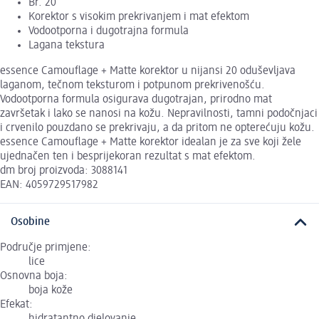
Br. 20
Korektor s visokim prekrivanjem i mat efektom
Vodootporna i dugotrajna formula
Lagana tekstura
essence Camouflage + Matte korektor u nijansi 20 oduševljava
laganom, tečnom teksturom i potpunom prekrivenošću.
Vodootporna formula osigurava dugotrajan, prirodno mat
završetak i lako se nanosi na kožu. Nepravilnosti, tamni podočnjaci
i crvenilo pouzdano se prekrivaju, a da pritom ne opterećuju kožu.
essence Camouflage + Matte korektor idealan je za sve koji žele
ujednačen ten i besprijekoran rezultat s mat efektom.
dm broj proizvoda: 3088141
EAN: 4059729517982
Osobine
Područje primjene:
lice
Osnovna boja:
boja kože
Efekat: