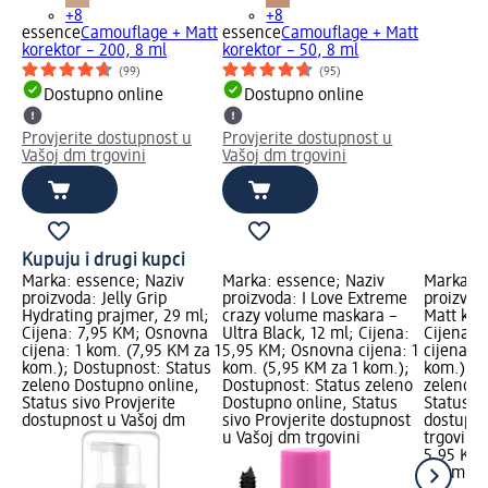
+8
+8
essence
Camouflage + Matt
essence
Camouflage + Matt
korektor – 200, 8 ml
korektor – 50, 8 ml
(99)
(95)
Dostupno online
Dostupno online
Provjerite dostupnost u
Provjerite dostupnost u
Vašoj dm trgovini
Vašoj dm trgovini
Kupuju i drugi kupci
Marka: essence; Naziv
Marka: essence; Naziv
Marka: e
proizvoda: Jelly Grip
proizvoda: I Love Extreme
proizvod
Hydrating prajmer, 29 ml;
crazy volume maskara –
Matt kore
Cijena: 7,95 KM; Osnovna
Ultra Black, 12 ml; Cijena:
Cijena: 
cijena: 1 kom. (7,95 KM za 1
5,95 KM; Osnovna cijena: 1
cijena: 1
kom.); Dostupnost: Status
kom. (5,95 KM za 1 kom.);
kom.); D
zeleno Dostupno online,
Dostupnost: Status zeleno
zeleno D
Status sivo Provjerite
Dostupno online, Status
Status si
dostupnost u Vašoj dm
sivo Provjerite dostupnost
dostupno
u Vašoj dm trgovini
trgovini
5,95 KM
1 kom. (