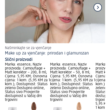
Našminkajte se za vjenčanje
Don
Make up za vjenčanje: prirodan i glamurozan
Ka
Slični proizvodi
Marka: essence; Naziv
Marka: essence; Naziv
Marka: e
proizvoda: Camouflage +
proizvoda: Camouflage +
proizvod
Matt korektor – 200, 8 ml;
Matt korektor – 50, 8 ml;
Matt kore
Cijena: 5,95 KM; Osnovna
Cijena: 5,95 KM; Osnovna
Cijena: 
cijena: 1 kom. (5,95 KM za 1
cijena: 1 kom. (5,95 KM za 1
cijena: 1
kom.); Dostupnost: Status
kom.); Dostupnost: Status
kom.); D
zeleno Dostupno online,
zeleno Dostupno online,
zeleno D
Status sivo Provjerite
Status sivo Provjerite
Status si
dostupnost u Vašoj dm
dostupnost u Vašoj dm
dostupno
trgovini
trgovini
trgovini
5,95 KM
1 kom. (