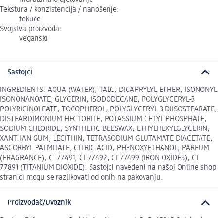
hidratantno djelovanje
Tekstura / konzistencija / nanošenje:
tekuće
Svojstva proizvoda:
veganski
Sastojci
INGREDIENTS: AQUA (WATER), TALC, DICAPRYLYL ETHER, ISONONYL
ISONONANOATE, GLYCERIN, ISODODECANE, POLYGLYCERYL-3
POLYRICINOLEATE, TOCOPHEROL, POLYGLYCERYL-3 DIISOSTEARATE,
DISTEARDIMONIUM HECTORITE, POTASSIUM CETYL PHOSPHATE,
SODIUM CHLORIDE, SYNTHETIC BEESWAX, ETHYLHEXYLGLYCERIN,
XANTHAN GUM, LECITHIN, TETRASODIUM GLUTAMATE DIACETATE,
ASCORBYL PALMITATE, CITRIC ACID, PHENOXYETHANOL, PARFUM
(FRAGRANCE), CI 77491, CI 77492, CI 77499 (IRON OXIDES), CI
77891 (TITANIUM DIOXIDE). Sastojci navedeni na našoj Online shop
stranici mogu se razlikovati od onih na pakovanju.
Proizvođač/Uvoznik