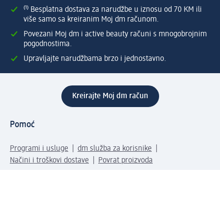
⁽¹⁾ Besplatna dostava za narudžbe u iznosu od 70 KM ili
više samo sa kreiranim Moj dm računom.
Povezani Moj dm i active beauty računi s mnogobrojnim
pogodnostima.
Upravljajte narudžbama brzo i jednostavno.
Kreirajte Moj dm račun
Pomoć
Programi i usluge
dm služba za korisnike
Načini i troškovi dostave
Povrat proizvoda
Preduzeće
O nama
Odgovornost
Karijera
PR i mediji
Svijet proizvoda