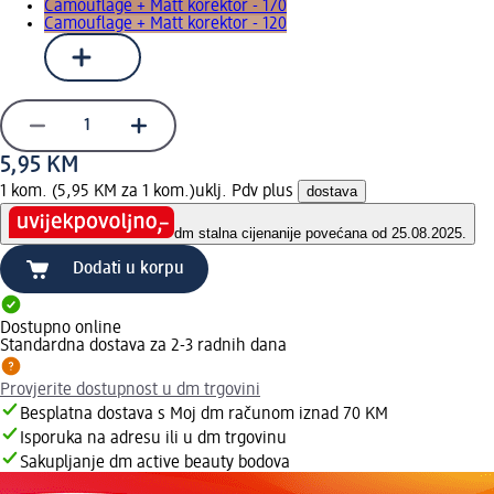
Camouflage + Matt korektor - 170
Camouflage + Matt korektor - 120
5,95 KM
1 kom. (5,95 KM za 1 kom.)
uklj. Pdv plus
dostava
dm stalna cijena
nije povećana od 25.08.2025.
Dodati u korpu
Dostupno online
Standardna dostava za 2-3 radnih dana
Provjerite dostupnost u dm trgovini
Besplatna dostava s Moj dm računom iznad 70 KM
Isporuka na adresu ili u dm trgovinu
Sakupljanje dm active beauty bodova