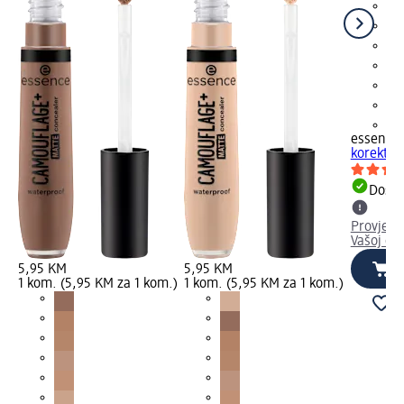
+8
essence
korektor 
Dostu
Provjeri
Vašoj dm
5,95 KM
5,95 KM
1 kom. (5,95 KM za 1 kom.)
1 kom. (5,95 KM za 1 kom.)