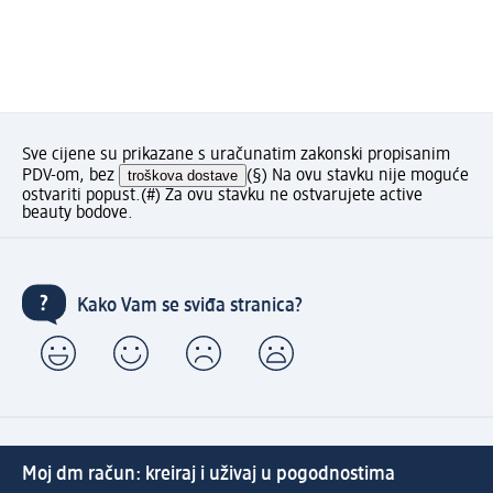
Sve cijene su prikazane s uračunatim zakonski propisanim
PDV-om, bez
troškova dostave
(§) Na ovu stavku nije moguće
ostvariti popust.
(#) Za ovu stavku ne ostvarujete active
beauty bodove.
Kako Vam se sviđa stranica?
Moj dm račun: kreiraj i uživaj u pogodnostima