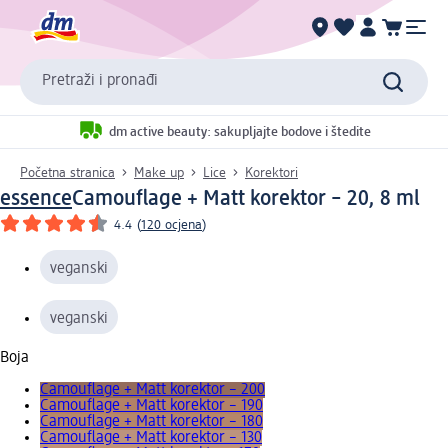
Pretraži i pronađi
dm active beauty: sakupljajte bodove i štedite
Početna stranica
Make up
Lice
Korektori
essence
Camouflage + Matt korektor – 20, 8 ml
4.4
(
120 ocjena
)
veganski
veganski
Boja
Camouflage + Matt korektor – 200
Camouflage + Matt korektor – 190
Camouflage + Matt korektor – 180
Camouflage + Matt korektor – 130