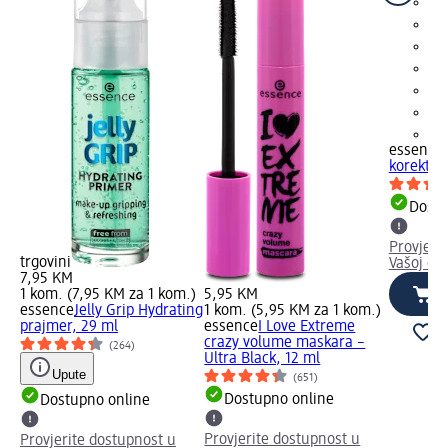
+8
essence
korektor 
Dostu
Provjeri
trgovini
Vašoj dm
7,95 KM
1 kom. (7,95 KM za 1 kom.)
5,95 KM
essence
Jelly Grip Hydrating
1 kom. (5,95 KM za 1 kom.)
prajmer, 29 ml
essence
I Love Extreme
crazy volume maskara –
(264)
Ultra Black, 12 ml
Upute
(651)
Dostupno online
Dostupno online
Provjerite dostupnost u
Provjerite dostupnost u