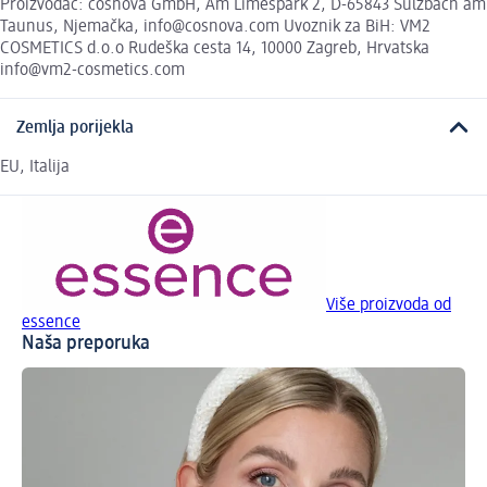
Proizvođač: cosnova GmbH, Am Limespark 2, D-65843 Sulzbach am
Taunus, Njemačka, info@cosnova.com Uvoznik za BiH: VM2
COSMETICS d.o.o Rudeška cesta 14, 10000 Zagreb, Hrvatska
info@vm2-cosmetics.com
Zemlja porijekla
EU, Italija
Više proizvoda od
essence
Naša preporuka