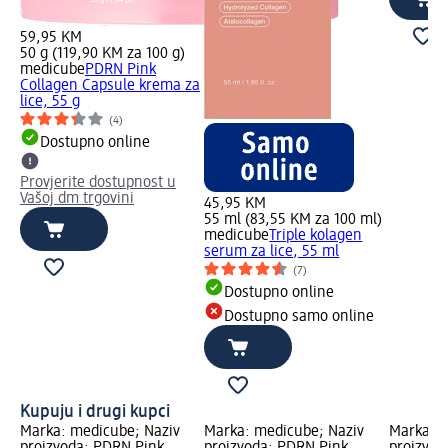
59,95 KM
50 g (119,90 KM za 100 g)
medicube
PDRN Pink
Collagen Capsule krema za
lice, 55 g
(4)
Dostupno online
Provjerite dostupnost u
Vašoj dm trgovini
45,95 KM
55 ml (83,55 KM za 100 ml)
medicube
Triple kolagen
serum za lice, 55 ml
(7)
Dostupno online
Dostupno samo online
Kupuju i drugi kupci
Marka: medicube; Naziv
Marka: medicube; Naziv
Marka: m