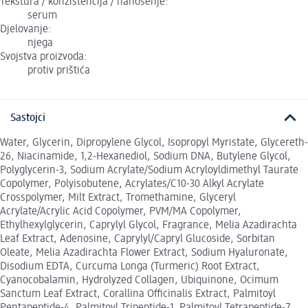
Tekstura / konzistencija / nanošenje:
serum
Djelovanje:
njega
Svojstva proizvoda:
protiv prištića
Sastojci
Water, Glycerin, Dipropylene Glycol, Isopropyl Myristate, Glycereth-
26, Niacinamide, 1,2-Hexanediol, Sodium DNA, Butylene Glycol,
Polyglycerin-3, Sodium Acrylate/Sodium Acryloyldimethyl Taurate
Copolymer, Polyisobutene, Acrylates/C10-30 Alkyl Acrylate
Crosspolymer, Milt Extract, Tromethamine, Glyceryl
Acrylate/Acrylic Acid Copolymer, PVM/MA Copolymer,
Ethylhexylglycerin, Caprylyl Glycol, Fragrance, Melia Azadirachta
Leaf Extract, Adenosine, Caprylyl/Capryl Glucoside, Sorbitan
Oleate, Melia Azadirachta Flower Extract, Sodium Hyaluronate,
Disodium EDTA, Curcuma Longa (Turmeric) Root Extract,
Cyanocobalamin, Hydrolyzed Collagen, Ubiquinone, Ocimum
Sanctum Leaf Extract, Corallina Officinalis Extract, Palmitoyl
Pentapeptide-4, Palmitoyl Tripeptide-1, Palmitoyl Tetrapeptide-7,