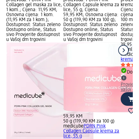
proizvoda: PDRN Pink
proizvoda: PDRN Pink
proizvoda
Collagen gel maska za lice,
Collagen Capsule krema za
krema za
1 kom.; Cijena: 11,95 KM;
lice, 55 g; Cijena:
Cijena: 
Osnovna cijena: 1 kom.
59,95 KM; Osnovna cijena:
cijena: 
(11,95 KM za 1 kom.);
50 g (119,90 KM za 100 g);
100 ml);
Dostupnost: Status zeleno
Dostupnost: Status zeleno
zeleno D
Dostupno online, Status
Dostupno online, Status
Status si
sivo Provjerite dostupnost
sivo Provjerite dostupnost
dostupno
u Vašoj dm trgovini
u Vašoj dm trgovini
trgovini
39,95 K
50 ml (7
medicub
krema za
Dostu
Provjeri
Vašoj dm
59,95 KM
50 g (119,90 KM za 100 g)
medicube
PDRN Pink
Collagen Capsule krema za
lice, 55 g