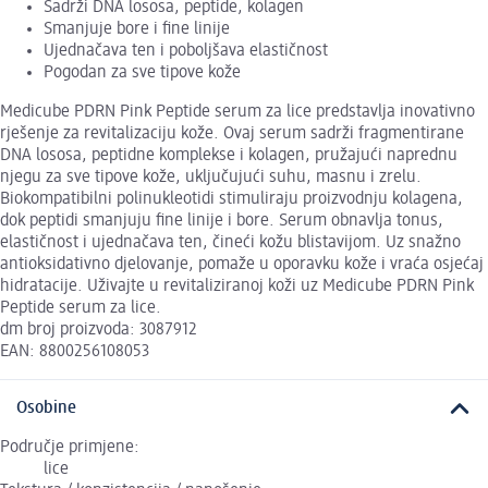
Sadrži DNA lososa, peptide, kolagen
Smanjuje bore i fine linije
Ujednačava ten i poboljšava elastičnost
Pogodan za sve tipove kože
Medicube PDRN Pink Peptide serum za lice predstavlja inovativno
rješenje za revitalizaciju kože. Ovaj serum sadrži fragmentirane
DNA lososa, peptidne komplekse i kolagen, pružajući naprednu
njegu za sve tipove kože, uključujući suhu, masnu i zrelu.
Biokompatibilni polinukleotidi stimuliraju proizvodnju kolagena,
dok peptidi smanjuju fine linije i bore. Serum obnavlja tonus,
elastičnost i ujednačava ten, čineći kožu blistavijom. Uz snažno
antioksidativno djelovanje, pomaže u oporavku kože i vraća osjećaj
hidratacije. Uživajte u revitaliziranoj koži uz Medicube PDRN Pink
Peptide serum za lice.
dm broj proizvoda: 3087912
EAN: 8800256108053
Osobine
Područje primjene:
lice