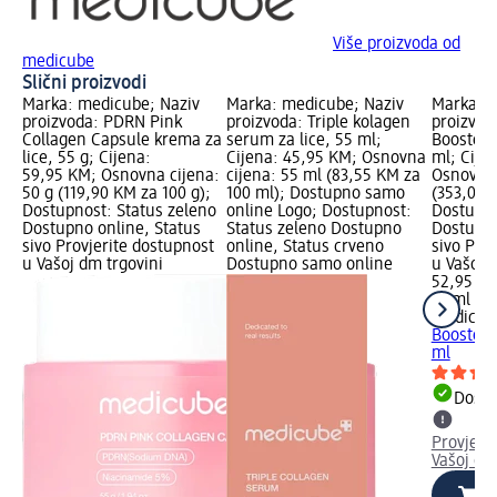
Više proizvoda od
medicube
Slični proizvodi
Marka: medicube; Naziv
Marka: medicube; Naziv
Marka: m
proizvoda: PDRN Pink
proizvoda: Triple kolagen
proizvod
Collagen Capsule krema za
serum za lice, 55 ml;
Booster 
lice, 55 g; Cijena:
Cijena: 45,95 KM; Osnovna
ml; Cije
59,95 KM; Osnovna cijena:
cijena: 55 ml (83,55 KM za
Osnovna 
50 g (119,90 KM za 100 g);
100 ml); Dostupno samo
(353,00 
Dostupnost: Status zeleno
online Logo; Dostupnost:
Dostupno
Dostupno online, Status
Status zeleno Dostupno
Dostupno
sivo Provjerite dostupnost
online, Status crveno
sivo Pro
u Vašoj dm trgovini
Dostupno samo online
u Vašoj 
52,95 K
15 ml (3
medicub
Booster 
ml
Dostu
Provjeri
Vašoj dm