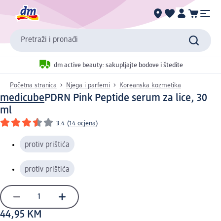
Pretraži i pronađi
dm active beauty: sakupljajte bodove i štedite
Početna stranica
Njega i parfemi
Koreanska kozmetika
medicube
PDRN Pink Peptide serum za lice, 30
ml
3.4
(
14 ocjena
)
protiv prištića
protiv prištića
44,95 KM