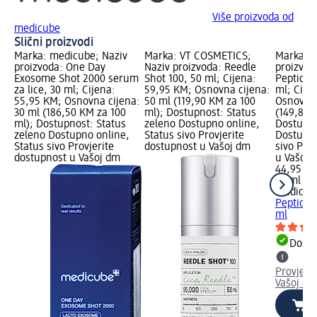
Više proizvoda od
medicube
Slični proizvodi
Marka: medicube; Naziv
Marka: VT COSMETICS;
Marka: m
proizvoda: One Day
Naziv proizvoda: Reedle
proizvod
Exosome Shot 2000 serum
Shot 100, 50 ml; Cijena:
Peptide 
za lice, 30 ml; Cijena:
59,95 KM; Osnovna cijena:
ml; Cije
55,95 KM; Osnovna cijena:
50 ml (119,90 KM za 100
Osnovna 
30 ml (186,50 KM za 100
ml); Dostupnost: Status
(149,83 
ml); Dostupnost: Status
zeleno Dostupno online,
Dostupno
zeleno Dostupno online,
Status sivo Provjerite
Dostupno
Status sivo Provjerite
dostupnost u Vašoj dm
sivo Pro
dostupnost u Vašoj dm
u Vašoj 
44,95 K
30 ml (1
medicub
Peptide 
ml
Dostu
Provjeri
Vašoj dm