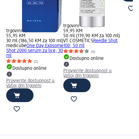
trgovini
trgovini
59,95 KM
55,95 KM
50 ml (119,90 KM za 100 ml)
30 ml (186,50 KM za 100 ml)
VT COSMETICS
Reedle Shot
medicube
One Day Exosome
100, 50 ml
Shot 2000 serum za lice, 30
(4)
ml
Dostupno online
(2)
Dostupno online
Provjerite dostupnost u
Vašoj dm trgovini
Provjerite dostupnost u
Vašoj dm trgovini