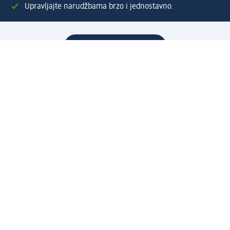
Upravljajte narudžbama brzo i jednostavno.
Kreirajte Moj dm račun
Pomoć
Programi i usluge
dm služba za korisnike
Načini i troškovi dostave
Povrat proizvoda
Preduzeće
O nama
Odgovornost
Karijera
PR i mediji
Svijet proizvoda
dm Svijet