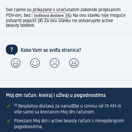
Sve cijene su prikazane s uračunatim zakonski propisanim
PDV-om, bez
troškova dostave
(§) Na ovu stavku nije moguće
ostvariti popust.
(#) Za ovu stavku ne ostvarujete active
beauty bodove.
Kako Vam se sviđa stranica?
Moj dm račun: kreiraj i uživaj u pogodnostima
⁽¹⁾ Besplatna dostava za narudžbe u iznosu od 70 KM ili
više samo sa kreiranim Moj dm računom.
Povezani Moj dm i active beauty računi s mnogobrojnim
pogodnostima.