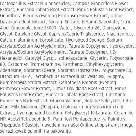
Lactobacillus Extracellular Vesicles, Campsis Grandiflora Flower
Extract, Pueraria Lobata Root Extract, Pinus Palustris Leaf Extract,
Oenothera Biennis (Evening Primrose) Flower Extract, Ulmus
Davidiana Root Extract, Sodium Silicate, Betaine Salicylate, Citric
Acid, Gluconolactone 25000 | Water, Glycereth-26, Dipropylene
Glycol, Butylene Glycol, Caprylic/Capric Triglyceride, Niacinamide,
Calcium aluminum borosilicate, Hydrolyzed Sponge, Sodium
Acrylate/Sodium Acryloyldimethyl Taurate Copolymer, Hydroxyethyl
Acrylate/Sodium Acryloyldimethyl Taurate Copolymer, 1,2-
Hexanediol, Caprylyl Glycol, Isohexadecane, Glycerin, Polysorbate
80, Carbomer, Tromethamine, Panthenol, Ethylhexylglycerin,
Adenosine, Sorbitan Oleate, Sorbitan Isostearate, Polysorbate 60,
Disodium EDTA, Lactobacillus Extracellular Vesicles(154 ppm),
Kummerowia Striata Extract, Oenothera Biennis (Evening
Primrose) Flower Extract, Ulmus Davidiana Root Extract, Pinus
Palustris Leaf Extract, Pueraria Lobata Root Extract, Cinchona
Pubescens Bark Extract, Gluconolactone, Betaine Salicylate, Citric
Acid, Milk Exosomes(10 ppm), Leptospermum Scoparium Leaf
Extract, Hydrogenated Lecithin, Polyglyceryl-10 Laurate, Ceramide
NP, Acetyl Tetrapeptide-5, Palmitoyl Pentapeptide- 4, Palmitoyl
Tripeptide-5 Sastojci navedeni na našoj Online shop stranici mogu
se razlikovati od onih na pakovanju.