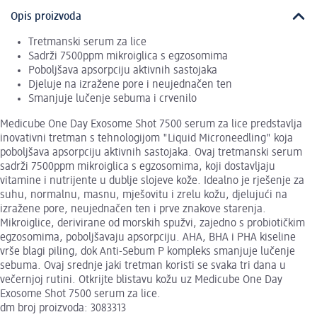
Opis proizvoda
Tretmanski serum za lice
Sadrži 7500ppm mikroiglica s egzosomima
Poboljšava apsorpciju aktivnih sastojaka
Djeluje na izražene pore i neujednačen ten
Smanjuje lučenje sebuma i crvenilo
Medicube One Day Exosome Shot 7500 serum za lice predstavlja
inovativni tretman s tehnologijom "Liquid Microneedling" koja
poboljšava apsorpciju aktivnih sastojaka. Ovaj tretmanski serum
sadrži 7500ppm mikroiglica s egzosomima, koji dostavljaju
vitamine i nutrijente u dublje slojeve kože. Idealno je rješenje za
suhu, normalnu, masnu, mješovitu i zrelu kožu, djelujući na
izražene pore, neujednačen ten i prve znakove starenja.
Mikroiglice, derivirane od morskih spužvi, zajedno s probiotičkim
egzosomima, poboljšavaju apsorpciju. AHA, BHA i PHA kiseline
vrše blagi piling, dok Anti-Sebum P kompleks smanjuje lučenje
sebuma. Ovaj srednje jaki tretman koristi se svaka tri dana u
večernjoj rutini. Otkrijte blistavu kožu uz Medicube One Day
Exosome Shot 7500 serum za lice.
dm broj proizvoda: 3083313