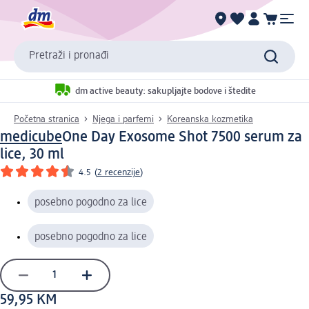
Pretraži i pronađi
dm active beauty: sakupljajte bodove i štedite
Početna stranica
Njega i parfemi
Koreanska kozmetika
medicube
One Day Exosome Shot 7500 serum za
lice, 30 ml
4.5
(
2 recenzije
)
posebno pogodno za lice
posebno pogodno za lice
59,95 KM