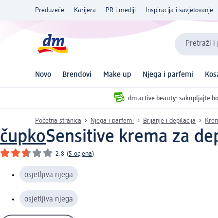
Preduzeće
Karijera
PR i mediji
Inspiracija i savjetovanje
Pretraži i
Novo
Brendovi
Make up
Njega i parfemi
Kos
dm active beauty: sakupljajte bo
Početna stranica
Njega i parfemi
Brijanje i depilacija
Krem
čupko
Sensitive krema za depi
2.8
(
5 ocjena
)
osjetljiva njega
osjetljiva njega