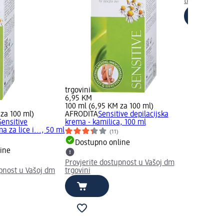
trgovini
trgovini
6,95 KM
100 ml (6,95 KM za 100 ml)
 za 100 ml)
AFRODITA
Sensitive depilacijska
Sensitive
krema - kamilica, 100 ml
a za lice i..., 50 ml
(11)
)
Dostupno online
ine
Provjerite dostupnost u Vašoj dm
upnost u Vašoj dm
trgovini