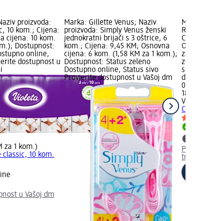
Naziv proizvoda:
Marka: Gillette Venus; Naziv
Marka: Viole
, 10 kom.; Cijena:
proizvoda: Simply Venus ženski
Refreshing
a cijena: 10 kom.
jednokratni brijači s 3 oštrice, 6
Citrus, 18 k
om.); Dostupnost:
kom.; Cijena: 9,45 KM; Osnovna
Osnovna cije
ostupno online,
cijena: 6 kom. (1,58 KM za 1 kom.);
za 1 listića
jerite dostupnost u
Dostupnost: Status zeleno
zeleno Dost
i
Dostupno online, Status sivo
sivo Provjer
Provjerite dostupnost u Vašoj dm
dm trgovini
0,95 KM
18 listića (0
Violeta
Refr
Citrus, 18 k
Dostupno
M za 1 kom.)
Provjerite 
classic, 10 kom.
trgovini
ine
upnost u Vašoj dm