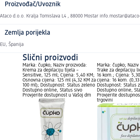
Proizvođač/Uvoznik
Ataco d.o.o. Kralja Tomislava L4 , 88000 Mostar info.mostar@atac
Zemlja porijekla
EU, Španija
Slični proizvodi
Marka: čupko; Naziv proizvoda:
Marka: čupko; Naziv
Krema za depilaciju tijela –
Trake za depilaciju li
Sensitive, 125 ml; Cijena: 5,40 KM;
16 kom.; Cijena: 5,
Osnovna cijena: 125 ml (4,32 KM za
cijena: 16 kom. (0,3
100 ml); Dostupnost: Status zeleno
Dostupnost: Status 
Dostupno online, Status sivo
Dostupno online, Sta
Provjerite dostupnost u Vašoj dm
Provjerite dostupnos
trgovini