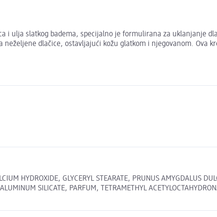
ca i ulja slatkog badema, specijalno je formulirana za uklanjanje dl
 neželjene dlačice, ostavljajući kožu glatkom i njegovanom. Ova krem
LCIUM HYDROXIDE, GLYCERYL STEARATE, PRUNUS AMYGDALUS DULC
UMINUM SILICATE, PARFUM, TETRAMETHYL ACETYLOCTAHYDRONAPHTH