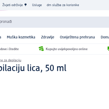
Živjeti održivije 🌳
Usluge
dm služba za korisnike
 pronađi
a
Muška kozmetika
Zdravlje
Osviještena prehrana
Doma
dove i štedite
Kupujte uvijekpovoljno online
e za depilaciju
laciju lica, 50 ml