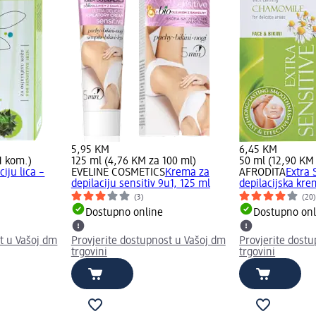
5,95 KM
6,45 KM
1 kom.)
125 ml (4,76 KM za 100 ml)
50 ml (12,90 KM
ciju lica –
EVELINE COSMETICS
Krema za
AFRODITA
Extra 
depilaciju sensitiv 9u1, 125 ml
depilacijska krem
(3)
(20
Dostupno online
Dostupno onl
t u Vašoj dm
Provjerite dostupnost u Vašoj dm
Provjerite dost
trgovini
trgovini