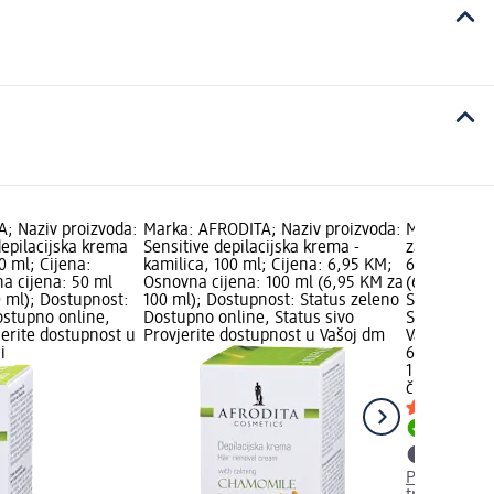
; Naziv proizvoda:
Marka: AFRODITA; Naziv proizvoda:
Marka: čupk
depilacijska krema
Sensitive depilacijska krema -
za depilacij
50 ml; Cijena:
kamilica, 100 ml; Cijena: 6,95 KM;
6,20 KM; Os
a cijena: 50 ml
Osnovna cijena: 100 ml (6,95 KM za
(6,20 KM za
0 ml); Dostupnost:
100 ml); Dostupnost: Status zeleno
Status zele
ostupno online,
Dostupno online, Status sivo
Status sivo 
jerite dostupnost u
Provjerite dostupnost u Vašoj dm
Vašoj dm tr
i
6,20 KM
1 kom. (6,2
čupko
Set za
Dostupno
Provjerite 