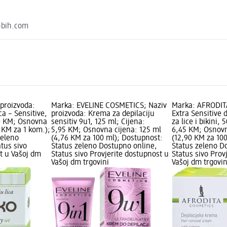
o-bih.com
 proizvoda:
Marka: EVELINE COSMETICS; Naziv
Marka: AFRODITA
ca – Sensitive,
proizvoda: Krema za depilaciju
Extra Sensitive 
30 KM; Osnovna
sensitiv 9u1, 125 ml; Cijena:
za lice i bikini, 
3 KM za 1 kom.);
5,95 KM; Osnovna cijena: 125 ml
6,45 KM; Osnovn
zeleno
(4,76 KM za 100 ml); Dostupnost:
(12,90 KM za 10
tus sivo
Status zeleno Dostupno online,
Status zeleno D
t u Vašoj dm
Status sivo Provjerite dostupnost u
Status sivo Prov
Vašoj dm trgovini
Vašoj dm trgovin