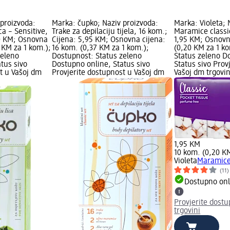
 proizvoda:
Marka: čupko; Naziv proizvoda:
Marka: Violeta; 
ca – Sensitive,
Trake za depilaciju tijela, 16 kom.;
Maramice classic
30 KM; Osnovna
Cijena: 5,95 KM; Osnovna cijena:
1,95 KM; Osnovn
3 KM za 1 kom.);
16 kom. (0,37 KM za 1 kom.);
(0,20 KM za 1 k
zeleno
Dostupnost: Status zeleno
Status zeleno D
tus sivo
Dostupno online, Status sivo
Status sivo Prov
t u Vašoj dm
Provjerite dostupnost u Vašoj dm
Vašoj dm trgovin
1,95 KM
10 kom. (0,20 K
Violeta
Maramice 
(11)
Dostupno onl
Provjerite dost
trgovini