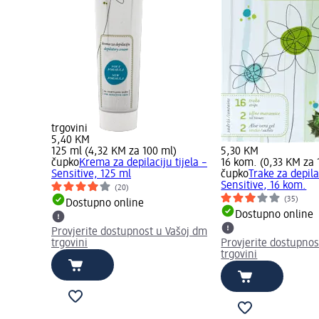
trgovini
5,40 KM
125 ml (4,32 KM za 100 ml)
5,30 KM
čupko
Krema za depilaciju tijela –
16 kom. (0,33 KM za 
Sensitive, 125 ml
čupko
Trake za depila
Sensitive, 16 kom.
(20)
(35)
Dostupno online
Dostupno online
Provjerite dostupnost u Vašoj dm
trgovini
Provjerite dostupnos
trgovini