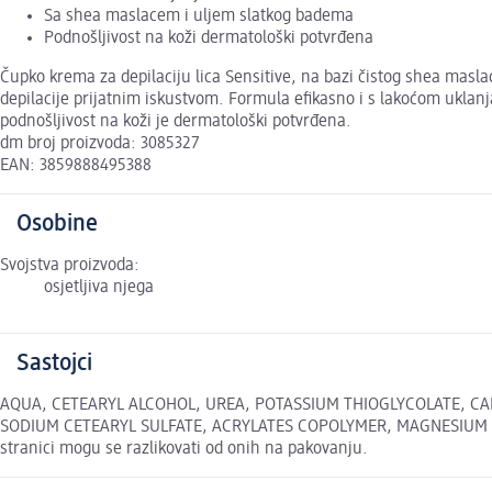
Sa shea maslacem i uljem slatkog badema
Podnošljivost na koži dermatološki potvrđena
Čupko krema za depilaciju lica Sensitive, na bazi čistog shea masla
depilacije prijatnim iskustvom. Formula efikasno i s lakoćom uklanja
podnošljivost na koži je dermatološki potvrđena.
dm broj proizvoda: 3085327
EAN: 3859888495388
Osobine
Svojstva proizvoda:
osjetljiva njega
Sastojci
AQUA, CETEARYL ALCOHOL, UREA, POTASSIUM THIOGLYCOLATE, CA
SODIUM CETEARYL SULFATE, ACRYLATES COPOLYMER, MAGNESIUM AL
stranici mogu se razlikovati od onih na pakovanju.