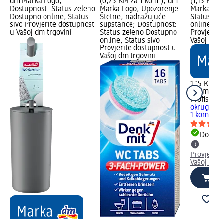
dm Marka Logo;
(0,25 KM za 1 kom.); dm
(1,15 KM
Dostupnost: Status zeleno
Marka Logo; Upozorenje:
Marka Lo
Dostupno online, Status
Štetne, nadražujuće
Status z
sivo Provjerite dostupnost
supstance; Dostupnost:
online, S
u Vašoj dm trgovini
Status zeleno Dostupno
Provjeri
online, Status sivo
Vašoj dm
Provjerite dostupnost u
Vašoj dm trgovini
1,15 KM
1 kom. (
Profissi
okrugla,
1 kom.
Dostu
Provjeri
Vašoj dm