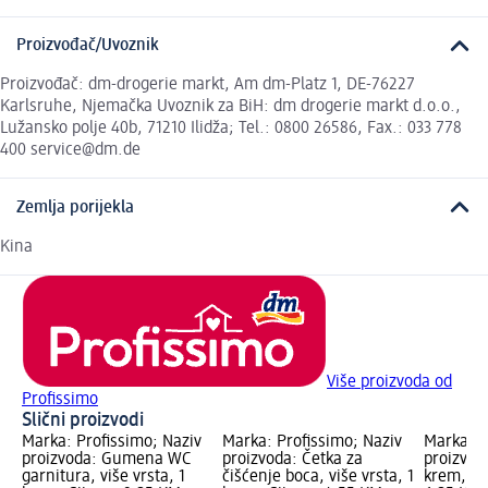
Proizvođač/Uvoznik
Proizvođač: dm-drogerie markt, Am dm-Platz 1, DE-76227
Karlsruhe, Njemačka Uvoznik za BiH: dm drogerie markt d.o.o.,
Lužansko polje 40b, 71210 Ilidža; Tel.: 0800 26586, Fax.: 033 778
400 service@dm.de
Zemlja porijekla
Kina
Više proizvoda od
Profissimo
Slični proizvodi
Marka: Profissimo; Naziv
Marka: Profissimo; Naziv
Marka: P
proizvoda: Gumena WC
proizvoda: Četka za
proizvod
garnitura, više vrsta, 1
čišćenje boca, više vrsta, 1
krem, 1 