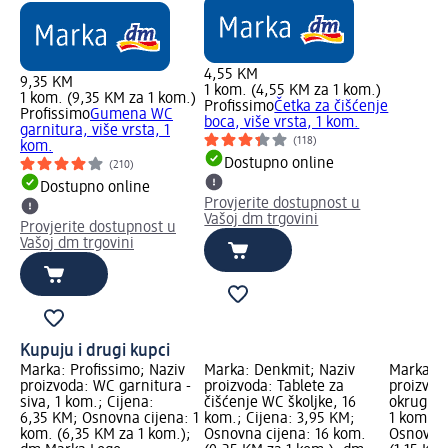
4,55 KM
9,35 KM
1 kom. (4,55 KM za 1 kom.)
1 kom. (9,35 KM za 1 kom.)
Profissimo
Četka za čišćenje
Profissimo
Gumena WC
boca, više vrsta, 1 kom.
garnitura, više vrsta, 1
(118)
kom.
Dostupno online
(210)
Dostupno online
Provjerite dostupnost u
Vašoj dm trgovini
Provjerite dostupnost u
Vašoj dm trgovini
Kupuju i drugi kupci
Marka: Profissimo; Naziv
Marka: Denkmit; Naziv
Marka: P
proizvoda: WC garnitura -
proizvoda: Tablete za
proizvod
siva, 1 kom.; Cijena:
čišćenje WC školjke, 16
okrugla,
6,35 KM; Osnovna cijena: 1
kom.; Cijena: 3,95 KM;
1 kom.; C
kom. (6,35 KM za 1 kom.);
Osnovna cijena: 16 kom.
Osnovna 