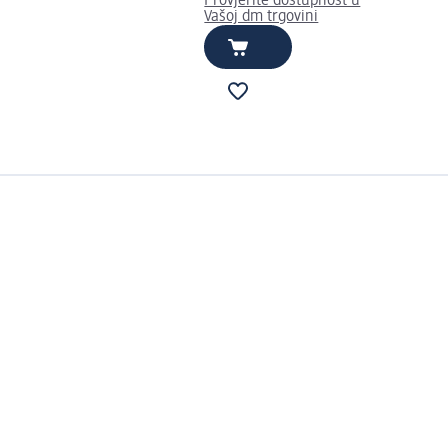
Provjerite dostupnost u
Vašoj dm trgovini