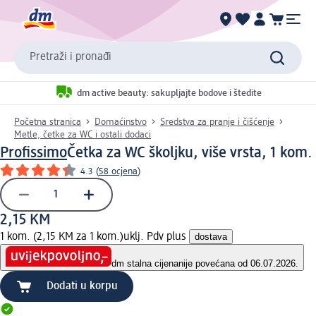
Pretraži i pronađi
dm active beauty: sakupljajte bodove i štedite
Početna stranica
Domaćinstvo
Sredstva za pranje i čišćenje
Metle, četke za WC i ostali dodaci
Profissimo
Četka za WC školjku, više vrsta, 1 kom.
4.3
(
58 ocjena
)
2,15 KM
1 kom. (2,15 KM za 1 kom.)
uklj. Pdv plus
dostava
dm stalna cijena
nije povećana od 06.07.2026.
Dodati u korpu