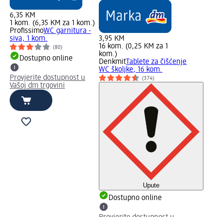
6,35 KM
1 kom. (6,35 KM za 1 kom.)
Profissimo
WC garnitura -
siva, 1 kom.
3,95 KM
16 kom. (0,25 KM za 1
(80)
kom.)
Dostupno online
Denkmit
Tablete za čišćenje
WC školjke, 16 kom.
Provjerite dostupnost u
(374)
Vašoj dm trgovini
Upute
Dostupno online