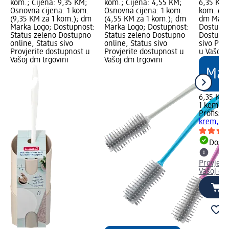
kom.; Cijena: 9,35 KM;
kom.; Cijena: 4,55 KM;
6,35 KM;
Osnovna cijena: 1 kom.
Osnovna cijena: 1 kom.
kom. (6,
(9,35 KM za 1 kom.); dm
(4,55 KM za 1 kom.); dm
dm Mark
Marka Logo; Dostupnost:
Marka Logo; Dostupnost:
Dostupno
Status zeleno Dostupno
Status zeleno Dostupno
Dostupno
online, Status sivo
online, Status sivo
sivo Pro
Provjerite dostupnost u
Provjerite dostupnost u
u Vašoj 
Vašoj dm trgovini
Vašoj dm trgovini
6,35 KM
1 kom. (
Profissi
krem, 1 
Dostu
Provjeri
Vašoj dm