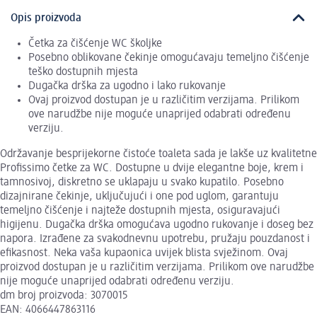
Opis proizvoda
Četka za čišćenje WC školjke
Posebno oblikovane čekinje omogućavaju temeljno čišćenje
teško dostupnih mjesta
Dugačka drška za ugodno i lako rukovanje
Ovaj proizvod dostupan je u različitim verzijama. Prilikom
ove narudžbe nije moguće unaprijed odabrati određenu
verziju.
Održavanje besprijekorne čistoće toaleta sada je lakše uz kvalitetne
Profissimo četke za WC. Dostupne u dvije elegantne boje, krem i
tamnosivoj, diskretno se uklapaju u svako kupatilo. Posebno
dizajnirane čekinje, uključujući i one pod uglom, garantuju
temeljno čišćenje i najteže dostupnih mjesta, osiguravajući
higijenu. Dugačka drška omogućava ugodno rukovanje i doseg bez
napora. Izrađene za svakodnevnu upotrebu, pružaju pouzdanost i
efikasnost. Neka vaša kupaonica uvijek blista svježinom. Ovaj
proizvod dostupan je u različitim verzijama. Prilikom ove narudžbe
nije moguće unaprijed odabrati određenu verziju.
dm broj proizvoda: 3070015
EAN: 4066447863116