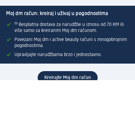
Moj dm račun: kreiraj i uživaj u pogodnostima
⁽¹⁾ Besplatna dostava za narudžbe u iznosu od 70 KM ili
više samo sa kreiranim Moj dm računom.
Povezani Moj dm i active beauty računi s mnogobrojnim
pogodnostima.
Upravljajte narudžbama brzo i jednostavno.
Kreirajte Moj dm račun
Pomoć
Programi i usluge
dm služba za korisnike
Načini i troškovi dostave
Povrat proizvoda
Preduzeće