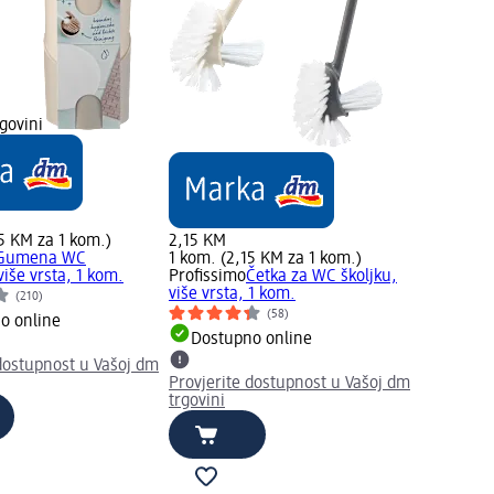
govini
5 KM za 1 kom.)
2,15 KM
Gumena WC
1 kom. (2,15 KM za 1 kom.)
više vrsta, 1 kom.
Profissimo
Četka za WC školjku,
više vrsta, 1 kom.
(210)
(58)
o online
Dostupno online
 dostupnost u Vašoj dm
Provjerite dostupnost u Vašoj dm
trgovini