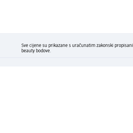
Sve cijene su prikazane s uračunatim zakonski propisa
beauty bodove.
Kako Vam se sviđa stranica
Moj dm račun: kreiraj i uživa
⁽¹⁾ Besplatna dostava za narudžbe u iznosu od 7