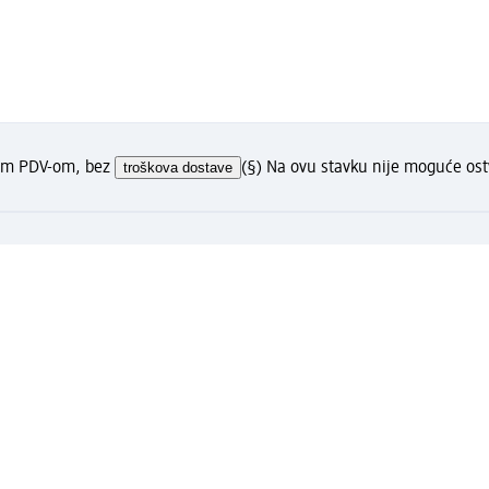
nim PDV-om, bez
troškova dostave
(§) Na ovu stavku nije moguće ost
?
j u pogodnostima
0 KM ili više samo sa kreiranim Moj dm računom.