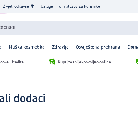
Živjeti održivije 🌳
Usluge
dm služba za korisnike
 pronađi
a
Muška kozmetika
Zdravlje
Osviještena prehrana
Doma
dove i štedite
Kupujte uvijekpovoljno online
ali dodaci