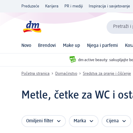
Preduzeće
Karijera
PR i mediji
Inspiracija i savjetovanje
Pretraži i
Novo
Brendovi
Make up
Njega i parfemi
Kos
dm active beauty: sakupljajte bo
Početna stranica
Domaćinstvo
Sredstva za pranje i čišćenje
Metle, četke za WC i ost
Omiljeni filter
Marka
Cijena