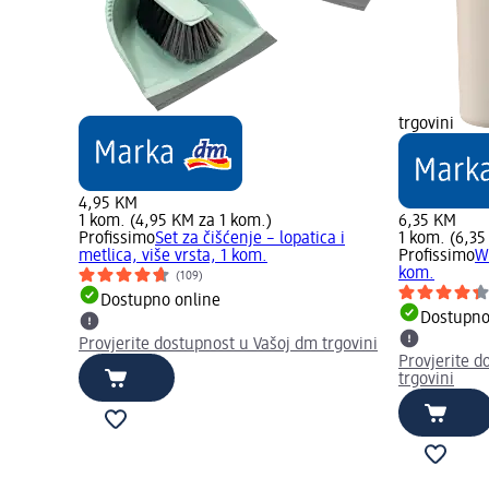
trgovini
4,95 KM
1 kom. (4,95 KM za 1 kom.)
6,35 KM
Profissimo
Set za čišćenje – lopatica i
1 kom. (6,35
metlica, više vrsta, 1 kom.
Profissimo
W
kom.
(109)
Dostupno online
Dostupno
Provjerite dostupnost u Vašoj dm trgovini
Provjerite d
trgovini