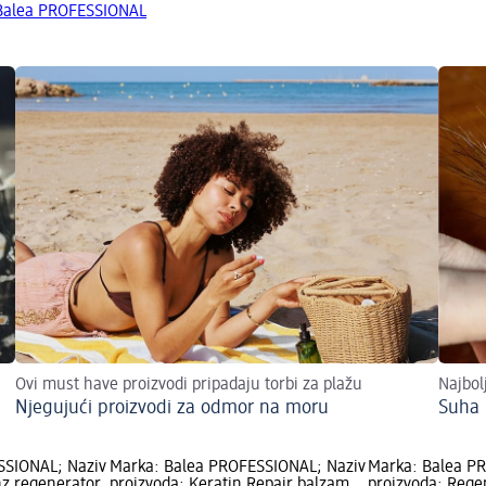
 Balea PROFESSIONAL
Ovi must have proizvodi pripadaju torbi za plažu
Najbolj
Njegujući proizvodi za odmor na moru
Suha 
SSIONAL; Naziv
Marka: Balea PROFESSIONAL; Naziv
Marka: Balea P
nz regenerator
proizvoda: Keratin Repair balzam
proizvoda: Rege