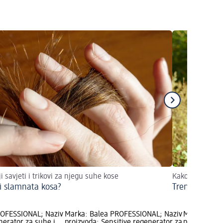
i savjeti i trikovi za njegu suhe kose
Kako učiniti da
i slamnata kosa?
Trendlook Wolfc
ROFESSIONAL; Naziv
Marka: Balea PROFESSIONAL; Naziv
Marka: Schw
nerator za suhe i
proizvoda: Sensitive regenerator za
proizvoda: 