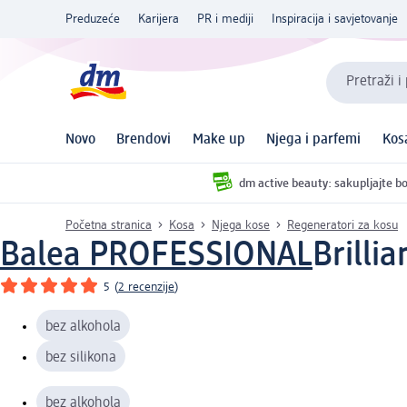
Preduzeće
Karijera
PR i mediji
Inspiracija i savjetovanje
Pretraži i
Novo
Brendovi
Make up
Njega i parfemi
Kos
dm active beauty: sakupljajte bo
Početna stranica
Kosa
Njega kose
Regeneratori za kosu
Balea PROFESSIONAL
Brilli
5
(
2 recenzije
)
bez alkohola
bez silikona
bez alkohola