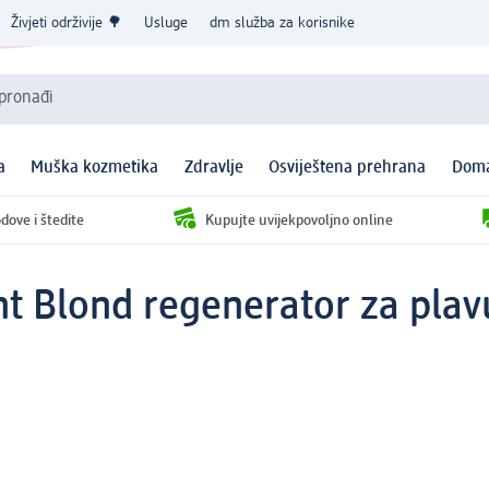
Živjeti održivije 🌳
Usluge
dm služba za korisnike
 pronađi
a
Muška kozmetika
Zdravlje
Osviještena prehrana
Doma
dove i štedite
Kupujte uvijekpovoljno online
ant Blond regenerator za pla