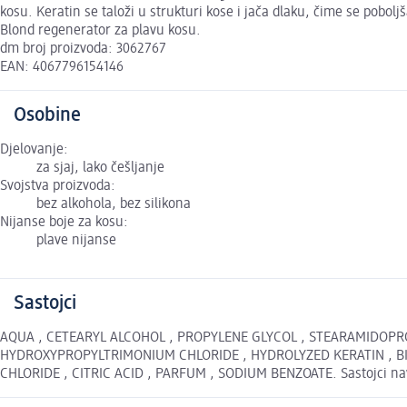
kosu. Keratin se taloži u strukturi kose i jača dlaku, čime se poboljš
Blond regenerator za plavu kosu.
dm broj proizvoda: 3062767
EAN: 4067796154146
Osobine
Djelovanje:
za sjaj, lako češljanje
Svojstva proizvoda:
bez alkohola, bez silikona
Nijanse boje za kosu:
plave nijanse
Sastojci
AQUA , CETEARYL ALCOHOL , PROPYLENE GLYCOL , STEARAMIDOPRO
HYDROXYPROPYLTRIMONIUM CHLORIDE , HYDROLYZED KERATIN , B
CHLORIDE , CITRIC ACID , PARFUM , SODIUM BENZOATE. Sastojci nave