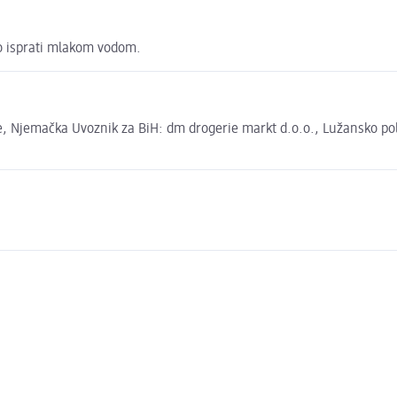
to isprati mlakom vodom.
 Njemačka Uvoznik za BiH: dm drogerie markt d.o.o., Lužansko polje