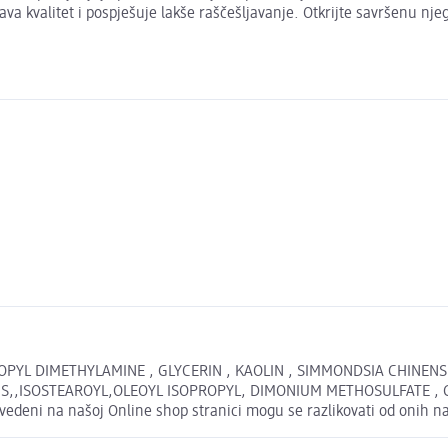
ava kvalitet i pospješuje lakše raščešljavanje. Otkrijte savršenu njegu
PYL DIMETHYLAMINE , GLYCERIN , KAOLIN , SIMMONDSIA CHINENS
IS,,ISOSTEAROYL,OLEOYL ISOPROPYL, DIMONIUM METHOSULFATE 
deni na našoj Online shop stranici mogu se razlikovati od onih n