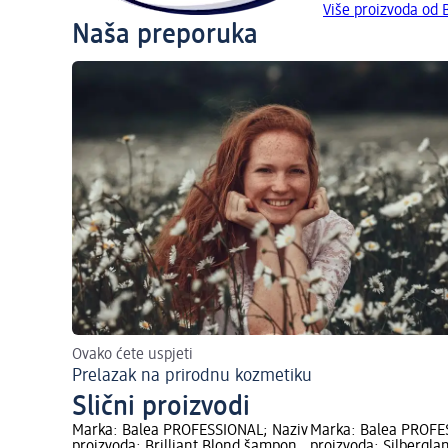
Više proizvoda od
Naša preporuka
Ovako ćete uspjeti
Prelazak na prirodnu kozmetiku
Slični proizvodi
Marka: Balea PROFESSIONAL; Naziv
Marka: Balea PROFE
proizvoda: Brilliant Blond šampon
proizvoda: Silbergla