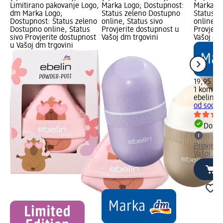
Limitirano pakovanje Logo,
Marka Logo; Dostupnost:
Marka Lo
dm Marka Logo;
Status zeleno Dostupno
Status z
Dostupnost: Status zeleno
online, Status sivo
online, S
Dostupno online, Status
Provjerite dostupnost u
Provjeri
sivo Provjerite dostupnost
Vašoj dm trgovini
Vašoj dm
u Vašoj dm trgovini
19,95 K
1 kom. (
ebelin
Ro
od sodali
Dostu
Provjeri
Vašoj dm