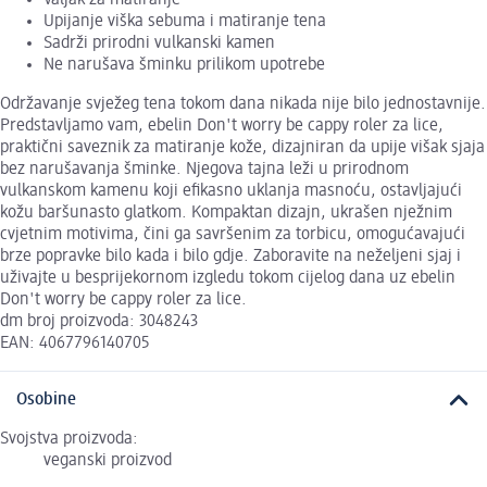
Upijanje viška sebuma i matiranje tena
Sadrži prirodni vulkanski kamen
Ne narušava šminku prilikom upotrebe
Održavanje svježeg tena tokom dana nikada nije bilo jednostavnije.
Predstavljamo vam, ebelin Don't worry be cappy roler za lice,
praktični saveznik za matiranje kože, dizajniran da upije višak sjaja
bez narušavanja šminke. Njegova tajna leži u prirodnom
vulkanskom kamenu koji efikasno uklanja masnoću, ostavljajući
kožu baršunasto glatkom. Kompaktan dizajn, ukrašen nježnim
cvjetnim motivima, čini ga savršenim za torbicu, omogućavajući
brze popravke bilo kada i bilo gdje. Zaboravite na neželjeni sjaj i
uživajte u besprijekornom izgledu tokom cijelog dana uz ebelin
Don't worry be cappy roler za lice.
dm broj proizvoda: 3048243
EAN: 4067796140705
Osobine
Svojstva proizvoda:
veganski proizvod