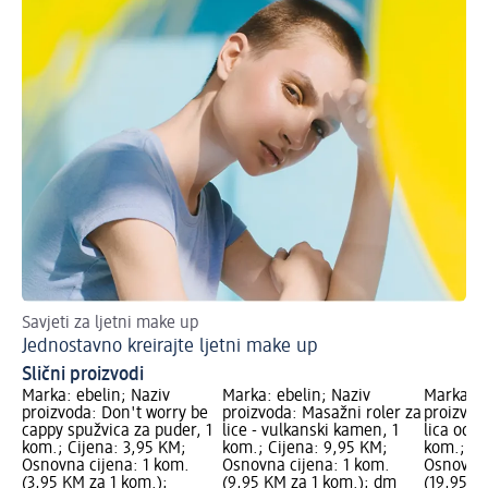
Savjeti za ljetni make up
Jednostavno kreirajte ljetni make up
Slični proizvodi
Marka: ebelin; Naziv
Marka: ebelin; Naziv
Marka: e
proizvoda: Don't worry be
proizvoda: Masažni roler za
proizvod
cappy spužvica za puder, 1
lice - vulkanski kamen, 1
lica od s
kom.; Cijena: 3,95 KM;
kom.; Cijena: 9,95 KM;
kom.; Ci
Osnovna cijena: 1 kom.
Osnovna cijena: 1 kom.
Osnovna 
(3,95 KM za 1 kom.);
(9,95 KM za 1 kom.); dm
(19,95 K