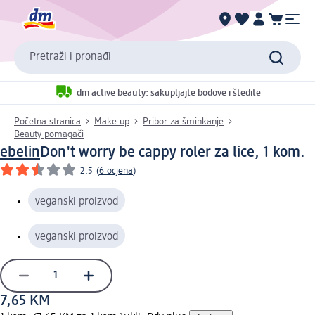
Pretraži i pronađi
dm active beauty: sakupljajte bodove i štedite
Početna stranica
Make up
Pribor za šminkanje
Beauty pomagači
ebelin
Don't worry be cappy roler za lice, 1 kom.
2.5
(
6 ocjena
)
veganski proizvod
veganski proizvod
7,65 KM