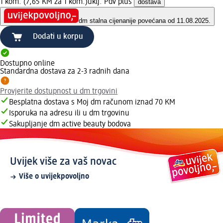
1 kom. (7,65 KM za 1 kom.)
uklj. Pdv plus
dostava
dm stalna cijena
nije povećana od 11.08.2025.
Dodati u korpu
Dostupno online
Standardna dostava za 2-3 radnih dana
Provjerite dostupnost u dm trgovini
Besplatna dostava s Moj dm računom iznad 70 KM
Isporuka na adresu ili u dm trgovinu
Sakupljanje dm active beauty bodova
Uvijek više za vaš novac
Više o uvijekpovoljno