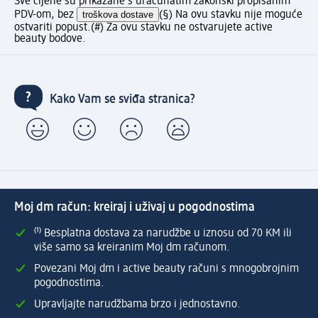
Sve cijene su prikazane s uračunatim zakonski propisanim
PDV-om, bez
troškova dostave
(§) Na ovu stavku nije moguće
ostvariti popust.
(#) Za ovu stavku ne ostvarujete active
beauty bodove.
Kako Vam se sviđa stranica?
Moj dm račun: kreiraj i uživaj u pogodnostima
⁽¹⁾ Besplatna dostava za narudžbe u iznosu od 70 KM ili
više samo sa kreiranim Moj dm računom.
Povezani Moj dm i active beauty računi s mnogobrojnim
pogodnostima.
Upravljajte narudžbama brzo i jednostavno.