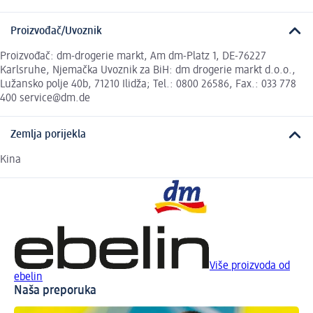
Proizvođač/Uvoznik
Proizvođač: dm-drogerie markt, Am dm-Platz 1, DE-76227
Karlsruhe, Njemačka Uvoznik za BiH: dm drogerie markt d.o.o.,
Lužansko polje 40b, 71210 Ilidža; Tel.: 0800 26586, Fax.: 033 778
400 service@dm.de
Zemlja porijekla
Kina
Više proizvoda od
ebelin
Naša preporuka