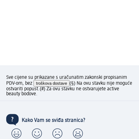
Sve cijene su prikazane s uračunatim zakonski propisanim
PDV-om, bez
troškova dostave
(§) Na ovu stavku nije moguće
ostvariti popust.
(#) Za ovu stavku ne ostvarujete active
beauty bodove.
Kako Vam se sviđa stranica?