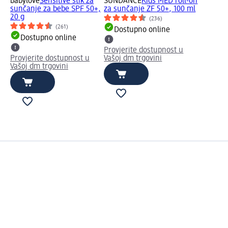
babylove
Sensitive stik za
SUNDANCE
Kids MED roll-on
sunčanje za bebe SPF 50+,
za sunčanje ZF 50+, 100 ml
20 g
(236)
(261)
Dostupno online
Dostupno online
Provjerite dostupnost u
Provjerite dostupnost u
Vašoj dm trgovini
Vašoj dm trgovini