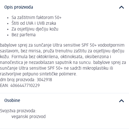
Opis proizvoda
Sa zaštitnim faktorom 50+
Štiti od UVA i UVB zraka
Za osjetljivu dječiju kožu
Bez parfema
babylove sprej za sunčanje Ultra sensitive SPF 50+ vodootpornim
sastavom, bez mirisa, pruža trenutnu zaštitu za osjetljivu dječiju
kožu. Formula bez oktokrilena, oktinoksata, oksibenzona i
nanočestica je nezaobilazan saputnik na suncu. babylove sprej za
sunčanje Ultra sensitive SPF 50+ ne sadrži mikroplastiku ili
rastvorljive potpuno sintetičke polimere.
dm broj proizvoda: 3042918
EAN: 4066447710229
Osobine
Svojstva proizvoda:
veganski proizvod