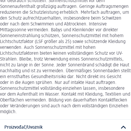
Vor Gebrauch schütteln. Sonnenschutzmittel vor dem
Sonnenaufenthalt großzügig auftragen. Geringe Auftragsmengen
reduzieren die Schutzleistung erheblich. Mehrfach auftragen, um
den Schutz aufrechtzuerhalten, insbesondere beim Schwitzen
oder nach dem Schwimmen und Abtrocknen. Intensive
Mittagssonne vermeiden. Babys und Kleinkinder vor direkter
Sonneneinstrahlung schützen, Sonnenschutzmittel mit hohem
Lichtschutzfaktor (LSF größer als 25) sowie schützende Kleidung
verwenden. Auch Sonnenschutzmittel mit hohen
Lichtschutzfaktoren bieten keinen vollständigen Schutz vor UV-
Strahlen. Bleibe, trotz Verwendung eines Sonnenschutzmittels,
nicht zu lange in der Sonne. Jeder Sonnenbrand schädigt die Haut
nachhaltig und ist zu vermeiden. Übermäßiges Sonnenbaden stellt
ein ernsthaftes Gesundheitsrisiko dar. Nicht direkt ins Gesicht
oder in die Augen sprühen. Nur auf intakte Haut auftragen.
Sonnenschutzmittel vollständig einziehen lassen, insbesondere
vor dem Aufenthalt im Wasser. Kontakt mit Kleidung, Textilien und
Oberflächen vermeiden. Bildung von dauerhaften Kontaktflecken
oder Veränderungen sind auch nach dem vollständigen Einziehen
möglich.
Proizvođač/Uvoznik