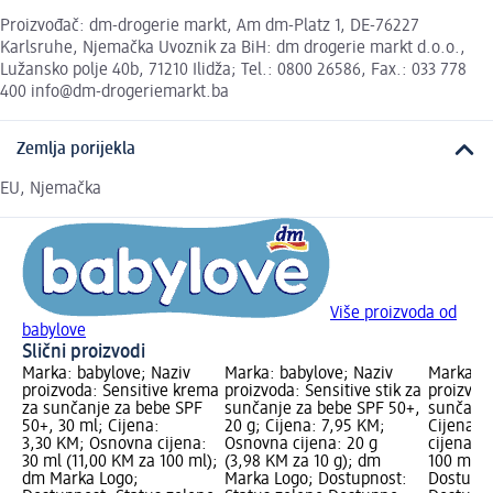
Proizvođač: dm-drogerie markt, Am dm-Platz 1, DE-76227
Karlsruhe, Njemačka Uvoznik za BiH: dm drogerie markt d.o.o.,
Lužansko polje 40b, 71210 Ilidža; Tel.: 0800 26586, Fax.: 033 778
400 info@dm-drogeriemarkt.ba
Zemlja porijekla
EU, Njemačka
Više proizvoda od
babylove
Slični proizvodi
Marka: babylove; Naziv
Marka: babylove; Naziv
Marka: 
proizvoda: Sensitive krema
proizvoda: Sensitive stik za
proizvoda
za sunčanje za bebe SPF
sunčanje za bebe SPF 50+,
sunčanje
50+, 30 ml; Cijena:
20 g; Cijena: 7,95 KM;
Cijena: 
3,30 KM; Osnovna cijena:
Osnovna cijena: 20 g
cijena: 
30 ml (11,00 KM za 100 ml);
(3,98 KM za 10 g); dm
100 ml);
dm Marka Logo;
Marka Logo; Dostupnost:
Dostupno