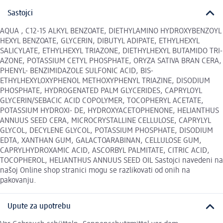
Sastojci
AQUA , C12-15 ALKYL BENZOATE, DIETHYLAMINO HYDROXYBENZOYL
HEXYL BENZOATE, GLYCERIN, DIBUTYL ADIPATE, ETHYLHEXYL
SALICYLATE, ETHYLHEXYL TRIAZONE, DIETHYLHEXYL BUTAMIDO TRI-
AZONE, POTASSIUM CETYL PHOSPHATE, ORYZA SATIVA BRAN CERA,
PHENYL- BENZIMIDAZOLE SULFONIC ACID, BIS-
ETHYLHEXYLOXYPHENOL METHOXYPHENYL TRIAZINE, DISODIUM
PHOSPHATE, HYDROGENATED PALM GLYCERIDES, CAPRYLOYL
GLYCERIN/SEBACIC ACID COPOLYMER, TOCOPHERYL ACETATE,
POTASSIUM HYDROXI- DE, HYDROXYACETOPHENONE, HELIANTHUS
ANNUUS SEED CERA, MICROCRYSTALLINE CELLULOSE, CAPRYLYL
GLYCOL, DECYLENE GLYCOL, POTASSIUM PHOSPHATE, DISODIUM
EDTA, XANTHAN GUM, GALACTOARABINAN, CELLULOSE GUM,
CAPRYLHYDROXAMIC ACID, ASCORBYL PALMITATE, CITRIC ACID,
TOCOPHEROL, HELIANTHUS ANNUUS SEED OIL Sastojci navedeni na
našoj Online shop stranici mogu se razlikovati od onih na
pakovanju.
Upute za upotrebu