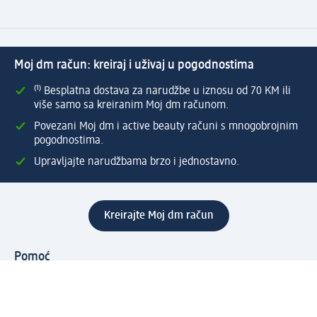
Moj dm račun: kreiraj i uživaj u pogodnostima
⁽¹⁾ Besplatna dostava za narudžbe u iznosu od 70 KM ili
više samo sa kreiranim Moj dm računom.
Povezani Moj dm i active beauty računi s mnogobrojnim
pogodnostima.
Upravljajte narudžbama brzo i jednostavno.
Kreirajte Moj dm račun
Pomoć
Programi i usluge
dm služba za korisnike
Načini i troškovi dostave
Povrat proizvoda