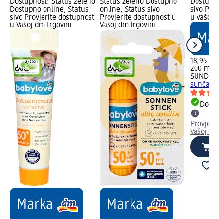
Dostupnost: Status zeleno
Status zeleno Dostupno
Dostupno
Dostupno online, Status
online, Status sivo
sivo Pro
sivo Provjerite dostupnost
Provjerite dostupnost u
u Vašoj 
u Vašoj dm trgovini
Vašoj dm trgovini
18,95 K
200 ml (
SUNDAN
sunčanje
Dostu
Provjeri
Vašoj dm