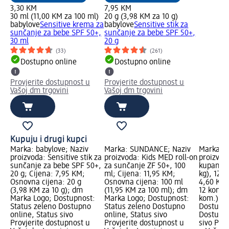
3,30 KM
7,95 KM
30 ml (11,00 KM za 100 ml)
20 g (3,98 KM za 10 g)
babylove
Sensitive krema za
babylove
Sensitive stik za
sunčanje za bebe SPF 50+,
sunčanje za bebe SPF 50+,
30 ml
20 g
(33)
(261)
Dostupno online
Dostupno online
Provjerite dostupnost u
Provjerite dostupnost u
Vašoj dm trgovini
Vašoj dm trgovini
Kupuju i drugi kupci
Marka: babylove; Naziv
Marka: SUNDANCE; Naziv
Marka: b
proizvoda: Sensitive stik za
proizvoda: Kids MED roll-on
proizvod
sunčanje za bebe SPF 50+,
za sunčanje ZF 50+, 100
kupanje, 
20 g; Cijena: 7,95 KM;
ml; Cijena: 11,95 KM;
kg), 12 k
Osnovna cijena: 20 g
Osnovna cijena: 100 ml
4,60 KM;
(3,98 KM za 10 g); dm
(11,95 KM za 100 ml); dm
12 kom. 
Marka Logo; Dostupnost:
Marka Logo; Dostupnost:
kom.); d
Status zeleno Dostupno
Status zeleno Dostupno
Dostupno
online, Status sivo
online, Status sivo
Dostupno
Provjerite dostupnost u
Provjerite dostupnost u
sivo Pro