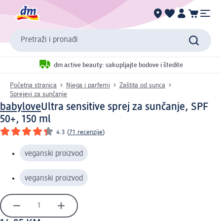
Pretraži i pronađi
dm active beauty: sakupljajte bodove i štedite
Početna stranica
Njega i parfemi
Zaštita od sunca
Sprejevi za sunčanje
babylove
Ultra sensitive sprej za sunčanje, SPF
50+, 150 ml
4.3
(
71 recenzije
)
veganski proizvod
veganski proizvod