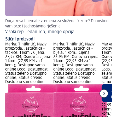
Duga kosa i nemate vremena za složene frizure? Donosimo
Pet
vam brzo i jednostavno rješenje
Tr
Visoki rep: jedan rep, mnogo opcija
Slični proizvodi
Marka: Tintilintić; Naziv
Marka: Tintilintić; Naziv
Marka: Ti
proizvoda: Jastučnica -
proizvoda: Jastučnica -
proizvoda
tačkice, 1 kom.; Cijena:
bijela, 1 kom.; Cijena:
1 kom.; 
27,95 KM; Osnovna cijena:
22,95 KM; Osnovna cijena:
Osnovna 
1 kom. (27,95 KM za 1
1 kom. (22,95 KM za 1
(22,95 K
kom.); Dostupno samo
kom.); Dostupno samo
Dostupn
online Logo; Dostupnost:
online Logo; Dostupnost:
Logo; Do
Status zeleno Dostupno
Status zeleno Dostupno
zeleno D
online, Status crveno
online, Status crveno
Status c
Dostupno samo online
Dostupno samo online
samo on
22,95 K
1 kom. (
kom.)