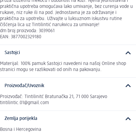
pruža izuzetnu mekoću i udobnost na koži. Njena jednostavna i
praktična upotreba omogućava lako umivanje, bez curenja vode u
rukave, niz ruke ili na pod. Jednostavna je za održavanje i
praktična za upotrebu. Uživajte u luksuznom iskustvu rutine
čišćenja lica uz Tintilintić narukvicu za umivanje!
dm broj proizvoda: 3039061
EAN: 3877002329180
Sastojci
Materijal: 100% pamuk Sastojci navedeni na našoj Online shop
stranici mogu se razlikovati od onih na pakovanju.
Proizvođač/Uvoznik
Proizvođač: Tintilinitć Bratunačka 21, 71 000 Sarajevo
tintilintic.01@gmail.com
Zemlja porijekla
Bosna i Hercegovina