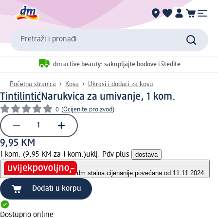
Pretraži i pronađi
dm active beauty: sakupljajte bodove i štedite
Početna stranica
Kosa
Ukrasi i dodaci za kosu
Tintilintić
Narukvica za umivanje, 1 kom.
0
(
Ocijenite proizvod
)
9,95 KM
1 kom. (9,95 KM za 1 kom.)
uklj. Pdv plus
dostava
dm stalna cijena
nije povećana od 11.11.2024.
Dodati u korpu
Dostupno online