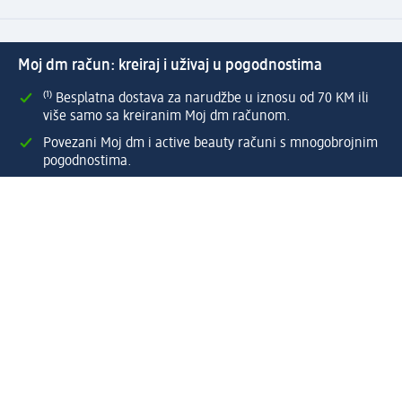
Moj dm račun: kreiraj i uživaj u pogodnostima
⁽¹⁾ Besplatna dostava za narudžbe u iznosu od 70 KM ili
više samo sa kreiranim Moj dm računom.
Povezani Moj dm i active beauty računi s mnogobrojnim
pogodnostima.
Upravljajte narudžbama brzo i jednostavno.
Kreirajte Moj dm račun
Pomoć
Programi i usluge
dm služba za korisnike
Načini i troškovi dostave
Povrat proizvoda