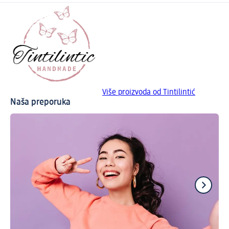
Više proizvoda od Tintilintić
Naša preporuka