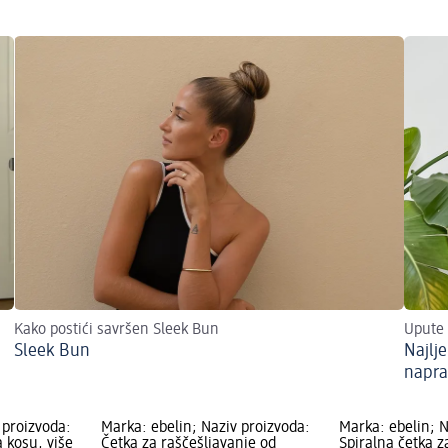
Kako postići savršen Sleek Bun
Upute 
Sleek Bun
Najlj
napra
 proizvoda:
Marka: ebelin; Naziv proizvoda:
Marka: ebelin; N
a kosu, više
Četka za raščešljavanje od
Spiralna četka z