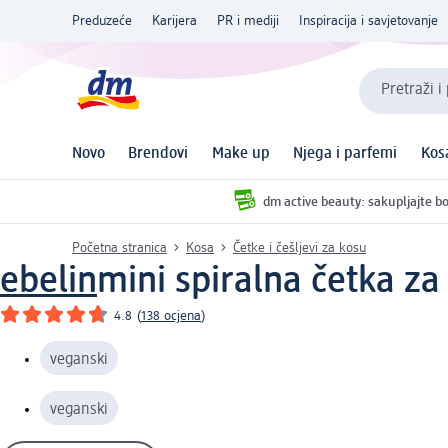
Preduzeće
Karijera
PR i mediji
Inspiracija i savjetovanje
Pretraži i
Novo
Brendovi
Make up
Njega i parfemi
Kos
dm active beauty: sakupljajte bo
Početna stranica
Kosa
Četke i češljevi za kosu
ebelin
mini spiralna četka za
4.8
(
138 ocjena
)
veganski
veganski