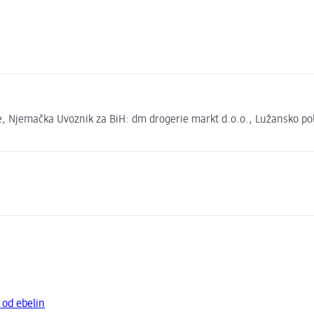
 Njemačka Uvoznik za BiH: dm drogerie markt d.o.o., Lužansko polje
 od ebelin