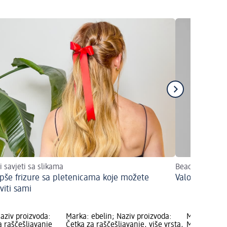
i savjeti sa slikama
Beach Waves p
epše frizure sa pletenicama koje možete
Valovita kos
viti sami
aziv proizvoda:
Marka: ebelin; Naziv proizvoda:
Marka: ebel
a raščešljavanje
Četka za raščešljavanje, više vrsta,
Mini masažna