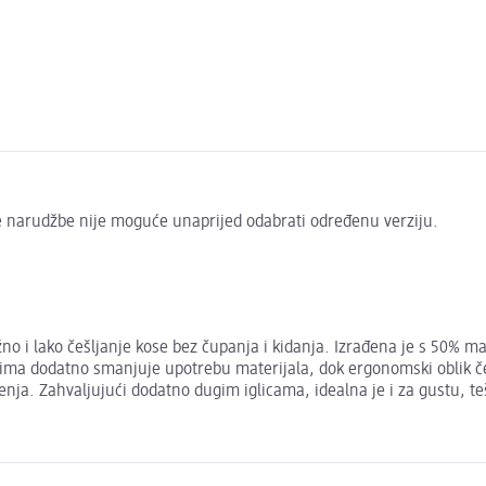
ve narudžbe nije moguće unaprijed odabrati određenu verziju.
žno i lako češljanje kose bez čupanja i kidanja. Izrađena je s 50% m
ezima dodatno smanjuje upotrebu materijala, dok ergonomski oblik če
enja. Zahvaljujući dodatno dugim iglicama, idealna je i za gustu, te