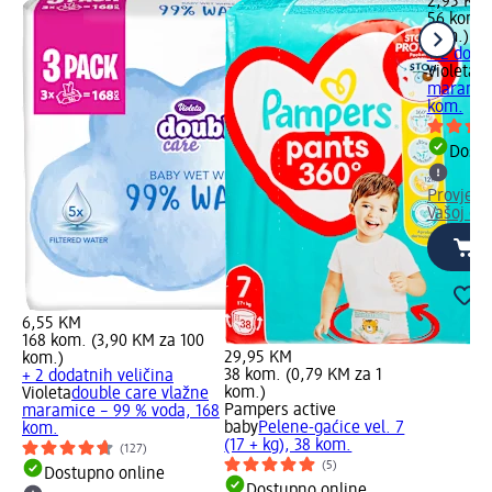
2,95 KM
56 kom. 
kom.)
+ 2 dodat
Violeta
do
maramice
kom.
Dostu
Provjeri
Vašoj dm
6,55 KM
168 kom. (3,90 KM za 100
29,95 KM
kom.)
38 kom. (0,79 KM za 1
+ 2 dodatnih veličina
kom.)
Violeta
double care vlažne
Pampers active
maramice – 99 % voda, 168
baby
Pelene-gaćice vel. 7
kom.
(17 + kg), 38 kom.
(127)
(5)
Dostupno online
Dostupno online