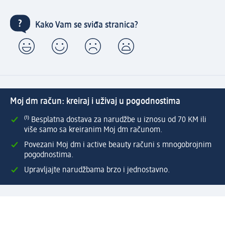
Kako Vam se sviđa stranica?
Moj dm račun: kreiraj i uživaj u pogodnostima
⁽¹⁾ Besplatna dostava za narudžbe u iznosu od 70 KM ili
više samo sa kreiranim Moj dm računom.
Povezani Moj dm i active beauty računi s mnogobrojnim
pogodnostima.
Upravljajte narudžbama brzo i jednostavno.
Kreirajte Moj dm račun