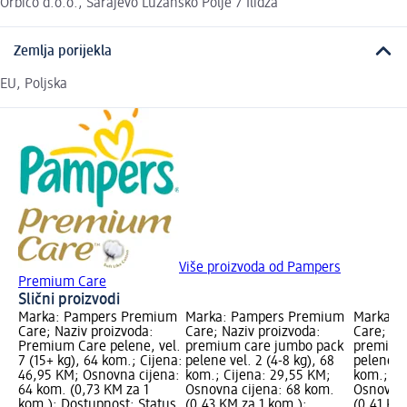
Orbico d.o.o., Sarajevo Lužansko Polje 7 Ilidža
Zemlja porijekla
EU, Poljska
Više proizvoda od Pampers
Premium Care
Slični proizvodi
Marka: Pampers Premium
Marka: Pampers Premium
Marka: 
Care; Naziv proizvoda:
Care; Naziv proizvoda:
Care; Na
Premium Care pelene, vel.
premium care jumbo pack
premium
7 (15+ kg), 64 kom.; Cijena:
pelene vel. 2 (4-8 kg), 68
pelene ve
46,95 KM; Osnovna cijena:
kom.; Cijena: 29,55 KM;
kom.; Ci
64 kom. (0,73 KM za 1
Osnovna cijena: 68 kom.
Osnovna 
kom.); Dostupnost: Status
(0,43 KM za 1 kom.);
(0,41 KM