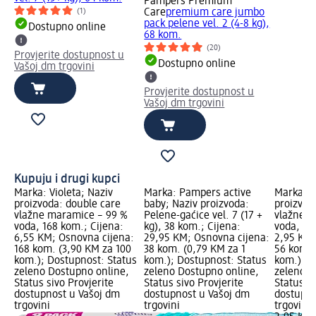
Pampers Premium
Care
premium care jumbo
(1)
pack pelene vel. 2 (4-8 kg),
Dostupno online
68 kom.
(20)
Provjerite dostupnost u
Dostupno online
Vašoj dm trgovini
Provjerite dostupnost u
Vašoj dm trgovini
Kupuju i drugi kupci
Marka: Violeta; Naziv
Marka: Pampers active
Marka: V
proizvoda: double care
baby; Naziv proizvoda:
proizvod
vlažne maramice – 99 %
Pelene-gaćice vel. 7 (17 +
vlažne m
voda, 168 kom.; Cijena:
kg), 38 kom.; Cijena:
voda, 56
6,55 KM; Osnovna cijena:
29,95 KM; Osnovna cijena:
2,95 KM;
168 kom. (3,90 KM za 100
38 kom. (0,79 KM za 1
56 kom. 
kom.); Dostupnost: Status
kom.); Dostupnost: Status
kom.); D
zeleno Dostupno online,
zeleno Dostupno online,
zeleno D
Status sivo Provjerite
Status sivo Provjerite
Status si
dostupnost u Vašoj dm
dostupnost u Vašoj dm
dostupno
trgovini
trgovini
trgovini