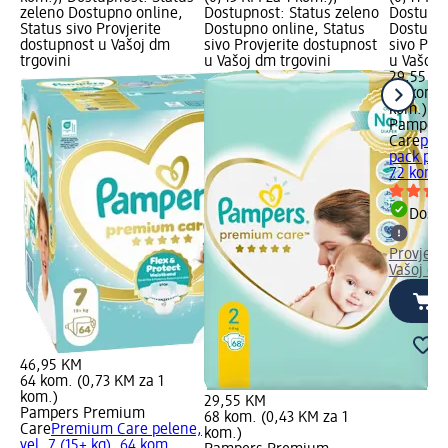
zeleno Dostupno online,
Dostupnost: Status zeleno
Dostupno
Status sivo Provjerite
Dostupno online, Status
Dostupno
dostupnost u Vašoj dm
sivo Provjerite dostupnost
sivo Pro
trgovini
u Vašoj dm trgovini
u Vašoj 
29,55 K
72 kom. 
kom.)
Pampers
Care
pre
pack pele
72 kom.
Dostu
Provjeri
Vašoj dm
46,95 KM
64 kom. (0,73 KM za 1
kom.)
29,55 KM
Pampers Premium
68 kom. (0,43 KM za 1
Care
Premium Care pelene,
kom.)
vel. 7 (15+ kg), 64 kom.