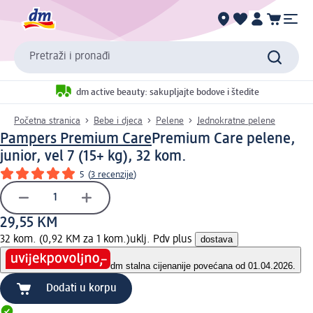
Pretraži i pronađi
dm active beauty: sakupljajte bodove i štedite
Početna stranica
Bebe i djeca
Pelene
Jednokratne pelene
Pampers Premium Care
Premium Care pelene,
junior, vel 7 (15+ kg), 32 kom.
5
(
3 recenzije
)
29,55 KM
32 kom. (0,92 KM za 1 kom.)
uklj. Pdv plus
dostava
dm stalna cijena
nije povećana od 01.04.2026.
Dodati u korpu