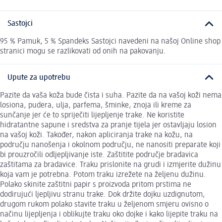
Sastojci
95 % Pamuk, 5 % Spandeks Sastojci navedeni na našoj Online shop
stranici mogu se razlikovati od onih na pakovanju.
Upute za upotrebu
Pazite da vaša koža bude čista i suha. Pazite da na vašoj koži nema
losiona, pudera, ulja, parfema, šminke, znoja ili kreme za
sunčanje jer će to spriječiti lijepljenje trake. Ne koristite
hidratantne sapune i sredstva za pranje tijela jer ostavljaju losion
na vašoj koži. Također, nakon apliciranja trake na kožu, na
području nanošenja i okolnom području, ne nanositi preparate koji
bi prouzročili odljepljivanje iste. Zaštitite područje bradavica
zaštitama za bradavice. Traku prislonite na grudi i izmjerite dužinu
koja vam je potrebna. Potom traku izrežete na željenu dužinu.
Polako skinite zaštitni papir s proizvoda pritom prstima ne
dodirujući ljepljivu stranu trake. Dok držite dojku uzdignutom,
drugom rukom polako stavite traku u željenom smjeru ovisno o
načinu lijepljenja i oblikujte traku oko dojke i kako lijepite traku na