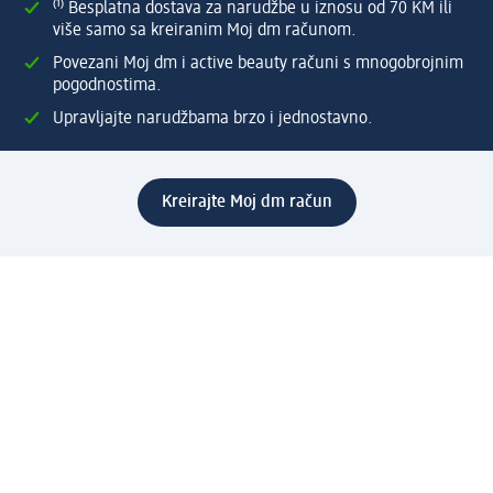
⁽¹⁾ Besplatna dostava za narudžbe u iznosu od 70 KM ili
više samo sa kreiranim Moj dm računom.
Povezani Moj dm i active beauty računi s mnogobrojnim
pogodnostima.
Upravljajte narudžbama brzo i jednostavno.
Kreirajte Moj dm račun
Pomoć
Programi i usluge
dm služba za korisnike
Načini i troškovi dostave
Povrat proizvoda
Preduzeće
O nama
Odgovornost
Karijera
PR i mediji
Svijet proizvoda