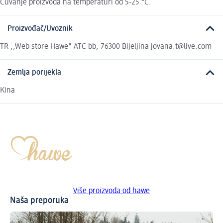
Čuvanje proizvoda na temperaturi od 5-25 °C.
Proizvođač/Uvoznik
TR ,,Web store Hawe" ATC bb, 76300 Bijeljina jovana.t@live.com
Zemlja porijekla
Kina
Više proizvoda od hawe
Naša preporuka