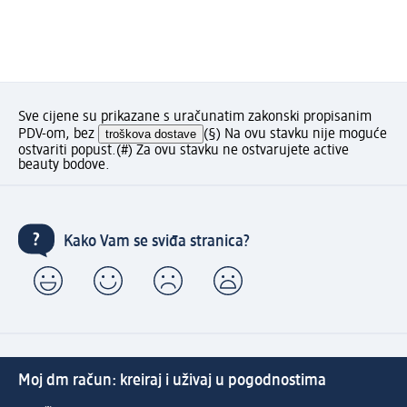
Sve cijene su prikazane s uračunatim zakonski propisanim
PDV-om, bez
troškova dostave
(§) Na ovu stavku nije moguće
ostvariti popust.
(#) Za ovu stavku ne ostvarujete active
beauty bodove.
Kako Vam se sviđa stranica?
Moj dm račun: kreiraj i uživaj u pogodnostima