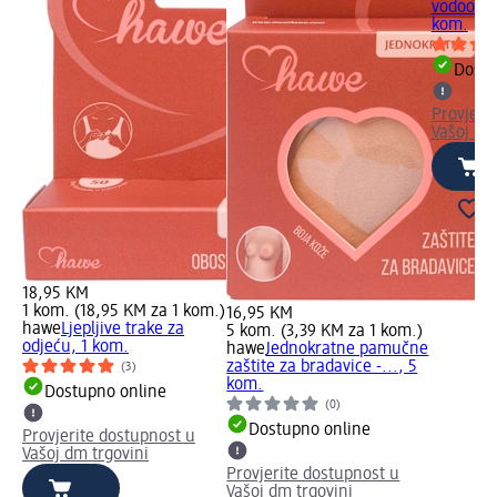
vodootpor
kom.
Dostu
Provjeri
Vašoj dm
18,95 KM
1 kom. (18,95 KM za 1 kom.)
16,95 KM
hawe
Ljepljive trake za
5 kom. (3,39 KM za 1 kom.)
odjeću, 1 kom.
hawe
Jednokratne pamučne
zaštite za bradavice -..., 5
(3)
kom.
Dostupno online
(0)
Dostupno online
Provjerite dostupnost u
Vašoj dm trgovini
Provjerite dostupnost u
Vašoj dm trgovini