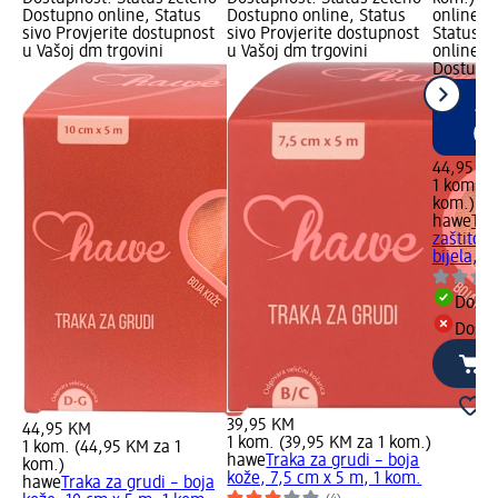
Dostupno online, Status
Dostupno online, Status
online L
sivo Provjerite dostupnost
sivo Provjerite dostupnost
Status z
u Vašoj dm trgovini
u Vašoj dm trgovini
online, 
Dostupn
44,95 K
1 kom. (
kom.)
hawe
Tra
zaštitom
bijela, 1
Dostu
Dostu
39,95 KM
44,95 KM
1 kom. (39,95 KM za 1 kom.)
1 kom. (44,95 KM za 1
hawe
Traka za grudi – boja
kom.)
kože, 7,5 cm x 5 m, 1 kom.
hawe
Traka za grudi – boja