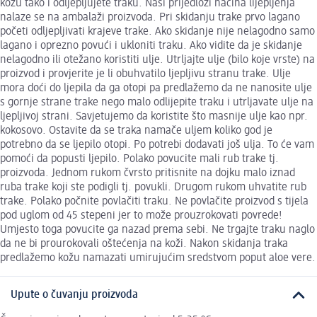
kožu tako i odljepljujete traku. Naši prijedlozi načina lijepljenja
nalaze se na ambalaži proizvoda. Pri skidanju trake prvo lagano
početi odljepljivati krajeve trake. Ako skidanje nije nelagodno samo
lagano i oprezno povući i ukloniti traku. Ako vidite da je skidanje
nelagodno ili otežano koristiti ulje. Utrljajte ulje (bilo koje vrste) na
proizvod i provjerite je li obuhvatilo ljepljivu stranu trake. Ulje
mora doći do ljepila da ga otopi pa predlažemo da ne nanosite ulje
s gornje strane trake nego malo odlijepite traku i utrljavate ulje na
ljepljivoj strani. Savjetujemo da koristite što masnije ulje kao npr.
kokosovo. Ostavite da se traka namače uljem koliko god je
potrebno da se ljepilo otopi. Po potrebi dodavati još ulja. To će vam
pomoći da popusti ljepilo. Polako povucite mali rub trake tj.
proizvoda. Jednom rukom čvrsto pritisnite na dojku malo iznad
ruba trake koji ste podigli tj. povukli. Drugom rukom uhvatite rub
trake. Polako počnite povlačiti traku. Ne povlačite proizvod s tijela
pod uglom od 45 stepeni jer to može prouzrokovati povrede!
Umjesto toga povucite ga nazad prema sebi. Ne trgajte traku naglo
da ne bi prourokovali oštećenja na koži. Nakon skidanja traka
predlažemo kožu namazati umirujućim sredstvom poput aloe vere.
Upute o čuvanju proizvoda