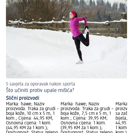
5 savjeta za oporavak nakon sporta
Što učiniti protiv upale mišića?
Slični proizvodi
Marka: hawe; Naziv
Marka: hawe; Naziv
Marka: h
proizvoda: Traka za grudi –
proizvoda: Traka za grudi –
proizvod
boja kože, 10 cm x 5 m, 1
boja kože, 7,5 cm x 5 m, 1
sa zašti
kom.; Cijena: 44,95 KM;
kom.; Cijena: 39,95 KM;
bijela, 1
Osnovna cijena: 1 kom.
Osnovna cijena: 1 kom.
44,95 KM
(44,95 KM za 1 kom.);
(39,95 KM za 1 kom.);
1 kom. (
Dostupnost: Status zeleno
Dostupnost: Status zeleno
kom.); 