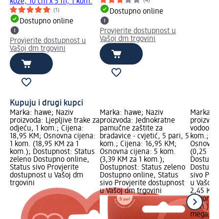
kože, 10 cm x 5 m, 1 kom.
(4)
(1)
Dostupno online
Dostupno online
Provjerite dostupnost u
Vašoj dm trgovini
Provjerite dostupnost u
Vašoj dm trgovini
Kupuju i drugi kupci
Marka: hawe; Naziv
Marka: hawe; Naziv
Marka: m
proizvoda: Ljepljive trake za
proizvoda: Jednokratne
proizvod
odjeću, 1 kom.; Cijena:
pamučne zaštite za
vodootpor
18,95 KM; Osnovna cijena:
bradavice - cvjetić, 5 pari, 5
kom.; Ci
1 kom. (18,95 KM za 1
kom.; Cijena: 16,95 KM;
Osnovna 
kom.); Dostupnost: Status
Osnovna cijena: 5 kom.
(0,25 KM
zeleno Dostupno online,
(3,39 KM za 1 kom.);
Dostupno
Status sivo Provjerite
Dostupnost: Status zeleno
Dostupno
dostupnost u Vašoj dm
Dostupno online, Status
sivo Pro
trgovini
sivo Provjerite dostupnost
u Vašoj 
u Vašoj dm trgovini
2,45 KM
10 kom. 
kom.)
megapla