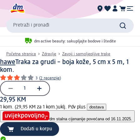
Pretraži i pronađi
dm active beauty: sakupljajte bodove i štedite
Početna stranica
Zdravlje
Zavoji i samoljepljive trake
hawe
Traka za grudi – boja kože, 5 cm x 5 m, 1
kom.
3
(
2 recenzije
)
29,95 KM
1 kom. (29,95 KM za 1 kom.)
uklj. Pdv plus
dostava
dm stalna cijena
nije povećana od 16.11.2025.
Dodati u korpu