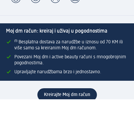
Moj dm račun: kreiraj i uživaj u pogodnostima
⁽¹⁾ Besplatna dostava za narudžbe u iznosu od 70 KM ili
više samo sa kreiranim Moj dm računom.
Povezani Moj dm i active beauty računi s mnogobrojnim
pogodnostima.
Upravljajte narudžbama brzo i jednostavno.
Kreirajte Moj dm račun
Pomoć
Programi i usluge
dm služba za korisnike