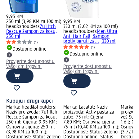
9,95 KM
250 ml (3,98 KM za 100 ml)
9,95 KM
head&shoulders
7u1 Itch
330 ml (3,02 KM za 100 ml)
Rescue šampon za kosu,
head&shoulders
Men Ultra
250 ml
Anti Hair Fall, šampon
protiv peruti za..., 330 ml
(1)
(1)
Dostupno online
Dostupno online
Provjerite dostupnost u
Vašoj dm trgovini
Provjerite dostupnost u
Vašoj dm trgovini
Kupuju i drugi kupci
Marka: head&shoulders;
Marka: Lacalut; Naziv
Marka: D
Naziv proizvoda: 7u1 Itch
proizvoda: Activ pasta za
proizvod
Rescue šampon za kosu,
zube, 75 ml; Cijena:
veš Soft 
250 ml; Cijena: 9,95 KM;
7,80 KM; Osnovna cijena:
1,6 l; Ci
Osnovna cijena: 250 ml
75 ml (10,40 KM za 100 ml);
Osnovna c
(3,98 KM za 100 ml);
Dostupnost: Status zeleno
(3,72 KM 
Dostupnost: Status zeleno
Dostupno online, Status
Dostupno