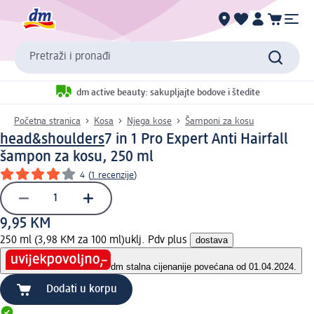
Pretraži i pronađi
dm active beauty: sakupljajte bodove i štedite
Početna stranica
Kosa
Njega kose
Šamponi za kosu
head&shoulders
7 in 1 Pro Expert Anti Hairfall
šampon za kosu, 250 ml
4
(
1 recenzije
)
9,95 KM
250 ml (3,98 KM za 100 ml)
uklj. Pdv plus
dostava
dm stalna cijena
nije povećana od 01.04.2024.
Dodati u korpu