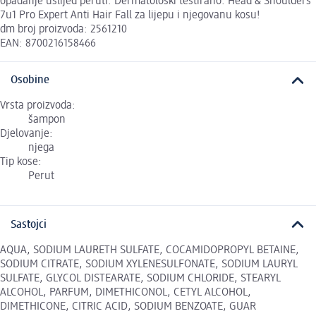
opadanje uslijed peruti. Dermatološki testirano. Head & Shoulders
7u1 Pro Expert Anti Hair Fall za lijepu i njegovanu kosu!
dm broj proizvoda: 2561210
EAN: 8700216158466
Osobine
Vrsta proizvoda:
šampon
Djelovanje:
njega
Tip kose:
Perut
Sastojci
AQUA, SODIUM LAURETH SULFATE, COCAMIDOPROPYL BETAINE,
SODIUM CITRATE, SODIUM XYLENESULFONATE, SODIUM LAURYL
SULFATE, GLYCOL DISTEARATE, SODIUM CHLORIDE, STEARYL
ALCOHOL, PARFUM, DIMETHICONOL, CETYL ALCOHOL,
DIMETHICONE, CITRIC ACID, SODIUM BENZOATE, GUAR