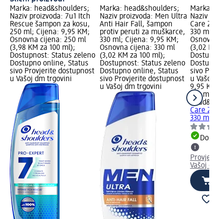
Marka: head&shoulders;
Marka: head&shoulders;
Marka: h
Naziv proizvoda: 7u1 Itch
Naziv proizvoda: Men Ultra
Naziv pro
Rescue šampon za kosu,
Anti Hair Fall, šampon
Care 2u1
250 ml; Cijena: 9,95 KM;
protiv peruti za muškarce,
330 ml; 
Osnovna cijena: 250 ml
330 ml; Cijena: 9,95 KM;
Osnovna 
(3,98 KM za 100 ml);
Osnovna cijena: 330 ml
(3,02 KM
Dostupnost: Status zeleno
(3,02 KM za 100 ml);
Dostupno
Dostupno online, Status
Dostupnost: Status zeleno
Dostupno
sivo Provjerite dostupnost
Dostupno online, Status
sivo Pro
u Vašoj dm trgovini
sivo Provjerite dostupnost
u Vašoj 
u Vašoj dm trgovini
9,95 KM
330 ml (
head&sh
Care 2u1
330 ml
Dostu
Provjeri
Vašoj dm