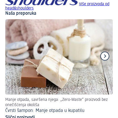
Više proizvoda od
head&shoulders
Naša preporuka
Manje otpada, savršena njega: „Zero-Waste“ proizvodi bez
Ot
onečišćenja okoliša
Rj
Čvrsti šampon: Manje otpada u kupatilu
Slični proizvodi