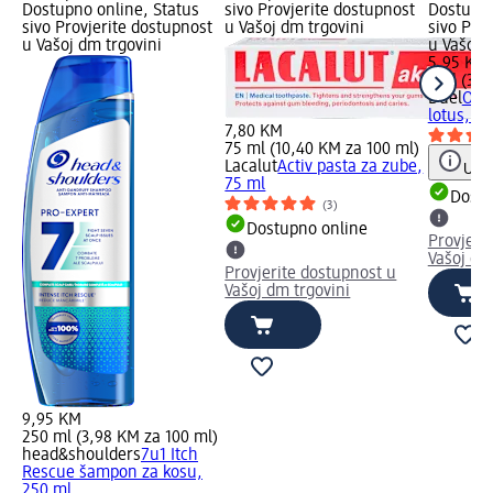
Dostupno online, Status
sivo Provjerite dostupnost
Dostupno
sivo Provjerite dostupnost
u Vašoj dm trgovini
sivo Pro
u Vašoj dm trgovini
u Vašoj 
5,95 KM
1,6 l (3,7
Duel
Omek
lotus, 64
7,80 KM
75 ml (10,40 KM za 100 ml)
Lacalut
Activ pasta za zube,
Uput
75 ml
Dostu
(3)
Dostupno online
Provjeri
Vašoj dm
Provjerite dostupnost u
Vašoj dm trgovini
9,95 KM
250 ml (3,98 KM za 100 ml)
head&shoulders
7u1 Itch
Rescue šampon za kosu,
250 ml