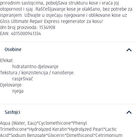
prirodnim sastojcima, poboljšava strukturu kose i vraća joj
otopornost i sjaj. Raščešljavanje kose je olakšano, bez potrebe za
ispiranjem. Uživajte u osjećaju njegovane i oblikovane kose uz
Gliss Ultimate Repair Express regenerator za kosu!
dm broj proizvoda: 1534908
EAN: 4015000941334
Osobine
Efekat:
hidratantno djelovanje
Tekstura / konzistencija / nanošenje:
raspršivač
Djelovanje:
njega
Sastojci
Aqua (Water, Eau)*Cyclomethicone*Phenyl
Trimethicone*Hydrolyzed Keratin*Hydrolyzed Pearl*Lactic
Acid*Sodium Benzoate*Glycerin*Dimethiconol*Cetrimonium