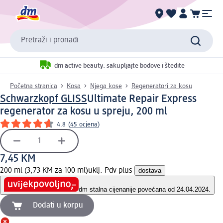
Pretraži i pronađi
dm active beauty: sakupljajte bodove i štedite
Početna stranica
Kosa
Njega kose
Regeneratori za kosu
Schwarzkopf GLISS
Ultimate Repair Express
regenerator za kosu u spreju, 200 ml
4.8
(
45 ocjena
)
7,45 KM
200 ml (3,73 KM za 100 ml)
uklj. Pdv plus
dostava
dm stalna cijena
nije povećana od 24.04.2024.
Dodati u korpu