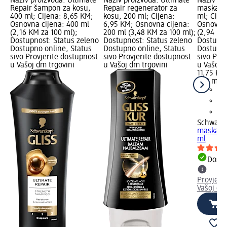
Naziv proizvoda: Ultimate
Naziv proizvoda: Ultimate
Naziv pr
Repair šampon za kosu,
Repair regenerator za
maska za
400 ml; Cijena: 8,65 KM;
kosu, 200 ml; Cijena:
ml; Cije
Osnovna cijena: 400 ml
6,95 KM; Osnovna cijena:
Osnovna 
(2,16 KM za 100 ml);
200 ml (3,48 KM za 100 ml);
(2,94 KM
Dostupnost: Status zeleno
Dostupnost: Status zeleno
Dostupno
Dostupno online, Status
Dostupno online, Status
Dostupno
sivo Provjerite dostupnost
sivo Provjerite dostupnost
sivo Pro
u Vašoj dm trgovini
u Vašoj dm trgovini
u Vašoj 
11,75 KM
400 ml (
Schwarzk
maska za
ml
Dostu
Provjeri
Vašoj dm