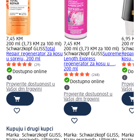
7,45 KM
6,95 KM
200 ml (3,73 KM za 100 ml)
7,45 KM
200 ml (
Schwarzkopf GLISS
Total
200 ml (3,73 KM za 100 ml)
Schwarzk
Repair regenerator za kosu
Schwarzkopf GLISS
Supreme
Repair r
u spreju, 200 ml
Length Express
kosu, 20
regenerator za kosu u...,
(29)
200 ml
Dostupno online
Dostu
(268)
Dostupno online
Provjerite dostupnost u
Provjeri
Vašoj dm trgovini
Vašoj dm
Provjerite dostupnost u
Vašoj dm trgovini
Kupuju i drugi kupci
Marka: Schwarzkopf GLISS;
Marka: Schwarzkopf GLISS;
Marka: S