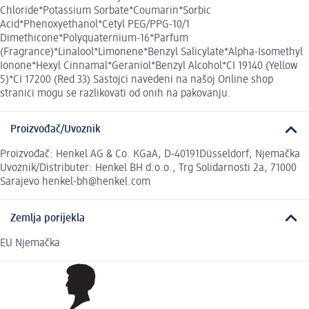
Chloride*Potassium Sorbate*Coumarin*Sorbic
Acid*Phenoxyethanol*Cetyl PEG/PPG-10/1
Dimethicone*Polyquaternium-16*Parfum
(Fragrance)*Linalool*Limonene*Benzyl Salicylate*Alpha-Isomethyl
Ionone*Hexyl Cinnamal*Geraniol*Benzyl Alcohol*CI 19140 (Yellow
5)*CI 17200 (Red 33) Sastojci navedeni na našoj Online shop
stranici mogu se razlikovati od onih na pakovanju.
Proizvođač/Uvoznik
Proizvođač: Henkel AG & Co. KGaA, D-40191Düsseldorf, Njemačka
Uvoznik/Distributer: Henkel BH d.o.o., Trg Solidarnosti 2a, 71000
Sarajevo henkel-bh@henkel.com
Zemlja porijekla
EU Njemačka