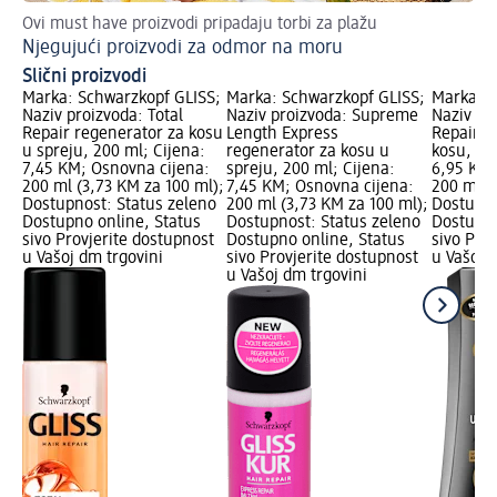
Ovi must have proizvodi pripadaju torbi za plažu
Ov
Njegujući proizvodi za odmor na moru
Pr
Slični proizvodi
Marka: Schwarzkopf GLISS;
Marka: Schwarzkopf GLISS;
Marka: S
Naziv proizvoda: Total
Naziv proizvoda: Supreme
Naziv pr
Repair regenerator za kosu
Length Express
Repair r
u spreju, 200 ml; Cijena:
regenerator za kosu u
kosu, 20
7,45 KM; Osnovna cijena:
spreju, 200 ml; Cijena:
6,95 KM;
200 ml (3,73 KM za 100 ml);
7,45 KM; Osnovna cijena:
200 ml (
Dostupnost: Status zeleno
200 ml (3,73 KM za 100 ml);
Dostupno
Dostupno online, Status
Dostupnost: Status zeleno
Dostupno
sivo Provjerite dostupnost
Dostupno online, Status
sivo Pro
u Vašoj dm trgovini
sivo Provjerite dostupnost
u Vašoj 
u Vašoj dm trgovini