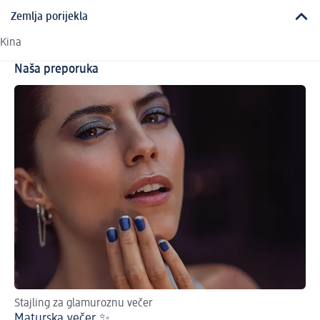
Zemlja porijekla
Kina
Naša preporuka
Stajling za glamuroznu večer
Maturska večer ✨