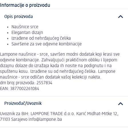
Informacije o proizvodu
Opis proizvoda
Naušnice srce
Elegantan dizajn
Izrađene od nehrđajućeg čelika
Savršene za sve odjevne kombinacije
Lampone naušnice - srce, savršen modni dodatak koji krasi sve
odjevne kombinacije. Zahvaljujući praktičnom obliku i lijepom
dizajnu dolaze do izražaja kada ih nosite na podignutu i na
spuštenu kosu. Izrađene su od nehrđajućeg čelika. Lampone
naušnice - srce odličan dodatak vašoj kolekciji nakita.
dm broj proizvoda: 2557834
EAN: 3877002261084
Proizvođač/Uvoznik
Uvoznik za BiH: LAMPONE TRADE d.o.o. Karić Midhat-Mitke 12,
71103 Sarajevo info@lampone.ba