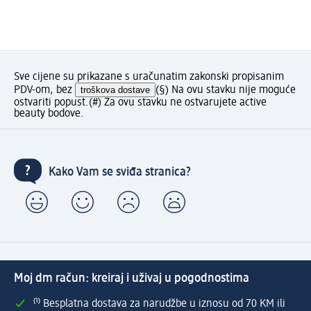
Sve cijene su prikazane s uračunatim zakonski propisanim
PDV-om, bez
troškova dostave
(§) Na ovu stavku nije moguće
ostvariti popust.
(#) Za ovu stavku ne ostvarujete active
beauty bodove.
Kako Vam se sviđa stranica?
Moj dm račun: kreiraj i uživaj u pogodnostima
⁽¹⁾ Besplatna dostava za narudžbe u iznosu od 70 KM ili