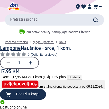
Pretraži i pronađi
dm active beauty: sakupljajte bodove i štedite
Početna stranica
Njega i parfemi
Nakit
Lampone
Naušnice - srce, 1 kom.
0
(
Ocijenite proizvod
)
17,95 KM
1 kom. (17,95 KM za 1 kom.)
uklj. Pdv plus
dostava
dm stalna cijena
nije povećana od 06.11.2024.
Dodati u korpu
Dostupno online