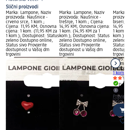
Slični proizvodi
Marka: Lampone; Naziv
Marka: Lampone; Naziv
Marka: 
proizvoda: Naušnice -
proizvoda: Naušnice -
proizvod
crveno srce, 1 kom.;
trešnje, 1 kom.; Cijena:
biseri, 1
Cijena: 11,95 KM; Osnovna
14,95 KM; Osnovna cijena:
14,95 KM
cijena: 1 kom. (11,95 KM za
1 kom. (14,95 KM za 1
1 kom. (
1 kom.); Dostupnost: Status
kom.); Dostupnost: Status
kom.); D
zeleno Dostupno online,
zeleno Dostupno online,
zeleno D
Status sivo Provjerite
Status sivo Provjerite
Status si
dostupnost u Vašoj dm
dostupnost u Vašoj dm
dostupno
trgovini
trgovini
trgovini
14,95 K
1 kom. (
Lampon
1 kom.
Dostu
Provjeri
Vašoj dm