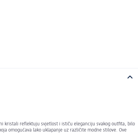
istali reflektuju svjetlost i ističu eleganciju svakog outfita, bilo
boja omogućava lako uklapanje uz različite modne stilove. Ove