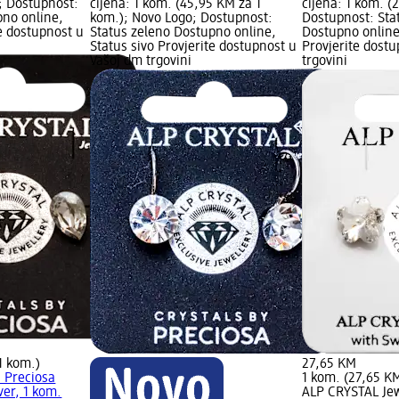
; Dostupnost:
cijena: 1 kom. (45,95 KM za 1
cijena: 1 kom. (
pno online,
kom.); Novo Logo; Dostupnost:
Dostupnost: Sta
te dostupnost u
Status zeleno Dostupno online,
Dostupno online
Status sivo Provjerite dostupnost u
Provjerite dost
Vašoj dm trgovini
trgovini
1 kom.)
27,65 KM
 Preciosa
1 kom. (27,65 K
lver, 1 kom.
ALP CRYSTAL Jew