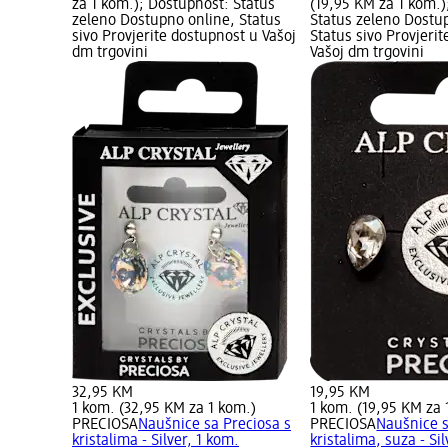
za 1 kom.); Dostupnost: Status
(19,95 KM za 1 kom.)
zeleno Dostupno online, Status
Status zeleno Dostu
sivo Provjerite dostupnost u Vašoj
Status sivo Provjeri
dm trgovini
Vašoj dm trgovini
32,95 KM
19,95 KM
1 kom. (32,95 KM za 1 kom.)
1 kom. (19,95 KM za 
PRECIOSA
Naušnice sa Preciosa s
PRECIOSA
Naušnice s
kristalima - Silver, 1 kom.
kristalima, suza - Si