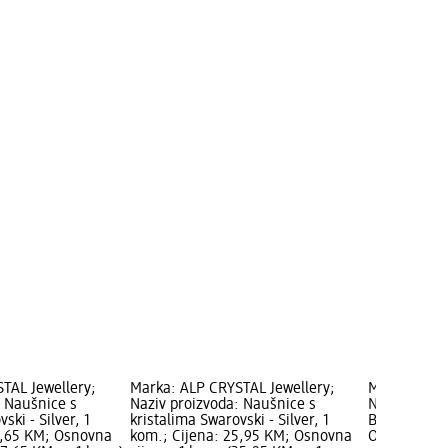
TAL Jewellery;
Marka: ALP CRYSTAL Jewellery;
Marka: PREC
: Naušnice s
Naziv proizvoda: Naušnice s
Naušnice s k
ski - Silver, 1
kristalima Swarovski - Silver, 1
Brown, 1 ko
7,65 KM; Osnovna
kom.; Cijena: 25,95 KM; Osnovna
Osnovna cij