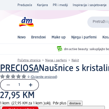
Preduzeće
Karijera
PR i mediji
Inspiracija i savjetovanje
Pretraži i
Novo
Brendovi
Make up
Njega i parfemi
Kos
dm active beauty: sakupljajte bo
Početna stranica
Njega i parfemi
Nakit
PRECIOSA
Naušnice s kristal
0
(
Ocijenite proizvod
)
27,95 KM
1 kom. (27,95 KM za 1 kom.)
uklj. Pdv plus
dostava