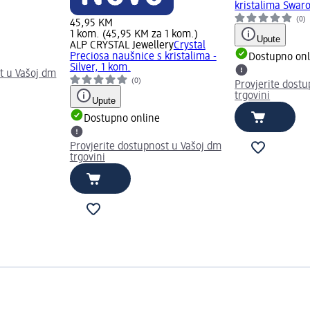
kristalima Swarov
(0)
45,95 KM
1 kom. (45,95 KM za 1 kom.)
Upute
ALP CRYSTAL Jewellery
Crystal
Preciosa naušnice s kristalima -
Dostupno onl
Silver, 1 kom.
t u Vašoj dm
(0)
Provjerite dost
trgovini
Upute
Dostupno online
Provjerite dostupnost u Vašoj dm
trgovini