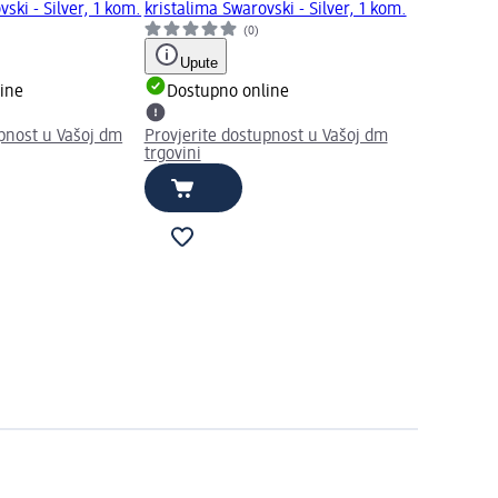
ski - Silver, 1 kom.
kristalima Swarovski - Silver, 1 kom.
(0)
Upute
ine
Dostupno online
upnost u Vašoj dm
Provjerite dostupnost u Vašoj dm
trgovini