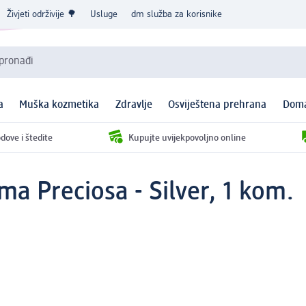
Živjeti održivije 🌳
Usluge
dm služba za korisnike
 pronađi
a
Muška kozmetika
Zdravlje
Osviještena prehrana
Doma
dove i štedite
Kupujte uvijekpovoljno online
ima Preciosa - Silver, 1 kom.