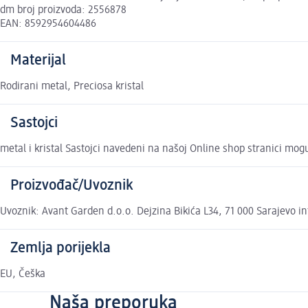
dm broj proizvoda: 2556878
EAN: 8592954604486
Materijal
Rodirani metal, Preciosa kristal
Sastojci
metal i kristal Sastojci navedeni na našoj Online shop stranici mog
Proizvođač/Uvoznik
Uvoznik: Avant Garden d.o.o. Dejzina Bikića L34, 71 000 Sarajevo
Zemlja porijekla
EU, Češka
Naša preporuka