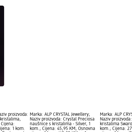
ziv proizvoda:
Marka: ALP CRYSTAL Jewellery;
Marka: ALP CRYS
kristalima,
Naziv proizvoda: Crystal Preciosa
Naziv proizvoda
; Cijena:
naušnice s kristalima - Silver, 1
kristalima Swarov
ijena: 1 kom.
kom.; Cijena: 45,95 KM; Osnovna
kom.; Cijena: 2