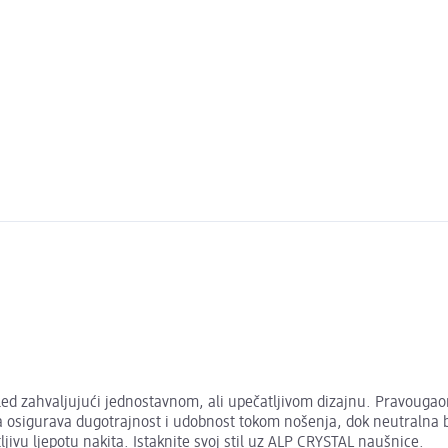
d zahvaljujući jednostavnom, ali upečatljivom dizajnu. Pravougaoni kr
da osigurava dugotrajnost i udobnost tokom nošenja, dok neutralna 
ljivu ljepotu nakita. Istaknite svoj stil uz ALP CRYSTAL naušnice.