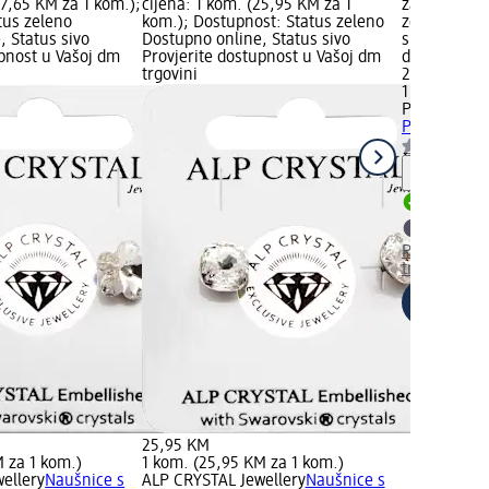
27,65 KM za 1 kom.);
cijena: 1 kom. (25,95 KM za 1
za 1 kom.);
tus zeleno
kom.); Dostupnost: Status zeleno
zeleno Dost
, Status sivo
Dostupno online, Status sivo
sivo Provjer
upnost u Vašoj dm
Provjerite dostupnost u Vašoj dm
dm trgovini
trgovini
27,95 KM
1 kom. (27,
PRECIOSA
Na
Preciosa - 
Upute
Dostupno
Provjerite 
trgovini
25,95 KM
M za 1 kom.)
1 kom. (25,95 KM za 1 kom.)
ellery
Naušnice s
ALP CRYSTAL Jewellery
Naušnice s