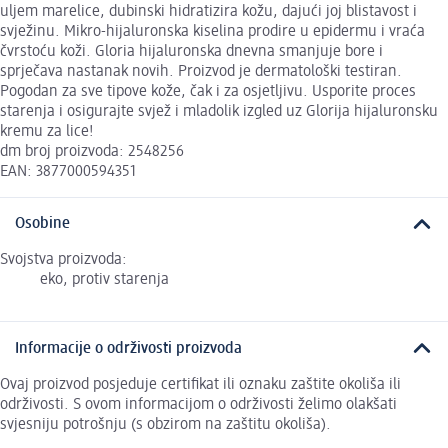
uljem marelice, dubinski hidratizira kožu, dajući joj blistavost i
svježinu. Mikro-hijaluronska kiselina prodire u epidermu i vraća
čvrstoću koži. Gloria hijaluronska dnevna smanjuje bore i
sprječava nastanak novih. Proizvod je dermatološki testiran.
Pogodan za sve tipove kože, čak i za osjetljivu. Usporite proces
starenja i osigurajte svjež i mladolik izgled uz Glorija hijaluronsku
kremu za lice!
dm broj proizvoda: 2548256
EAN: 3877000594351
Osobine
Svojstva proizvoda:
eko, protiv starenja
Informacije o održivosti proizvoda
Ovaj proizvod posjeduje certifikat ili oznaku zaštite okoliša ili
održivosti. S ovom informacijom o održivosti želimo olakšati
svjesniju potrošnju (s obzirom na zaštitu okoliša).