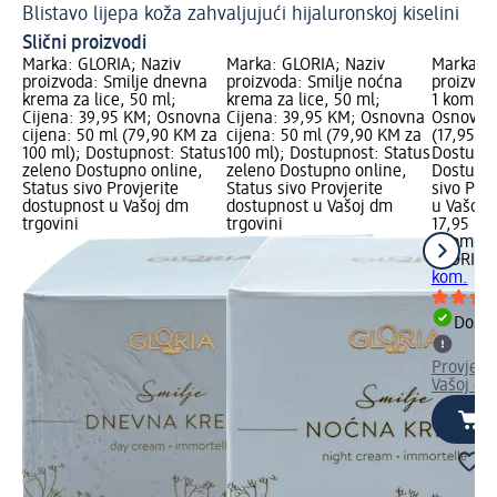
Blistavo lijepa koža zahvaljujući hijaluronskoj kiselini
Do
Slični proizvodi
Marka: GLORIA; Naziv
Marka: GLORIA; Naziv
Marka: G
proizvoda: Smilje dnevna
proizvoda: Smilje noćna
proizvoda
krema za lice, 50 ml;
krema za lice, 50 ml;
1 kom.; 
Cijena: 39,95 KM; Osnovna
Cijena: 39,95 KM; Osnovna
Osnovna 
cijena: 50 ml (79,90 KM za
cijena: 50 ml (79,90 KM za
(17,95 K
100 ml); Dostupnost: Status
100 ml); Dostupnost: Status
Dostupno
zeleno Dostupno online,
zeleno Dostupno online,
Dostupno
Status sivo Provjerite
Status sivo Provjerite
sivo Pro
dostupnost u Vašoj dm
dostupnost u Vašoj dm
u Vašoj 
trgovini
trgovini
17,95 KM
1 kom. (
GLORIA
M
kom.
Dostu
Provjeri
Vašoj dm