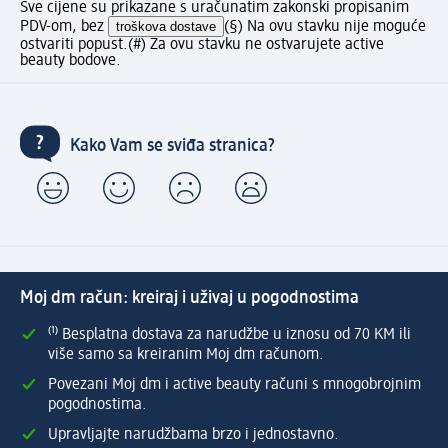
Sve cijene su prikazane s uračunatim zakonski propisanim
PDV-om, bez
troškova dostave
(§) Na ovu stavku nije moguće
ostvariti popust.
(#) Za ovu stavku ne ostvarujete active
beauty bodove.
Kako Vam se sviđa stranica?
Moj dm račun: kreiraj i uživaj u pogodnostima
⁽¹⁾ Besplatna dostava za narudžbe u iznosu od 70 KM ili
više samo sa kreiranim Moj dm računom.
Povezani Moj dm i active beauty računi s mnogobrojnim
pogodnostima.
Upravljajte narudžbama brzo i jednostavno.