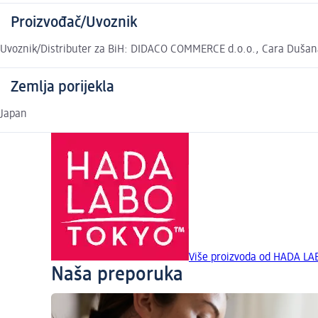
Proizvođač/Uvoznik
Uvoznik/Distributer za BiH: DIDACO COMMERCE d.o.o., Cara Dušana 
Zemlja porijekla
Japan
Više proizvoda od HADA L
Naša preporuka