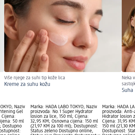
Više njege za suhi tip kože lica
Neka v
Kreme za suhu kožu
sastoj
Suha 
OKYO; Naziv
Marka: HADA LABO TOKYO; Naziv
Marka: HADA LA
ghtening Gel
proizvoda: No.1 Super Hydrator
proizvoda: Anti
 Cijena:
losion za lice, 150 ml; Cijena:
Hidrator losion z
ijena: 50 ml
32,95 KM; Osnovna cijena: 150 ml
Cijena: 31,95 K
); Dostupno
(21,97 KM za 100 ml); Dostupnost:
150 ml (21,30 KM
ostupnost:
Status zeleno Dostupno online,
Dostupnost: Sta