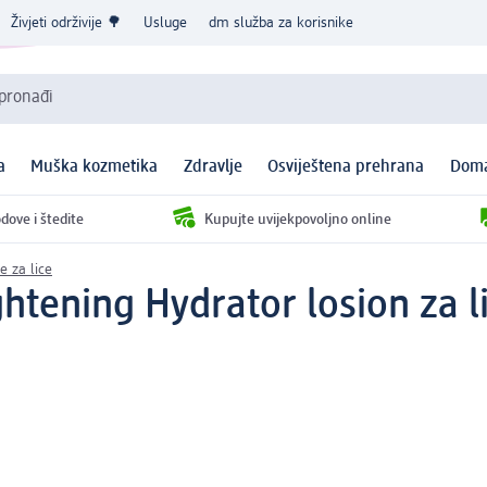
Živjeti održivije 🌳
Usluge
dm služba za korisnike
 pronađi
a
Muška kozmetika
Zdravlje
Osviještena prehrana
Doma
dove i štedite
Kupujte uvijekpovoljno online
 za lice
htening Hydrator losion za l