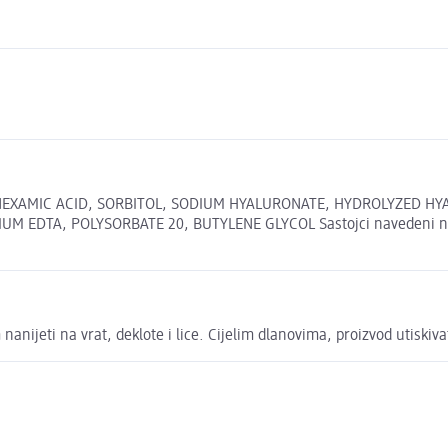
NEXAMIC ACID, SORBITOL, SODIUM HYALURONATE, HYDROLYZED HYA
DTA, POLYSORBATE 20, BUTYLENE GLYCOL Sastojci navedeni na naš
 nanijeti na vrat, deklote i lice. Cijelim dlanovima, proizvod utiski