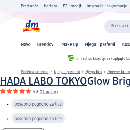
Preduzeće
Karijera
PR i mediji
Inspiracija i savjetovanje
Pretraži i
Novo
Brendovi
Make up
Njega i parfemi
Kos
dm active beauty: sakupljajte bo
Početna stranica
Njega i parfemi
Njega lica
Dnevne kreme
HADA LABO TOKYO
Glow Brig
4.8
(
12 ocjena
)
posebno pogodno za lice
posebno pogodno za lice