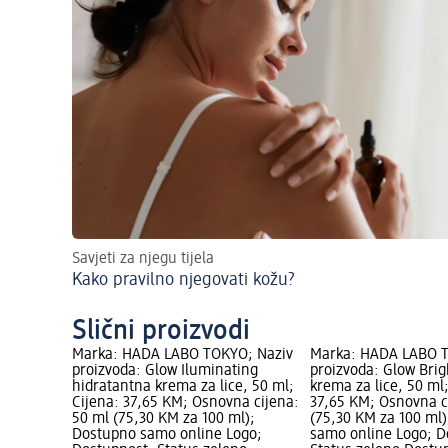
Savjeti za njegu tijela
Kako pravilno njegovati kožu?
Slični proizvodi
Marka: HADA LABO TOKYO; Naziv
Marka: HADA LABO T
proizvoda: Glow Iluminating
proizvoda: Glow Bri
hidratantna krema za lice, 50 ml;
krema za lice, 50 ml;
Cijena: 37,65 KM; Osnovna cijena:
37,65 KM; Osnovna c
50 ml (75,30 KM za 100 ml);
(75,30 KM za 100 ml
Dostupno samo online Logo;
samo online Logo; D