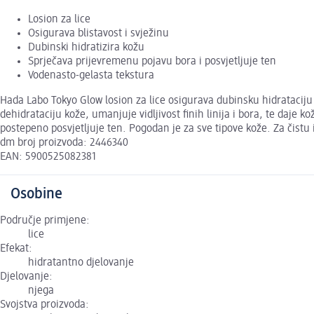
Losion za lice
Osigurava blistavost i svježinu
Dubinski hidratizira kožu
Sprječava prijevremenu pojavu bora i posvjetljuje ten
Vodenasto-gelasta tekstura
Hada Labo Tokyo Glow losion za lice osigurava dubinsku hidrataci
dehidrataciju kože, umanjuje vidljivost finih linija i bora, te daje 
postepeno posvjetljuje ten. Pogodan je za sve tipove kože. Za čistu 
dm broj proizvoda: 2446340
EAN: 5900525082381
Osobine
Područje primjene:
lice
Efekat:
hidratantno djelovanje
Djelovanje:
njega
Svojstva proizvoda: