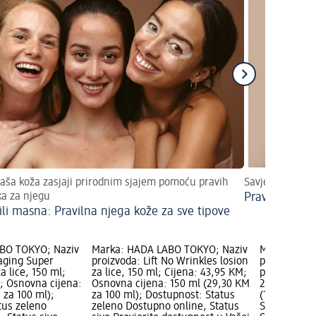
aša koža zasjaji prirodnim sjajem pomoću pravih
Savjeti i trikovi
ka za njegu
Pravilna rutin
ili masna: Pravilna njega kože za sve tipove
BO TOKYO; Naziv
Marka: HADA LABO TOKYO; Naziv
Marka: HAD
-aging Super
proizvoda: Lift No Wrinkles losion
proizvoda: 
a lice, 150 ml;
za lice, 150 ml; Cijena: 43,95 KM;
pranje lica,
M; Osnovna cijena:
Osnovna cijena: 150 ml (29,30 KM
28,85 KM; O
 za 100 ml);
za 100 ml); Dostupnost: Status
(19,23 KM z
tus zeleno
zeleno Dostupno online, Status
Status zele