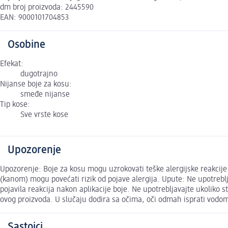
dm broj proizvoda: 2445590
EAN: 9000101704853
Osobine
Efekat:
dugotrajno
Nijanse boje za kosu:
smeđe nijanse
Tip kose:
Sve vrste kose
Upozorenje
Upozorenje: Boje za kosu mogu uzrokovati teške alergijske reakcije
(kanom) mogu povećati rizik od pojave alergija. Upute: Ne upotrebljava
pojavila reakcija nakon aplikacije boje. Ne upotrebljavajte ukoliko 
ovog proizvoda. U slučaju dodira sa očima, oči odmah isprati vodom.
Sastojci