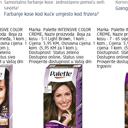
m
Samostalno farbanje kose: Jednostavno pomoću ovih
Korisn
savjeta!
Going
Farbanje kose kod kuće umjesto kod frizera?
NSIVE COLOR
Marka: Palette INTENSIVE COLOR
Marka: Palette 
oda: Boja za
CREME; Naziv proizvoda: Boja za
CREME; Naziv pr
 smeđa, 1 kom.;
kosu - 5-1 Light Brown, 1 kom.;
kosu - 7 - 65 svj
ovna cijena: 1
Cijena: 5,95 KM; Osnovna cijena: 1
kom.; Cijena: 5
om.);
kom. (5,95 KM za 1 kom.);
cijena: 1 kom. (
zeleno
Dostupnost: Status zeleno
Dostupnost: Sta
tus sivo
Dostupno online, Status sivo
Dostupno online
t u Vašoj dm
Provjerite dostupnost u Vašoj dm
Provjerite dost
trgovini