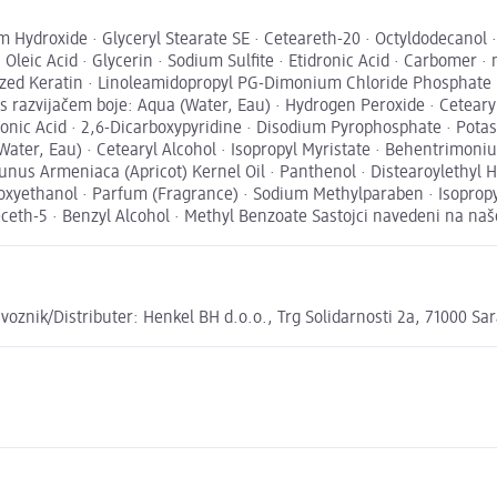
 Hydroxide · Glyceryl Stearate SE · Ceteareth-20 · Octyldodecanol 
 Oleic Acid · Glycerin · Sodium Sulfite · Etidronic Acid · Carbomer
yzed Keratin · Linoleamidopropyl PG-Dimonium Chloride Phosphate · 
s razvijačem boje: Aqua (Water, Eau) · Hydrogen Peroxide · Ceteary
dronic Acid · 2,6-Dicarboxypyridine · Disodium Pyrophosphate · Pot
ater, Eau) · Cetearyl Alcohol · Isopropyl Myristate · Behentrimon
us Armeniaca (Apricot) Kernel Oil · Panthenol · Distearoylethyl
enoxyethanol · Parfum (Fragrance) · Sodium Methylparaben · Isopro
eceth-5 · Benzyl Alcohol · Methyl Benzoate Sastojci navedeni na naš
oznik/Distributer: Henkel BH d.o.o., Trg Solidarnosti 2a, 71000 