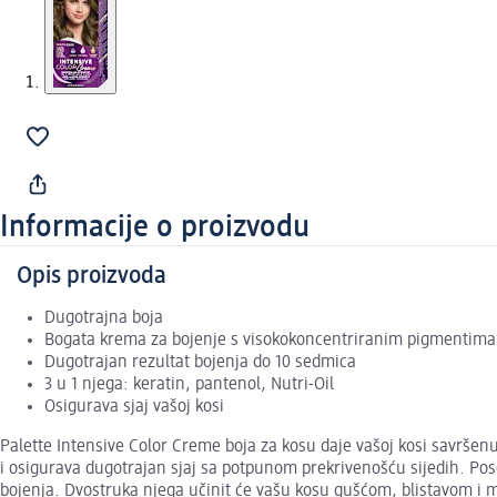
Informacije o proizvodu
Opis proizvoda
Dugotrajna boja
Bogata krema za bojenje s visokokoncentriranim pigmentima
Dugotrajan rezultat bojenja do 10 sedmica
3 u 1 njega: keratin, pantenol, Nutri-Oil
Osigurava sjaj vašoj kosi
Palette Intensive Color Creme boja za kosu daje vašoj kosi savršen
i osigurava dugotrajan sjaj sa potpunom prekrivenošću sijedih. Po
bojenja. Dvostruka njega učinit će vašu kosu gušćom, blistavom i