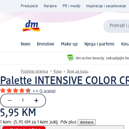
Preduzeće
Karijera
PR i mediji
Inspiracija i savjetovanje
Pretraži i
Novo
Brendovi
Make up
Njega i parfemi
Kos
dm active beauty: sakupljajte bo
Početna stranica
Kosa
Boje za kosu
Palette INTENSIVE COLOR 
4.4
(
5 ocjena
)
5,95 KM
1 kom. (5,95 KM za 1 kom.)
uklj. Pdv plus
dostava