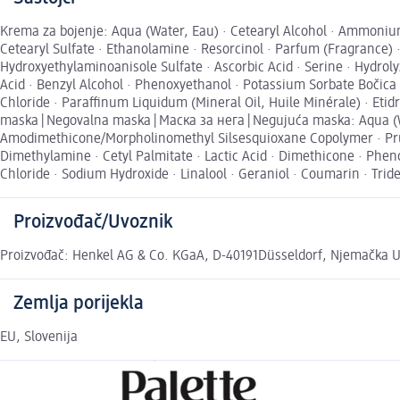
Krema za bojenje: Aqua (Water, Eau) · Cetearyl Alcohol · Ammonium
Cetearyl Sulfate · Ethanolamine · Resorcinol · Parfum (Fragrance) ·
Hydroxyethylaminoanisole Sulfate · Ascorbic Acid · Serine · Hydrol
Acid · Benzyl Alcohol · Phenoxyethanol · Potassium Sorbate Bočica 
Chloride · Paraffinum Liquidum (Mineral Oil, Huile Minérale) · Eti
maska | Negovalna maska | Маска за нега | Negujuća maska: Aqua (W
Amodimethicone/Morpholinomethyl Silsesquioxane Copolymer · Prun
Dimethylamine · Cetyl Palmitate · Lactic Acid · Dimethicone · Ph
Chloride · Sodium Hydroxide · Linalool · Geraniol · Coumarin · Trid
Proizvođač/Uvoznik
Proizvođač: Henkel AG & Co. KGaA, D-40191Düsseldorf, Njemačka Uv
Zemlja porijekla
EU, Slovenija