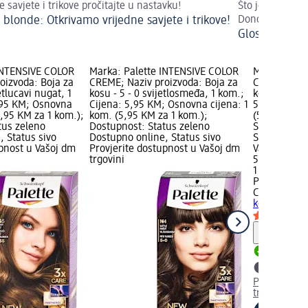
e savjete i trikove pročitajte u nastavku!
Što je Glossing
 blonde: Otkrivamo vrijedne savjete i trikove!
Donosimo odgo
Glossing: vrat
INTENSIVE COLOR
Marka: Palette INTENSIVE COLOR
Marka: Pale
oizvoda: Boja za
CREME; Naziv proizvoda: Boja za
CREME; Nazi
etlucavi nugat, 1
kosu - 5 - 0 svijetlosmeđa, 1 kom.;
kosu - 1 - 0
,95 KM; Osnovna
Cijena: 5,95 KM; Osnovna cijena: 1
5,95 KM; Os
5,95 KM za 1 kom.);
kom. (5,95 KM za 1 kom.);
(5,95 KM za
tus zeleno
Dostupnost: Status zeleno
Status zele
, Status sivo
Dostupno online, Status sivo
Status sivo 
upnost u Vašoj dm
Provjerite dostupnost u Vašoj dm
Vašoj dm tr
trgovini
5,95 KM
1 kom. (5,9
Palette INT
CREME
Boja 
kom.
Upute
Dostupno
Provjerite 
trgovini