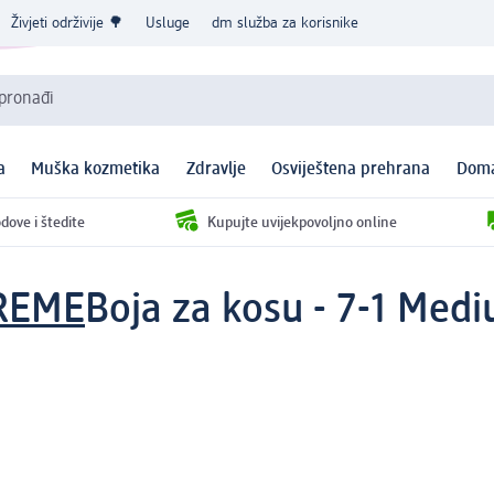
Živjeti održivije 🌳
Usluge
dm služba za korisnike
 pronađi
a
Muška kozmetika
Zdravlje
Osviještena prehrana
Doma
dove i štedite
Kupujte uvijekpovoljno online
CREME
Boja za kosu - 7-1 Med