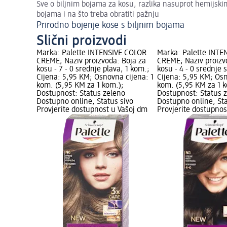
Sve o biljnim bojama za kosu, razlika nasuprot hemijski
bojama i na što treba obratiti pažnju
Prirodno bojenje kose s biljnim bojama
Slični proizvodi
Marka: Palette INTENSIVE COLOR
Marka: Palette INTE
CREME; Naziv proizvoda: Boja za
CREME; Naziv proizv
kosu - 7 - 0 srednje plava, 1 kom.;
kosu - 4 - 0 srednje
Cijena: 5,95 KM; Osnovna cijena: 1
Cijena: 5,95 KM; Osn
kom. (5,95 KM za 1 kom.);
kom. (5,95 KM za 1 k
Dostupnost: Status zeleno
Dostupnost: Status 
Dostupno online, Status sivo
Dostupno online, Sta
Provjerite dostupnost u Vašoj dm
Provjerite dostupnos