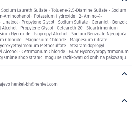
· Sodium Laureth Sulfate · Toluene-2,5-Diamine Sulfate · Sodium
 · m-Aminophenol · Potassium Hydroxide · 2- Amino-4-
Linalool · Propylene Glycol · Sodium Sulfate · Geraniol · Benzoic
l Alcohol · Propylene Glycol · Ceteareth-20 · Steartrimonium
assium Hydroxide · Isopropyl Alcohol · Sodium Benzoate Njegujuća
ium Chloride · Magnesium Chloride · Magnesium Citrate ·
 Hydroxyethylmonium Methosulfate · Stearamidopropyl
pyl Alcohol · Cetrimonium Chloride · Guar Hydroxypropyltrimonium
oj Online shop stranici mogu se razlikovati od onih na pakovanju.
Sarajevo henkel-bh@henkel.com