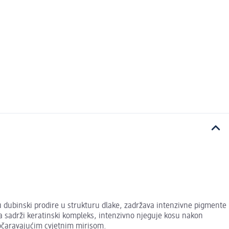
u dubinski prodire u strukturu dlake, zadržava intenzivne pigmente
a sadrži keratinski kompleks, intenzivno njeguje kosu nakon
 očaravajućim cvjetnim mirisom.