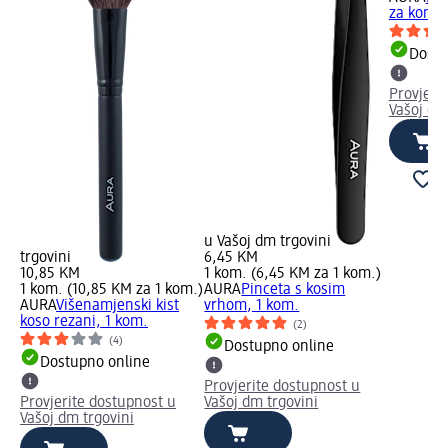
za kontu
Dostu
Provjeri
Vašoj dm
u Vašoj dm trgovini
trgovini
6,45 KM
10,85 KM
1 kom. (6,45 KM za 1 kom.)
1 kom. (10,85 KM za 1 kom.)
AURA
Pinceta s kosim
AURA
Višenamjenski kist
vrhom, 1 kom.
koso rezani, 1 kom.
(2)
(4)
Dostupno online
Dostupno online
Provjerite dostupnost u
Provjerite dostupnost u
Vašoj dm trgovini
Vašoj dm trgovini