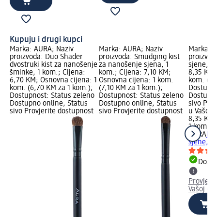
Kupuju i drugi kupci
Marka: AURA; Naziv
Marka: AURA; Naziv
Marka: A
proizvoda: Duo Shader
proizvoda: Smudging kist
proizvod
dvostruki kist za nanošenje
za nanošenje sjena, 1
sjene, 1 
šminke, 1 kom.; Cijena:
kom.; Cijena: 7,10 KM;
8,35 KM;
6,70 KM; Osnovna cijena: 1
Osnovna cijena: 1 kom.
kom. (8,
kom. (6,70 KM za 1 kom.);
(7,10 KM za 1 kom.);
Dostupno
Dostupnost: Status zeleno
Dostupnost: Status zeleno
Dostupno
Dostupno online, Status
Dostupno online, Status
sivo Pro
sivo Provjerite dostupnost
sivo Provjerite dostupnost
u Vašoj 
8,35 KM
1 kom. (
AURA
Ble
sjene, 1
Dostu
Provjeri
Vašoj dm