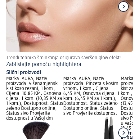
Trendi tehnika šminkanja osigurava savršen glow efekt!
DIY
Zablistajte pomoću highlightera
Na
Slični proizvodi
Marka: AURA; Naziv
Marka: AURA; Naziv
Marka: A
proizvoda: Višenamjenski
proizvoda: Pinceta s kosim
proizvod
kist koso rezani, 1 kom.;
vrhom, 1 kom.; Cijena:
kist za k
Cijena: 10,85 KM; Osnovna
6,45 KM; Osnovna cijena: 1
kom.; Ci
cijena: 1 kom. (10,85 KM za
kom. (6,45 KM za 1 kom.);
Osnovna 
1 kom.); Dostupnost: Status
Dostupnost: Status zeleno
(13,45 K
zeleno Dostupno online,
Dostupno online, Status
Dostupno
Status sivo Provjerite
sivo Provjerite dostupnost
Dostupno
dostupnost u Vašoj dm
sivo Pro
u Vašoj 
13,45 KM
1 kom. (
AURA
Bro