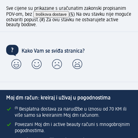
Sve cijene su prikazane s uračunatim zakonski propisanim
PDV-om, bez
troškova dostave
(§) Na ovu stavku nije moguće
ostvariti popust.
(#) Za ovu stavku ne ostvarujete active
beauty bodove.
Kako Vam se sviđa stranica?
Moj dm račun: kreiraj i uživaj u pogodnostima
⁽¹⁾ Besplatna dostava za narudžbe u iznosu od 70 KM ili
više samo sa kreiranim Moj dm računom.
Povezani Moj dm i active beauty računi s mnogobrojnim
pogodnostima.