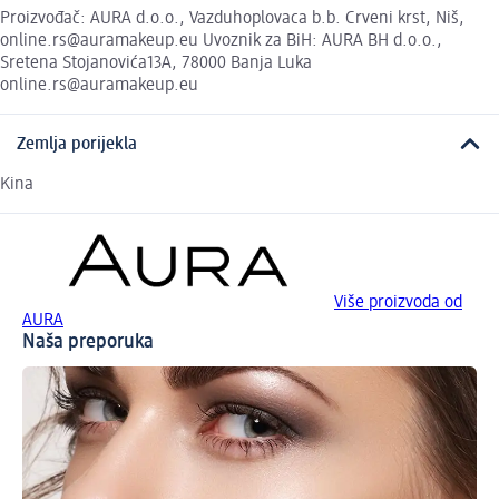
Proizvođač: AURA d.o.o., Vazduhoplovaca b.b. Crveni krst, Niš,
online.rs@auramakeup.eu Uvoznik za BiH: AURA BH d.o.o.,
Sretena Stojanovića13A, 78000 Banja Luka
online.rs@auramakeup.eu
Zemlja porijekla
Kina
Više proizvoda od
AURA
Naša preporuka