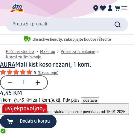
Pretraži i pronađi
dm active beauty: sakupljajte bodove i štedite
Početna stranica
Make up
Pribor za šminkanje
Kistovi za šminkanje
AURA
Mali kist koso rezani, 1 kom.
5
(
3 recenzije
)
4,45 KM
1 kom. (4,45 KM za 1 kom.)
uklj. Pdv plus
dostava
dm stalna cijena
nije povećana od 15.01.2025.
Dodati u korpu