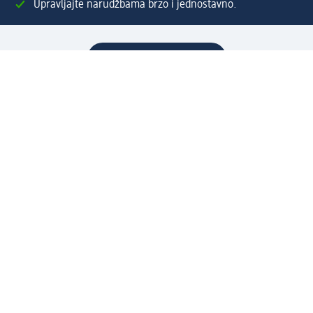
Upravljajte narudžbama brzo i jednostavno.
Kreirajte Moj dm račun
Pomoć
Programi i usluge
dm služba za korisnike
Načini i troškovi dostave
Povrat proizvoda
Preduzeće
O nama
Odgovornost
Karijera
PR i mediji
Svijet proizvoda
dm Svijet