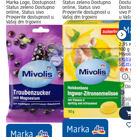
Marka Logo; Dostupnost:
Status zeleno Dostupno
Dostupno
Status zeleno Dostupno
online, Status sivo
Dostupno
online, Status sivo
Provjerite dostupnost u
sivo Pro
Provjerite dostupnost u
Vašoj dm trgovini
u Vašoj 
Vašoj dm trgovini
2,95 KM
100 g (2
Mivolis
B
ekstrakt
šećera, 
Uput
Dostu
Provjeri
Vašoj dm