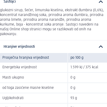
Sastojci
glukozni sirup, šećer, limunska kiselina, ekstrakt đumbira (0,6%),
koncentrat narandžinog soka, prirodna aroma đumbira, prirodna
aroma limete, prirodna aroma narandže, prirodna aroma
kurkume, boja - koncentrat soka aronije. Sastojci navedeni na
našoj Online shop stranici mogu se razlikovati od onih na
pakovanju.
Hranjive vrijednosti
Prosječna hranjiva vrijednost
po 100 g
Energetska vrijednost
1.599 kJ / 375 kcal
Masti ukupno
0 g
od toga zasićene masne kiseline
0 g
Ugljikohidrati
93 g