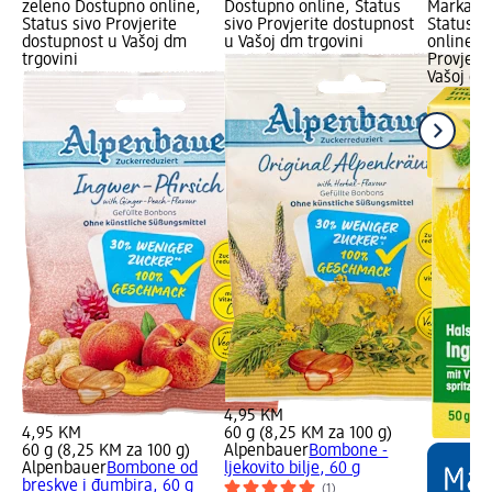
zeleno Dostupno online,
Dostupno online, Status
Marka Lo
Status sivo Provjerite
sivo Provjerite dostupnost
Status z
dostupnost u Vašoj dm
u Vašoj dm trgovini
online, S
trgovini
Provjeri
Vašoj dm
4,95 KM
4,95 KM
60 g (8,25 KM za 100 g)
60 g (8,25 KM za 100 g)
Alpenbauer
Bombone -
Alpenbauer
Bombone od
ljekovito bilje, 60 g
breskve i đumbira, 60 g
(1)