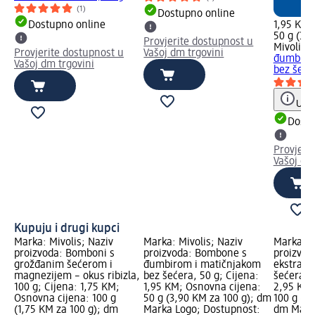
(1)
Dostupno online
Dostupno online
1,95 KM
50 g (3,
Provjerite dostupnost u
Mivolis
B
Provjerite dostupnost u
Vašoj dm trgovini
đumbiro
Vašoj dm trgovini
bez šeće
Uput
Dostu
Provjeri
Vašoj dm
Kupuju i drugi kupci
Marka: Mivolis; Naziv
Marka: Mivolis; Naziv
Marka: M
proizvoda: Bomboni s
proizvoda: Bombone s
proizvod
grožđanim šećerom i
đumbirom i matičnjakom
ekstrakt
magnezijem – okus ribizla,
bez šećera, 50 g; Cijena:
šećera, 1
100 g; Cijena: 1,75 KM;
1,95 KM; Osnovna cijena:
2,95 KM;
Osnovna cijena: 100 g
50 g (3,90 KM za 100 g); dm
100 g (2,
(1,75 KM za 100 g); dm
Marka Logo; Dostupnost:
dm Mark