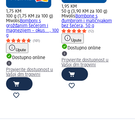
1,95 KM
1,75 KM
50 g (3,90 KM za 100 g)
100 g (1,75 KM za 100 g)
Mivolis
Bombone s
Mivolis
Bomboni s
đumbirom i matičnjakom
grožđanim šećerom i
bez šećera, 50 g
magnezijem – okus..., 100
(12)
g
Upute
(101)
Dostupno online
Upute
Dostupno online
Provjerite dostupnost u
Vašoj dm trgovini
Provjerite dostupnost u
Vašoj dm trgovini