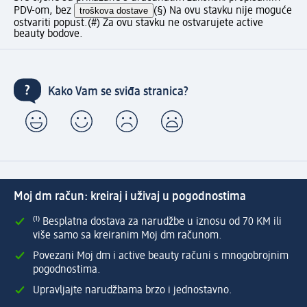
PDV-om, bez
troškova dostave
(§) Na ovu stavku nije moguće
ostvariti popust.
(#) Za ovu stavku ne ostvarujete active
beauty bodove.
Kako Vam se sviđa stranica?
Moj dm račun: kreiraj i uživaj u pogodnostima
⁽¹⁾ Besplatna dostava za narudžbe u iznosu od 70 KM ili
više samo sa kreiranim Moj dm računom.
Povezani Moj dm i active beauty računi s mnogobrojnim
pogodnostima.
Upravljajte narudžbama brzo i jednostavno.