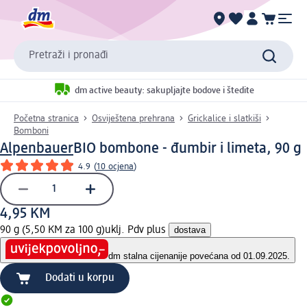
Pretraži i pronađi
dm active beauty: sakupljajte bodove i štedite
Početna stranica
Osviještena prehrana
Grickalice i slatkiši
Bomboni
Alpenbauer
BIO bombone - đumbir i limeta, 90 g
4.9
(
10 ocjena
)
4,95 KM
90 g (5,50 KM za 100 g)
uklj. Pdv plus
dostava
dm stalna cijena
nije povećana od 01.09.2025.
Dodati u korpu