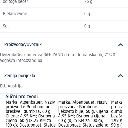
od toga šećer
76 g
Bjelančevine
0 g
Sol
0 g
Proizvođač/Uvoznik
Uvoznik/Distributer za BiH: ZAND d.o.o., Igmanska bb, 71320
Vogošća info@zand.ba
Zemlja porijekla
EU, Austrija
Slični proizvodi
Marka: Alpenbauer; Naziv
Marka: Alpenbauer; Naziv
Marka: M
proizvoda: Bombone od
proizvoda: Bombone -
proizvod
breskve i đumbira, 60 g;
ljekovito bilje, 60 g; Cijena:
đumbiro
Cijena: 4,95 KM; Osnovna
4,95 KM; Osnovna cijena:
bez šećer
cijena: 60 g (8,25 KM za
60 g (8,25 KM za 100 g);
1,95 KM;
100 g); Dostupnost: Status
Dostupnost: Status zeleno
50 g (3,