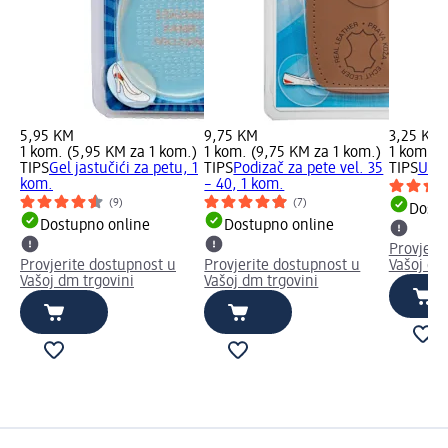
5,95 KM
9,75 KM
3,25 KM
1 kom. (5,95 KM za 1 kom.)
1 kom. (9,75 KM za 1 kom.)
1 kom. (
TIPS
Gel jastučići za petu, 1
TIPS
Podizač za pete vel. 35
TIPS
Ulož
kom.
– 40, 1 kom.
(9)
(7)
Dostu
Dostupno online
Dostupno online
Provjeri
Provjerite dostupnost u
Provjerite dostupnost u
Vašoj dm
Vašoj dm trgovini
Vašoj dm trgovini