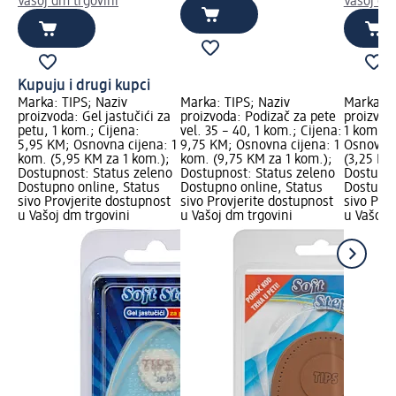
Vašoj dm trgovini
Vašoj dm
Kupuju i drugi kupci
Marka: TIPS; Naziv
Marka: TIPS; Naziv
Marka: T
proizvoda: Gel jastučići za
proizvoda: Podizač za pete
proizvod
petu, 1 kom.; Cijena:
vel. 35 – 40, 1 kom.; Cijena:
1 kom.; 
5,95 KM; Osnovna cijena: 1
9,75 KM; Osnovna cijena: 1
Osnovna 
kom. (5,95 KM za 1 kom.);
kom. (9,75 KM za 1 kom.);
(3,25 KM
Dostupnost: Status zeleno
Dostupnost: Status zeleno
Dostupno
Dostupno online, Status
Dostupno online, Status
Dostupno
sivo Provjerite dostupnost
sivo Provjerite dostupnost
sivo Pro
u Vašoj dm trgovini
u Vašoj dm trgovini
u Vašoj 