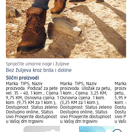
Spriječite umorne noge i žuljeve
Bez žuljeva kroz brda i doline
Slični proizvodi
Marka: TIPS; Naziv
Marka: TIPS; Naziv
Marka: T
proizvoda: Podizač za pete
proizvoda: Uložak za petu,
proizvoda
vel. 35 – 40, 1 kom.; Cijena:
1 kom.; Cijena: 3,25 KM;
petu, 1 k
9,75 KM; Osnovna cijena: 1
Osnovna cijena: 1 kom.
5,95 KM;
kom. (9,75 KM za 1 kom.);
(3,25 KM za 1 kom.);
kom. (5,
Dostupnost: Status zeleno
Dostupnost: Status zeleno
Dostupno
Dostupno online, Status
Dostupno online, Status
Dostupno
sivo Provjerite dostupnost
sivo Provjerite dostupnost
sivo Pro
u Vašoj dm trgovini
u Vašoj dm trgovini
u Vašoj 