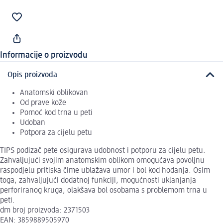
Informacije o proizvodu
Opis proizvoda
Anatomski oblikovan
Od prave kože
Pomoć kod trna u peti
Udoban
Potpora za cijelu petu
TIPS podizač pete osigurava udobnost i potporu za cijelu petu.
Zahvaljujući svojim anatomskim oblikom omogućava povoljnu
raspodjelu pritiska čime ublažava umor i bol kod hodanja. Osim
toga, zahvaljujući dodatnoj funkciji, mogućnosti uklanjanja
perforiranog kruga, olakšava bol osobama s problemom trna u
peti.
dm broj proizvoda: 2371503
EAN: 3859889505970