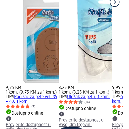
9,75 KM
3,25 KM
5,95 KM
1 kom. (9,75 KM za 1 kom.)
1 kom. (3,25 KM za 1 kom.)
1 kom. (
TIPS
Podizač za pete vel. 35
TIPS
Uložak za petu, 1 kom.
TIPS
Gel 
– 40, 1 kom.
kom.
(14)
(7)
Dostupno online
Dostupno online
Dostu
Provjerite dostupnost u
Provjerite dostupnost u
Vašoj dm trgovini
Provjeri