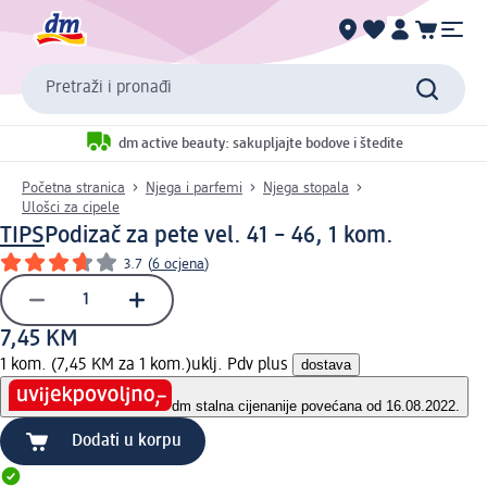
Pretraži i pronađi
dm active beauty: sakupljajte bodove i štedite
Početna stranica
Njega i parfemi
Njega stopala
Ulošci za cipele
TIPS
Podizač za pete vel. 41 – 46, 1 kom.
3.7
(
6 ocjena
)
7,45 KM
1 kom. (7,45 KM za 1 kom.)
uklj. Pdv plus
dostava
dm stalna cijena
nije povećana od 16.08.2022.
Dodati u korpu