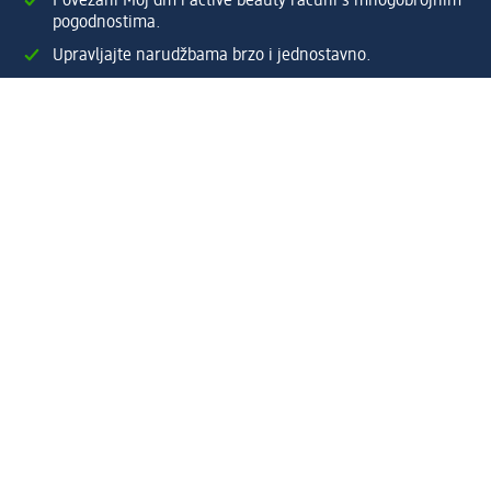
Povezani Moj dm i active beauty računi s mnogobrojnim
pogodnostima.
Upravljajte narudžbama brzo i jednostavno.
Kreirajte Moj dm račun
Pomoć
Programi i usluge
dm služba za korisnike
Načini i troškovi dostave
Povrat proizvoda
Preduzeće
O nama
Odgovornost
Karijera
PR i mediji
Svijet proizvoda
dm Svijet