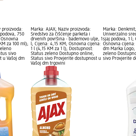
 proizvoda:
Marka: AJAX; Naziv proizvoda:
Marka: Denkmit;
 podova, 750
Sredstvo za čišćenje parketa i
Univerzalno sred
; Osnovna
drvenih površina - bademovo ulje, 1
sjaj podova, 1 l;
 KM za 100 ml);
l; Cijena: 4,15 KM; Osnovna cijena:
Osnovna cijena: 1
zeleno
1 l (4,15 KM za 1 l); Dostupnost:
dm Marka Logo; 
tus sivo
Status zeleno Dostupno online,
zeleno Dostupno
t u Vašoj dm
Status sivo Provjerite dostupnost u
sivo Provjerite 
Vašoj dm trgovini