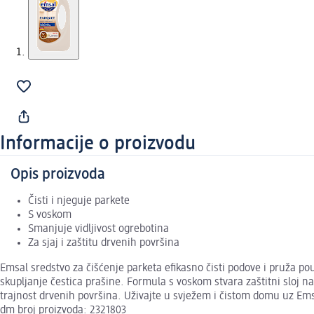
Informacije o proizvodu
Opis proizvoda
Čisti i njeguje parkete
S voskom
Smanjuje vidljivost ogrebotina
Za sjaj i zaštitu drvenih površina
Emsal sredstvo za čišćenje parketa efikasno čisti podove i pruža p
skupljanje čestica prašine. Formula s voskom stvara zaštitni sloj 
trajnost drvenih površina. Uživajte u svježem i čistom domu uz Ems
dm broj proizvoda: 2321803