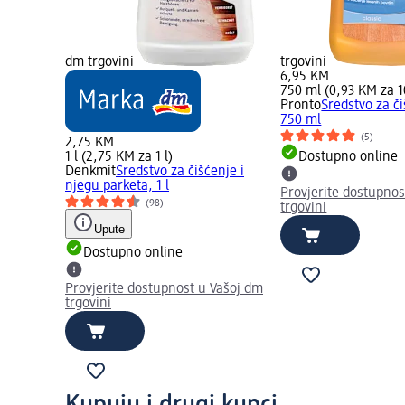
dm trgovini
trgovini
6,95 KM
750 ml (0,93 KM za 1
Pronto
Sredstvo za č
750 ml
(5)
2,75 KM
1 l (2,75 KM za 1 l)
Dostupno online
Denkmit
Sredstvo za čišćenje i
njegu parketa, 1 l
Provjerite dostupnos
(98)
trgovini
Upute
Dostupno online
Provjerite dostupnost u Vašoj dm
trgovini