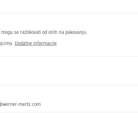
i mogu se razlikovati od onih na pakovanju.
ojcima.
Dodatne informacije
o@werner-mertz.com