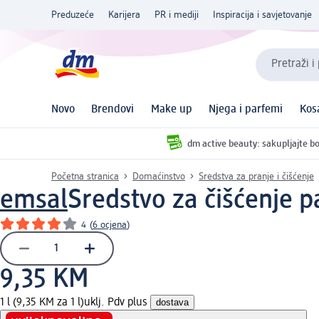
Preduzeće
Karijera
PR i mediji
Inspiracija i savjetovanje
Pretraži i
Novo
Brendovi
Make up
Njega i parfemi
Kos
dm active beauty: sakupljajte bo
Početna stranica
Domaćinstvo
Sredstva za pranje i čišćenje
emsal
Sredstvo za čišćenje p
4
(
6 ocjena
)
9,35 KM
1 l (9,35 KM za 1 l)
uklj. Pdv plus
dostava