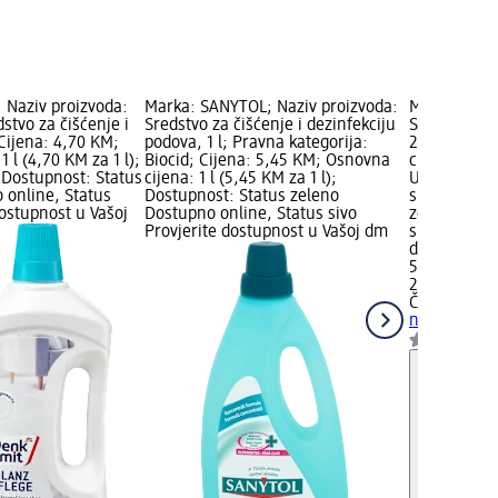
 Naziv proizvoda:
Marka: SANYTOL; Naziv proizvoda:
Marka: Čist
stvo za čišćenje i
Sredstvo za čišćenje i dezinfekciju
Sredstvo za
 Cijena: 4,70 KM;
podova, 1 l; Pravna kategorija:
250 ml; Cij
 l (4,70 KM za 1 l);
Biocid; Cijena: 5,45 KM; Osnovna
cijena: 250 
Dostupnost: Status
cijena: 1 l (5,45 KM za 1 l);
Upozorenje:
 online, Status
Dostupnost: Status zeleno
supstance; 
dostupnost u Vašoj
Dostupno online, Status sivo
zeleno Dost
Provjerite dostupnost u Vašoj dm
sivo Provjer
dm trgovini
5,65 KM
250 ml (2,2
Čisto
Sredstv
namještaja,