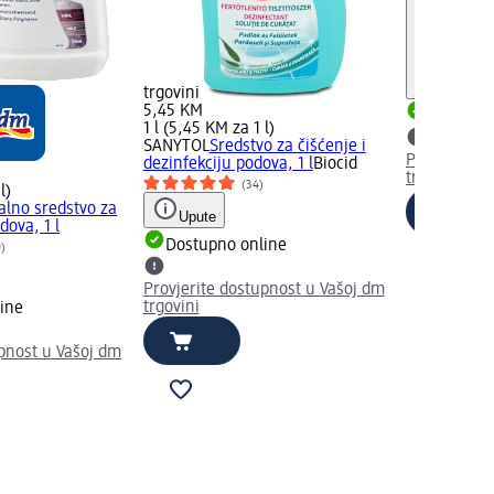
trgovini
5,45 KM
Dostupno
1 l (5,45 KM za 1 l)
SANYTOL
Sredstvo za čišćenje i
Provjerite 
dezinfekciju podova, 1 l
Biocid
trgovini
(34)
l)
alno sredstvo za
Upute
dova, 1 l
Dostupno online
0)
Provjerite dostupnost u Vašoj dm
trgovini
ine
upnost u Vašoj dm