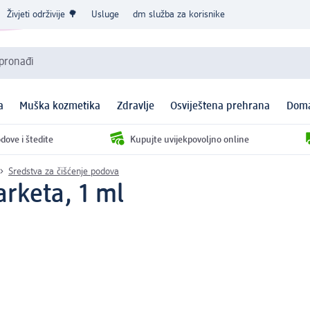
Živjeti održivije 🌳
Usluge
dm služba za korisnike
 pronađi
a
Muška kozmetika
Zdravlje
Osviještena prehrana
Doma
dove i štedite
Kupujte uvijekpovoljno online
Sredstva za čišćenje podova
arketa, 1 ml