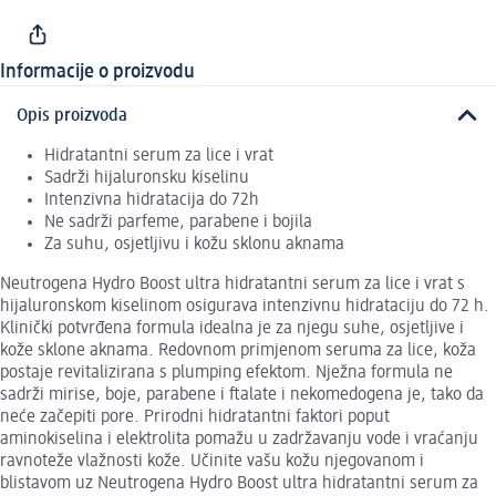
Informacije o proizvodu
Opis proizvoda
Hidratantni serum za lice i vrat
Sadrži hijaluronsku kiselinu
Intenzivna hidratacija do 72h
Ne sadrži parfeme, parabene i bojila
Za suhu, osjetljivu i kožu sklonu aknama
Neutrogena Hydro Boost ultra hidratantni serum za lice i vrat s
hijaluronskom kiselinom osigurava intenzivnu hidrataciju do 72 h.
Klinički potvrđena formula idealna je za njegu suhe, osjetljive i
kože sklone aknama. Redovnom primjenom seruma za lice, koža
postaje revitalizirana s plumping efektom. Nježna formula ne
sadrži mirise, boje, parabene i ftalate i nekomedogena je, tako da
neće začepiti pore. Prirodni hidratantni faktori poput
aminokiselina i elektrolita pomažu u zadržavanju vode i vraćanju
ravnoteže vlažnosti kože. Učinite vašu kožu njegovanom i
blistavom uz Neutrogena Hydro Boost ultra hidratantni serum za