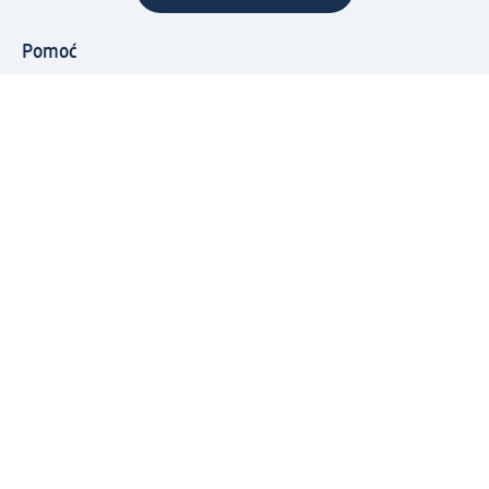
Pomoć
Programi i usluge
dm služba za korisnike
Načini i troškovi dostave
Povrat proizvoda
Preduzeće
O nama
Odgovornost
Karijera
PR i mediji
Svijet proizvoda
dm Svijet