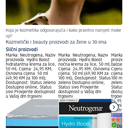
Koja je kozmetika odgovarajuća i kako pravilno nanijeti make
Zaš
up?
Bl
Kozmetički i beauty proizvodi za žene u 30-ima
Slični proizvodi
Marka: Neutrogena; Naziv
Marka: Neutrogena; Naziv
Marka: N
proizvoda: Hydro Boost
proizvoda: Hydro Boost
proizvod
hidratantna krema za lice,
noćna krema za lice, 50 ml;
balzam z
50 ml; Cijena: 24,95 KM;
Cijena: 24,95 KM; Osnovna
Cijena: 
Osnovna cijena: 50 ml
cijena: 50 ml (49,90 KM za
cijena: 
(49,90 KM za 100 ml);
100 ml); Dostupnost: Status
100 ml);
Dostupnost: Status zeleno
zeleno Dostupno online,
zeleno D
Dostupno online, Status
Status sivo Provjerite
Status si
sivo Provjerite dostupnost
dostupnost u Vašoj dm
dostupno
u Vašoj dm trgovini
trgovini
trgovini
24,95 K
50 ml (4
Neutrog
balzam z
Dostu