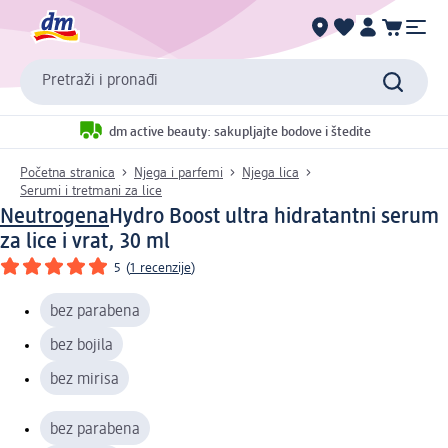
Pretraži i pronađi
dm active beauty: sakupljajte bodove i štedite
Početna stranica
Njega i parfemi
Njega lica
Serumi i tretmani za lice
Neutrogena
Hydro Boost ultra hidratantni serum
za lice i vrat, 30 ml
5
(
1 recenzije
)
bez parabena
bez bojila
bez mirisa
bez parabena