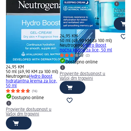
Provjeri
Vašoj dm
24,95 KM
50 ml (49,90 KM za 100 ml)
Neutrogena
Hydro Boost
noćna krema za lice, 50 ml
(2)
Dostupno online
24,95 KM
50 ml (49,90 KM za 100 ml)
Provjerite dostupnost u
Neutrogena
Hydro Boost
Vašoj dm trgovini
hidratantna krema za lice,
50 ml
(16)
Dostupno online
Provjerite dostupnost u
Vašoj dm trgovini