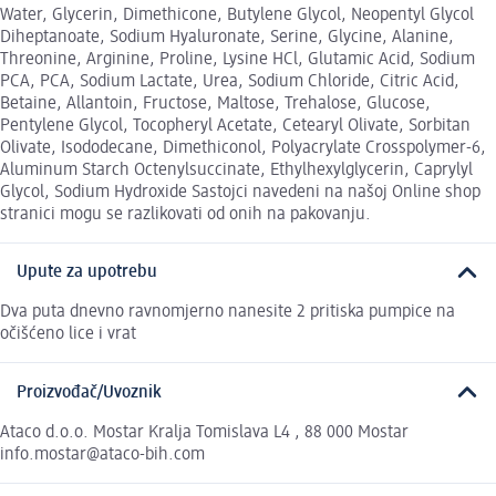
Water, Glycerin, Dimethicone, Butylene Glycol, Neopentyl Glycol
Diheptanoate, Sodium Hyaluronate, Serine, Glycine, Alanine,
Threonine, Arginine, Proline, Lysine HCl, Glutamic Acid, Sodium
PCA, PCA, Sodium Lactate, Urea, Sodium Chloride, Citric Acid,
Betaine, Allantoin, Fructose, Maltose, Trehalose, Glucose,
Pentylene Glycol, Tocopheryl Acetate, Cetearyl Olivate, Sorbitan
Olivate, Isododecane, Dimethiconol, Polyacrylate Crosspolymer-6,
Aluminum Starch Octenylsuccinate, Ethylhexylglycerin, Caprylyl
Glycol, Sodium Hydroxide Sastojci navedeni na našoj Online shop
stranici mogu se razlikovati od onih na pakovanju.
Upute za upotrebu
Dva puta dnevno ravnomjerno nanesite 2 pritiska pumpice na
očišćeno lice i vrat
Proizvođač/Uvoznik
Ataco d.o.o. Mostar Kralja Tomislava L4 , 88 000 Mostar
info.mostar@ataco-bih.com