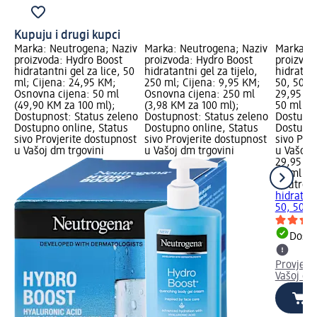
Kupuju i drugi kupci
Marka: Neutrogena; Naziv
Marka: Neutrogena; Naziv
Marka: N
proizvoda: Hydro Boost
proizvoda: Hydro Boost
proizvo
hidratantni gel za lice, 50
hidratantni gel za tijelo,
hidratant
ml; Cijena: 24,95 KM;
250 ml; Cijena: 9,95 KM;
50, 50 ml
Osnovna cijena: 50 ml
Osnovna cijena: 250 ml
29,95 KM
(49,90 KM za 100 ml);
(3,98 KM za 100 ml);
50 ml (5
Dostupnost: Status zeleno
Dostupnost: Status zeleno
Dostupno
Dostupno online, Status
Dostupno online, Status
Dostupno
sivo Provjerite dostupnost
sivo Provjerite dostupnost
sivo Pro
u Vašoj dm trgovini
u Vašoj dm trgovini
u Vašoj 
29,95 K
50 ml (5
Neutrog
hidratant
50, 50 m
Dostu
Provjeri
Vašoj dm