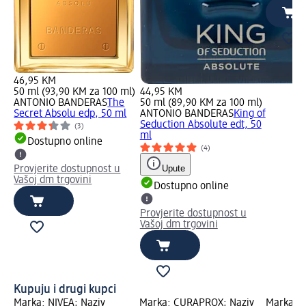
ml)
46,95 KM
50 ml (93,90 KM za 100 ml)
44,95 KM
ANTONIO BANDERAS
The
50 ml (89,90 KM za 100 ml)
Secret Absolu edp, 50 ml
ANTONIO BANDERAS
King of
Seduction Absolute edt, 50
(3)
ml
Dostupno online
(4)
Upute
Provjerite dostupnost u
Vašoj dm trgovini
Dostupno online
Provjerite dostupnost u
Vašoj dm trgovini
Kupuju i drugi kupci
Marka: NIVEA; Naziv
Marka: CURAPROX; Naziv
Marka: T