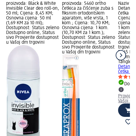
proizvoda: Black & White
proizvoda: 5460 ortho
Naziv pr
Invisible Clear deo roll-on,
četkica za čišćenje zuba s
Detangle
50 ml; Cijena: 8,45 KM;
fiksnim ortodontskim
četka za
Osnovna cijena: 50 ml
aparatom, više vrsta, 1
Cijena: 
(1,69 KM za 10 ml);
kom.; Cijena: 10,70 KM;
cijena: 
Dostupnost: Status zeleno
Osnovna cijena: 1 kom.
1 kom.);
Dostupno online, Status
(10,70 KM za 1 kom.);
zeleno D
sivo Provjerite dostupnost
Dostupnost: Status zeleno
Status si
u Vašoj dm trgovini
Dostupno online, Status
dostupno
sivo Provjerite dostupnost
trgovini
u Vašoj dm trgovini
31,45 KM
1 kom. (
Tangle T
Detangle
četka za
Dostu
Provjeri
Vašoj dm