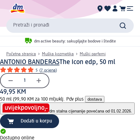
Pretraži i pronađi
dm active beauty: sakupljajte bodove i štedite
Početna stranica
Muška kozmetika
Muški parfemi
ANTONIO BANDERAS
The Icon edp, 50 ml
5
(
7 ocjena
)
49,95 KM
50 ml (99,90 KM za 100 ml)
uklj. Pdv plus
dostava
dm stalna cijena
nije povećana od 01.02.2026.
Dodati u korpu
Dostupno online