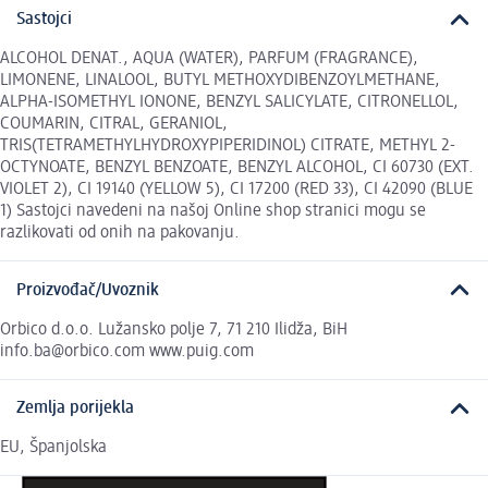
Sastojci
ALCOHOL DENAT., AQUA (WATER), PARFUM (FRAGRANCE),
LIMONENE, LINALOOL, BUTYL METHOXYDIBENZOYLMETHANE,
ALPHA-ISOMETHYL IONONE, BENZYL SALICYLATE, CITRONELLOL,
COUMARIN, CITRAL, GERANIOL,
TRIS(TETRAMETHYLHYDROXYPIPERIDINOL) CITRATE, METHYL 2-
OCTYNOATE, BENZYL BENZOATE, BENZYL ALCOHOL, CI 60730 (EXT.
VIOLET 2), CI 19140 (YELLOW 5), CI 17200 (RED 33), CI 42090 (BLUE
1) Sastojci navedeni na našoj Online shop stranici mogu se
razlikovati od onih na pakovanju.
Proizvođač/Uvoznik
Orbico d.o.o. Lužansko polje 7, 71 210 Ilidža, BiH
info.ba@orbico.com www.puig.com
Zemlja porijekla
EU, Španjolska