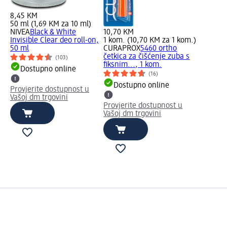
8,45 KM
50 ml (1,69 KM za 10 ml)
NIVEA
Black & White
10,70 KM
Invisible Clear deo roll-on,
1 kom. (10,70 KM za 1 kom.)
50 ml
CURAPROX
5460 ortho
četkica za čišćenje zuba s
(103)
fiksnim..., 1 kom.
Dostupno online
(16)
Dostupno online
Provjerite dostupnost u
Vašoj dm trgovini
Provjerite dostupnost u
Vašoj dm trgovini