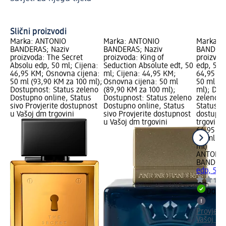
tr
Ob
Slični proizvodi
Marka: ANTONIO
Marka: ANTONIO
Marka: 
BANDERAS; Naziv
BANDERAS; Naziv
BANDERA
t,
proizvoda: The Secret
proizvoda: King of
proizvod
Absolu edp, 50 ml; Cijena:
Seduction Absolute edt, 50
edp, 50 
46,95 KM; Osnovna cijena:
ml; Cijena: 44,95 KM;
64,95 KM
50 ml (93,90 KM za 100 ml);
Osnovna cijena: 50 ml
50 ml (1
no
Dostupnost: Status zeleno
(89,90 KM za 100 ml);
ml); Dos
Dostupno online, Status
Dostupnost: Status zeleno
zeleno D
st
sivo Provjerite dostupnost
Dostupno online, Status
Status si
u Vašoj dm trgovini
sivo Provjerite dostupnost
dostupno
u Vašoj dm trgovini
trgovini
64,95 K
50 ml (1
ml)
ANTONI
BANDER
edp, 50 
Dostu
Provjeri
Vašoj dm