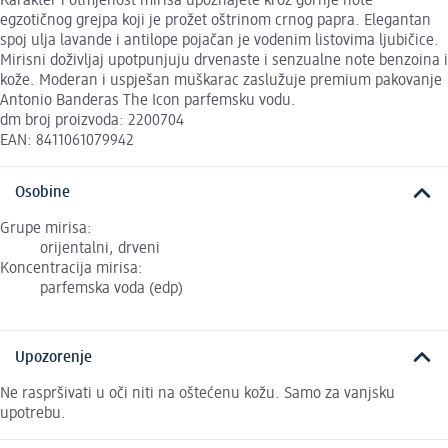
Karakter i otmjenost mirisa upoznajete kroz gornje note
egzotičnog grejpa koji je prožet oštrinom crnog papra. Elegantan
spoj ulja lavande i antilope pojačan je vodenim listovima ljubičice.
Mirisni doživljaj upotpunjuju drvenaste i senzualne note benzoina i
kože. Moderan i uspješan muškarac zaslužuje premium pakovanje
Antonio Banderas The Icon parfemsku vodu.
dm broj proizvoda: 2200704
EAN: 8411061079942
Osobine
Grupe mirisa:
orijentalni, drveni
Koncentracija mirisa:
parfemska voda (edp)
Upozorenje
Ne raspršivati u oči niti na oštećenu kožu. Samo za vanjsku
upotrebu.