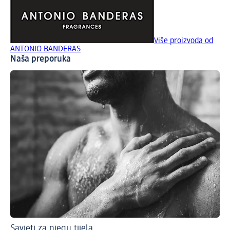
Više proizvoda od
ANTONIO BANDERAS
Naša preporuka
Savjeti za njegu tijela
Im