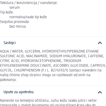
Tekstura / konzistencija / nanošenje:
serum
Tip kože:
normalna/svaki tip kože
Svojstva proizvoda:
bez mirisa
Sastojci
AQUA / WATER, GLYCERIN, HYDROXYETHYLPIPERAZINE ETHANE
SULFONIC ACID, NIACINAMIDE, SODIUM HYALURONATE, CAFFEINE,
CITRIC ACID, HYDROXYACETOPHENONE, TRISODIUM
ETHYLENEDIAMINE DISUCCINATE, ASCORBYL GLUCOSIDE, CAPRYLYL
GLYCOL, CHLORPHENESIN (F.I.L. B274592/1) Sastojci navedeni na
našoj Online shop stranici mogu se razlikovati od onih na
pakovanju.
Upute za upotrebu
Nanesite na temeljno očišćenu, suhu kožu svako jutro i večer:
Umasirajte u malim krugovima od unutarašnjeg kraja oka do