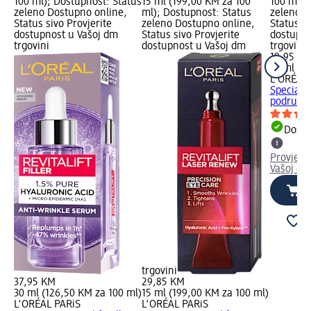
100 ml); Dostupnost: Status
15 ml (199,00 KM za 100
100 ml);
zeleno Dostupno online,
ml); Dostupnost: Status
zeleno D
Status sivo Provjerite
zeleno Dostupno online,
Status si
dostupnost u Vašoj dm
Status sivo Provjerite
dostupno
trgovini
dostupnost u Vašoj dm
trgovini
19,95 K
15 ml (1
L'ORÉAL 
Speciali
područje
Dostu
Provjeri
Vašoj dm
trgovini
37,95 KM
29,85 KM
30 ml (126,50 KM za 100 ml)
15 ml (199,00 KM za 100 ml)
L'ORÉAL PARiS
L'ORÉAL PARiS