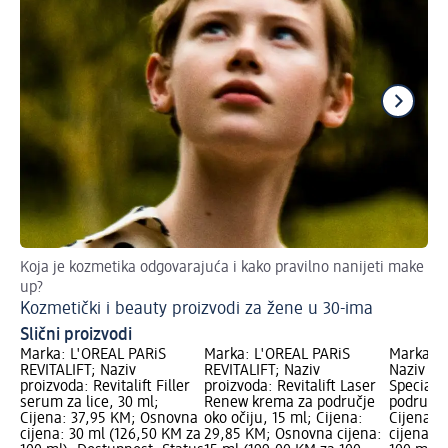
Koja je kozmetika odgovarajuća i kako pravilno nanijeti make
10
up?
Ko
Kozmetički i beauty proizvodi za žene u 30-ima
Slični proizvodi
Marka: L'ORÉAL PARiS
Marka: L'ORÉAL PARiS
Marka: L
REVITALIFT; Naziv
REVITALIFT; Naziv
Naziv pr
proizvoda: Revitalift Filler
proizvoda: Revitalift Laser
Speciali
serum za lice, 30 ml;
Renew krema za područje
područje 
Cijena: 37,95 KM; Osnovna
oko očiju, 15 ml; Cijena:
Cijena: 
cijena: 30 ml (126,50 KM za
29,85 KM; Osnovna cijena:
cijena: 