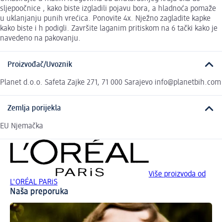
sljepoočnice , kako biste izgladili pojavu bora, a hladnoća pomaže
u uklanjanju punih vrećica. Ponovite 4x. Nježno zagladite kapke
kako biste i h podigli. Završite laganim pritiskom na 6 tački kako je
navedeno na pakovanju.
Proizvođač/Uvoznik
Planet d.o.o. Safeta Zajke 271, 71 000 Sarajevo info@planetbih.com
Zemlja porijekla
EU Njemačka
Više proizvoda od
L'ORÉAL PARiS
Naša preporuka