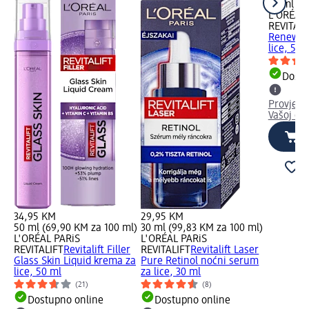
50 ml (5
L'ORÉAL 
REVITALI
Renew n
lice, 50 
Dostu
Provjeri
Vašoj dm
34,95 KM
29,95 KM
50 ml (69,90 KM za 100 ml)
30 ml (99,83 KM za 100 ml)
L'ORÉAL PARiS
L'ORÉAL PARiS
REVITALIFT
Revitalift Filler
REVITALIFT
Revitalift Laser
Glass Skin Liquid krema za
Pure Retinol noćni serum
lice, 50 ml
za lice, 30 ml
(21)
(8)
Dostupno online
Dostupno online