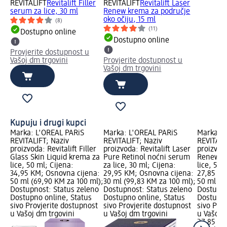
REVITALIFT
Revitalift Filler
REVITALIFT
Revitalift Laser
serum za lice, 30 ml
Renew krema za područje
oko očiju, 15 ml
(8)
(11)
Dostupno online
Dostupno online
Provjerite dostupnost u
Vašoj dm trgovini
Provjerite dostupnost u
Vašoj dm trgovini
Kupuju i drugi kupci
Marka: L'ORÉAL PARiS
Marka: L'ORÉAL PARiS
Marka: L
REVITALIFT; Naziv
REVITALIFT; Naziv
REVITALI
proizvoda: Revitalift Filler
proizvoda: Revitalift Laser
proizvoda
Glass Skin Liquid krema za
Pure Retinol noćni serum
Renew n
lice, 50 ml; Cijena:
za lice, 30 ml; Cijena:
lice, 50 
34,95 KM; Osnovna cijena:
29,95 KM; Osnovna cijena:
27,85 KM
50 ml (69,90 KM za 100 ml);
30 ml (99,83 KM za 100 ml);
50 ml (5
Dostupnost: Status zeleno
Dostupnost: Status zeleno
Dostupno
Dostupno online, Status
Dostupno online, Status
Dostupno
sivo Provjerite dostupnost
sivo Provjerite dostupnost
sivo Pro
u Vašoj dm trgovini
u Vašoj dm trgovini
u Vašoj 
27,85 K