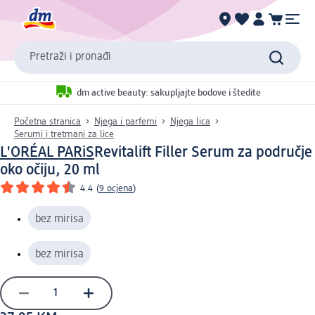
Pretraži i pronađi
dm active beauty: sakupljajte bodove i štedite
Početna stranica
Njega i parfemi
Njega lica
Serumi i tretmani za lice
L'ORÉAL PARiS
Revitalift Filler Serum za područje
oko očiju, 20 ml
4.4
(
9 ocjena
)
bez mirisa
bez mirisa