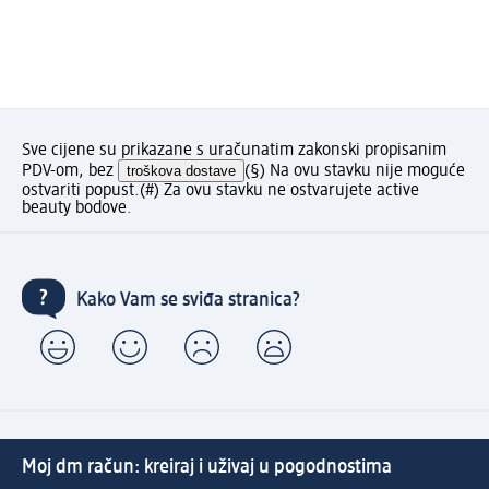
Sve cijene su prikazane s uračunatim zakonski propisanim
PDV-om, bez
troškova dostave
(§) Na ovu stavku nije moguće
ostvariti popust.
(#) Za ovu stavku ne ostvarujete active
beauty bodove.
Kako Vam se sviđa stranica?
Moj dm račun: kreiraj i uživaj u pogodnostima