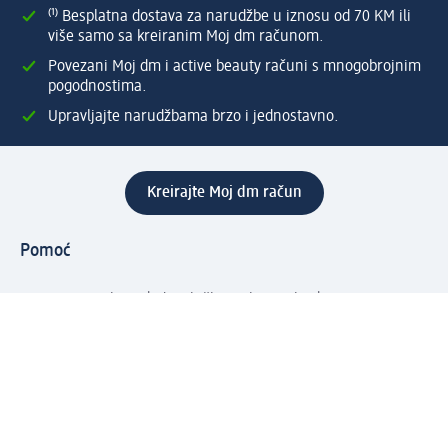
⁽¹⁾ Besplatna dostava za narudžbe u iznosu od 70 KM ili
više samo sa kreiranim Moj dm računom.
Povezani Moj dm i active beauty računi s mnogobrojnim
pogodnostima.
Upravljajte narudžbama brzo i jednostavno.
Kreirajte Moj dm račun
Pomoć
Programi i usluge
dm služba za korisnike
Načini i troškovi dostave
Povrat proizvoda
Preduzeće
O nama
Odgovornost
Karijera
PR i mediji
Svijet proizvoda