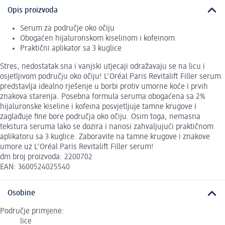
Opis proizvoda
Serum za područje oko očiju
Obogaćen hijaluronskom kiselinom i kofeinom
Praktični aplikator sa 3 kuglice
Stres, nedostatak sna i vanjski utjecaji odražavaju se na licu i
osjetljivom području oko očiju! L'Oréal Paris Revitalift Filler serum
predstavlja idealno rješenje u borbi protiv umorne koće i prvih
znakova starenja. Posebna formula seruma obogaćena sa 2%
hijaluronske kiseline i kofeina posvjetljuje tamne krugove i
zaglađuje fine bore područja oko očiju. Osim toga, nemasna
tekstura seruma lako se dozira i nanosi zahvaljujući praktičnom
aplikatoru sa 3 kuglice. Zaboravite na tamne krugove i znakove
umore uz L'Oréal Paris Revitalift Filler serum!
dm broj proizvoda: 2200702
EAN: 3600524025540
Osobine
Područje primjene:
lice