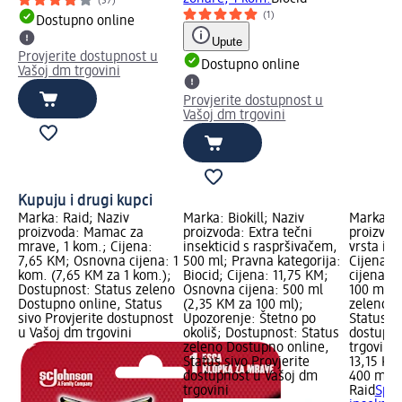
(57)
(1)
Dostupno online
Upute
Provjerite dostupnost u
Dostupno online
Vašoj dm trgovini
Provjerite dostupnost u
Vašoj dm trgovini
Kupuju i drugi kupci
Marka: Raid; Naziv
Marka: Biokill; Naziv
Marka: R
proizvoda: Mamac za
proizvoda: Extra tečni
proizvoda
mrave, 1 kom.; Cijena:
insekticid s raspršivačem,
vrsta in
7,65 KM; Osnovna cijena: 1
500 ml; Pravna kategorija:
Cijena: 
kom. (7,65 KM za 1 kom.);
Biocid; Cijena: 11,75 KM;
cijena: 
Dostupnost: Status zeleno
Osnovna cijena: 500 ml
100 ml);
Dostupno online, Status
(2,35 KM za 100 ml);
zeleno D
sivo Provjerite dostupnost
Upozorenje: Štetno po
Status si
u Vašoj dm trgovini
okoliš; Dostupnost: Status
dostupno
zeleno Dostupno online,
trgovini
Status sivo Provjerite
13,15 KM
dostupnost u Vašoj dm
400 ml (
trgovini
Raid
Spre