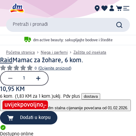
Pretraži i pronađi
dm active beauty: sakupljajte bodove i štedite
Početna stranica
Njega i parfemi
Zaštita od insekata
Raid
Mamac za žohare, 6 kom.
0
(
Ocijenite proizvod
)
10,95 KM
6 kom. (1,83 KM za 1 kom.)
uklj. Pdv plus
dostava
dm stalna cijena
nije povećana od 01.02.2026.
Dodati u korpu
Dostupno online