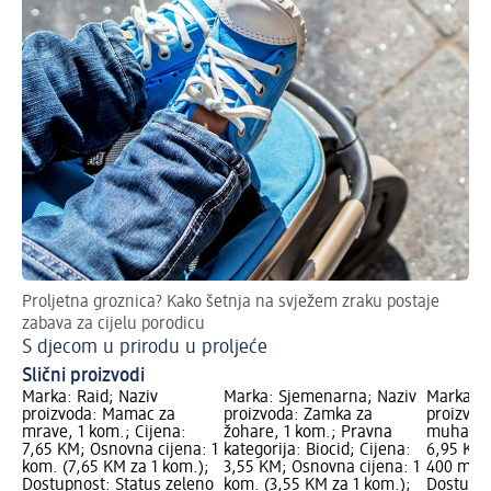
Proljetna groznica? Kako šetnja na svježem zraku postaje
zabava za cijelu porodicu
S djecom u prirodu u proljeće
Slični proizvodi
Marka: Raid; Naziv
Marka: Sjemenarna; Naziv
Marka: R
proizvoda: Mamac za
proizvoda: Zamka za
proizvoda
mrave, 1 kom.; Cijena:
žohare, 1 kom.; Pravna
muha, 40
7,65 KM; Osnovna cijena: 1
kategorija: Biocid; Cijena:
6,95 KM;
kom. (7,65 KM za 1 kom.);
3,55 KM; Osnovna cijena: 1
400 ml (
Dostupnost: Status zeleno
kom. (3,55 KM za 1 kom.);
Dostupno