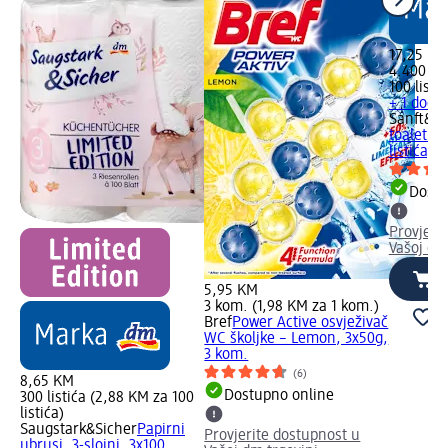
17,25 KM
4.400 lis
100 listić
+ 1 dodat
Sanft&Si
toaletni 
listića, 
Dostu
Provjeri
Vašoj dm
5,95 KM
3 kom. (1,98 KM za 1 kom.)
Bref
Power Active osvježivač
WC školjke – Lemon, 3x50g,
3 kom.
(6)
8,65 KM
Dostupno online
300 listića (2,88 KM za 100
listića)
Saugstark&Sicher
Papirni
Provjerite dostupnost u
ubrusi, 3-slojni, 3x100