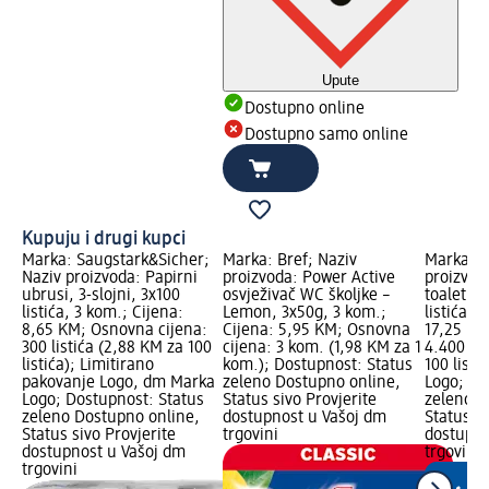
Upute
Dostupno online
Dostupno samo online
Kupuju i drugi kupci
Marka: Saugstark&Sicher;
Marka: Bref; Naziv
Marka: S
Naziv proizvoda: Papirni
proizvoda: Power Active
proizvo
ubrusi, 3-slojni, 3x100
osvježivač WC školjke –
toaletni 
listića, 3 kom.; Cijena:
Lemon, 3x50g, 3 kom.;
listića, 
8,65 KM; Osnovna cijena:
Cijena: 5,95 KM; Osnovna
17,25 KM
300 listića (2,88 KM za 100
cijena: 3 kom. (1,98 KM za 1
4.400 lis
listića); Limitirano
kom.); Dostupnost: Status
100 list
pakovanje Logo, dm Marka
zeleno Dostupno online,
Logo; Do
Logo; Dostupnost: Status
Status sivo Provjerite
zeleno D
zeleno Dostupno online,
dostupnost u Vašoj dm
Status si
Status sivo Provjerite
trgovini
dostupno
dostupnost u Vašoj dm
trgovini
trgovini