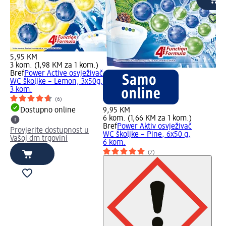
5,95 KM
3 kom. (1,98 KM za 1 kom.)
Bref
Power Active osvježivač
WC školjke – Lemon, 3x50g,
3 kom.
(6)
Dostupno online
9,95 KM
6 kom. (1,66 KM za 1 kom.)
Bref
Power Aktiv osvježivač
Provjerite dostupnost u
WC školjke – Pine, 6x50 g,
Vašoj dm trgovini
6 kom.
(7)