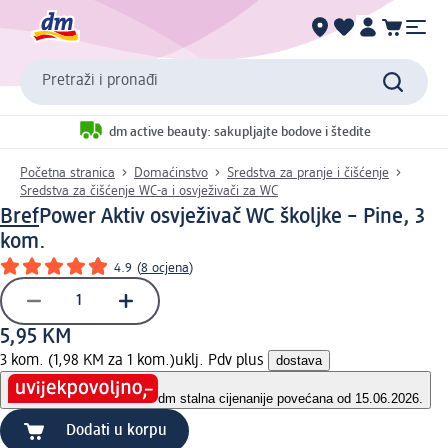
Pretraži i pronađi
dm active beauty: sakupljajte bodove i štedite
Početna stranica
Domaćinstvo
Sredstva za pranje i čišćenje
Sredstva za čišćenje WC-a i osvježivači za WC
Bref
Power Aktiv osvježivač WC školjke – Pine, 3
kom.
4.9
(
8 ocjena
)
5,95 KM
3 kom. (1,98 KM za 1 kom.)
uklj. Pdv plus
dostava
dm stalna cijena
nije povećana od 15.06.2026.
Dodati u korpu