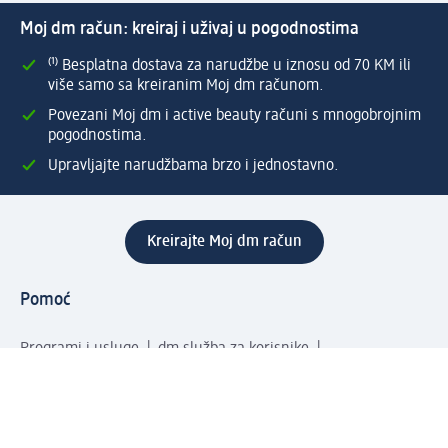
Moj dm račun: kreiraj i uživaj u pogodnostima
⁽¹⁾ Besplatna dostava za narudžbe u iznosu od 70 KM ili
više samo sa kreiranim Moj dm računom.
Povezani Moj dm i active beauty računi s mnogobrojnim
pogodnostima.
Upravljajte narudžbama brzo i jednostavno.
Kreirajte Moj dm račun
Pomoć
Programi i usluge
dm služba za korisnike
Načini i troškovi dostave
Povrat proizvoda
Preduzeće