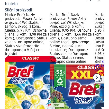
toaleta
Slični proizvodi
Marka: Bref; Naziv
Marka: Bref; Naziv
Marka: B
proizvoda: Power Active
proizvoda: Power Aktiv
proizvod
osvježivač WC školjke –
osvježivač WC školjke –
osvježiva
Lemon, 3x50g, 3 kom.;
Pine, 6x50 g, 6 kom.;
Eukalypt
Cijena: 5,95 KM; Osnovna
Cijena: 9,95 KM; Osnovna
6,95 KM;
cijena: 3 kom. (1,98 KM za 1
cijena: 6 kom. (1,66 KM za 1
kom. (2,
kom.); Dostupnost: Status
kom.); Dostupno samo
Dostupno
zeleno Dostupno online,
online Logo; Upozorenje:
Dostupno
Status sivo Provjerite
Štetne, nadražujuće
sivo Pro
dostupnost u Vašoj dm
supstance; Dostupnost:
u Vašoj 
trgovini
Status zeleno Dostupno
6,95 KM
online, Status crveno
3 kom. (
Dostupno samo online
Bref
Blue
WC školj
kom.
Uput
Dostu
Provjeri
Vašoj dm