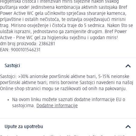
Higijenska čistoća i intenzivan miris svježine nakon svakog
puštanja vode! Jedinstvena kombinacija aktivnih sastojaka Bref
Power Active WC gela učinkovito sprječava stvaranje kamenca,
prljavštine i ostalih nečistoća, te ostavlja osvježavajući mirisni
trag. Mirisno osvježenje i čistoća traje do 5 sedmica. Nakon što se
uložak isprazni, jednostavno ga zamijenite drugim. Bref Power
Active - Pine WC gel za higijensku svježinu i ugodan miris!
dm broj proizvoda: 2386281
EAN: 9000101546231
Sastojci
Sastojci: >30% anionske površinski aktivne tvari, 5-15% neionske
površinski aktivne tvari; miris borovine Sastojci navedeni na našoj
Online shop stranici mogu se razlikovati od onih na pakovanju.
Na ovom linku možete saznati dodatne informacije EU o
sastojcima.
Dodatne informacije
Upute za upotrebu