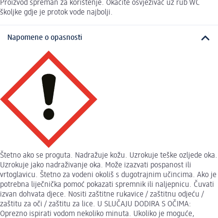
Proizvod spreman za korištenje. Okačite osvježivač uz rub WC
školjke gdje je protok vode najbolji.
Napomene o opasnosti
Štetno ako se proguta. Nadražuje kožu. Uzrokuje teške ozljede oka.
Uzrokuje jako nadraživanje oka. Može izazvati pospanost ili
vrtoglavicu. Štetno za vodeni okoliš s dugotrajnim učincima. Ako je
potrebna liječnička pomoć pokazati spremnik ili naljepnicu. Čuvati
izvan dohvata djece. Nositi zaštitne rukavice / zaštitnu odjeću /
zaštitu za oči / zaštitu za lice. U SLUČAJU DODIRA S OČIMA:
Oprezno ispirati vodom nekoliko minuta. Ukoliko je moguće,