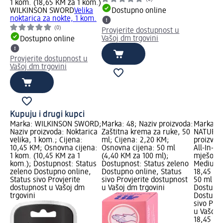
1 kom. (18,65 KM za 1 kom.)
WILKINSON SWORD
Velika
Dostupno online
noktarica za nokte, 1 kom.
(0)
Provjerite dostupnost u
Vašoj dm trgovini
Dostupno online
Provjerite dostupnost u
Vašoj dm trgovini
Kupuju i drugi kupci
Marka: WILKINSON SWORD;
Marka: 48; Naziv proizvoda:
Marka: 
Naziv proizvoda: Noktarica
Zaštitna krema za ruke, 50
NATURAL
velika, 1 kom.; Cijena:
ml; Cijena: 2,20 KM;
proizvod
10,45 KM; Osnovna cijena:
Osnovna cijena: 50 ml
All-In-1
1 kom. (10,45 KM za 1
(4,40 KM za 100 ml);
mješovit
kom.); Dostupnost: Status
Dostupnost: Status zeleno
Medium, 
zeleno Dostupno online,
Dostupno online, Status
18,45 KM
Status sivo Provjerite
sivo Provjerite dostupnost
50 ml (3
dostupnost u Vašoj dm
u Vašoj dm trgovini
Dostupno
trgovini
Dostupno
sivo Pro
u Vašoj 
18,45 K