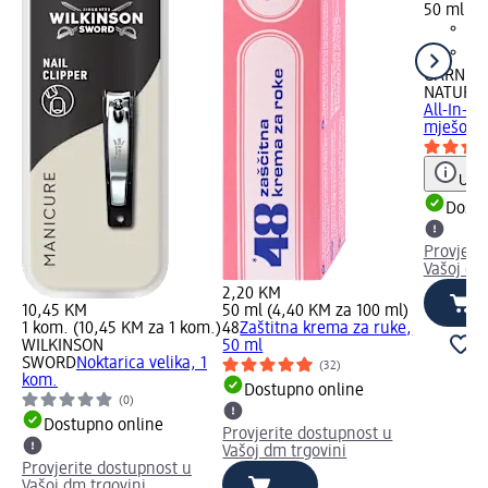
50 ml (3
GARNIER
NATURA
All-In-1
mješovit
Uput
Dostu
Provjeri
Vašoj dm
2,20 KM
10,45 KM
50 ml (4,40 KM za 100 ml)
1 kom. (10,45 KM za 1 kom.)
48
Zaštitna krema za ruke,
WILKINSON
50 ml
SWORD
Noktarica velika, 1
(32)
kom.
Dostupno online
(0)
Dostupno online
Provjerite dostupnost u
Vašoj dm trgovini
Provjerite dostupnost u
Vašoj dm trgovini