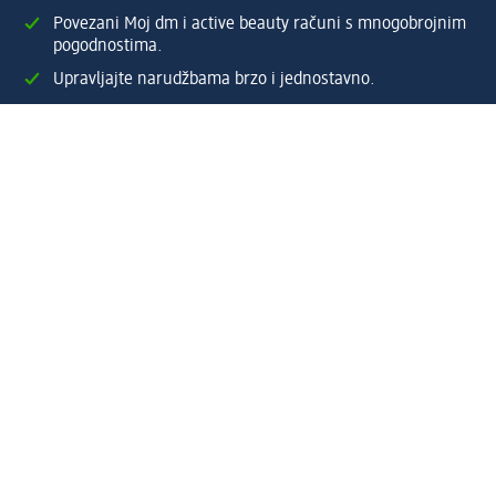
Povezani Moj dm i active beauty računi s mnogobrojnim
pogodnostima.
Upravljajte narudžbama brzo i jednostavno.
Kreirajte Moj dm račun
Pomoć
Programi i usluge
dm služba za korisnike
Načini i troškovi dostave
Povrat proizvoda
Preduzeće
O nama
Odgovornost
Karijera
PR i mediji
Svijet proizvoda