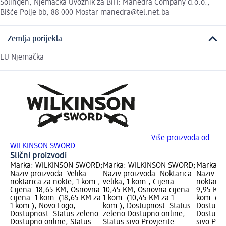
Solingen, Njemačka Uvoznik za BiH: Manedra Company d.o.o.,
Bišće Polje bb, 88 000 Mostar manedra@tel.net.ba
Zemlja porijekla
EU Njemačka
Više proizvoda od
WILKINSON SWORD
Slični proizvodi
Marka: WILKINSON SWORD;
Marka: WILKINSON SWORD;
Marka: 
Naziv proizvoda: Velika
Naziv proizvoda: Noktarica
Naziv pr
noktarica za nokte, 1 kom.;
velika, 1 kom.; Cijena:
noktarica
Cijena: 18,65 KM; Osnovna
10,45 KM; Osnovna cijena:
9,95 KM;
cijena: 1 kom. (18,65 KM za
1 kom. (10,45 KM za 1
kom. (9,
1 kom.); Novo Logo;
kom.); Dostupnost: Status
Dostupno
Dostupnost: Status zeleno
zeleno Dostupno online,
Dostupno
Dostupno online, Status
Status sivo Provjerite
sivo Pro