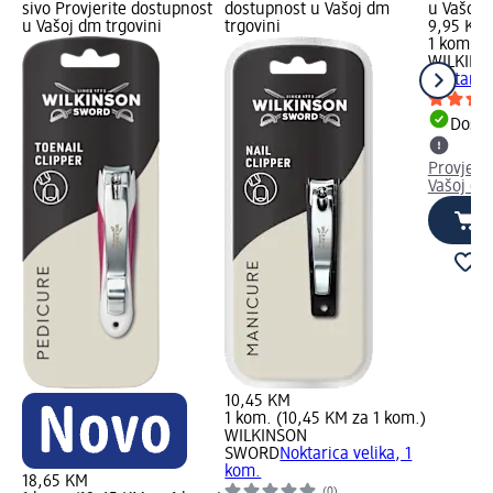
sivo Provjerite dostupnost
dostupnost u Vašoj dm
u Vašoj 
u Vašoj dm trgovini
trgovini
9,95 KM
1 kom. (
WILKIN
noktaric
Dostu
Provjeri
Vašoj dm
10,45 KM
1 kom. (10,45 KM za 1 kom.)
WILKINSON
SWORD
Noktarica velika, 1
kom.
18,65 KM
(0)