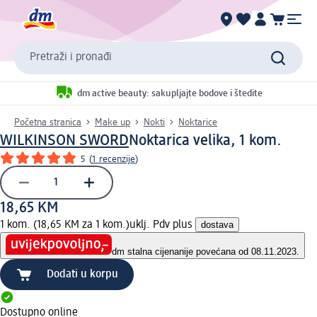
Pretraži i pronađi
dm active beauty: sakupljajte bodove i štedite
Početna stranica
Make up
Nokti
Noktarice
WILKINSON SWORD
Noktarica velika, 1 kom.
5
(
1 recenzije
)
18,65 KM
1 kom. (18,65 KM za 1 kom.)
uklj. Pdv plus
dostava
dm stalna cijena
nije povećana od 08.11.2023.
Dodati u korpu
Dostupno online