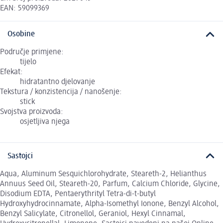
EAN: 59099369
Osobine
Područje primjene:
tijelo
Efekat:
hidratantno djelovanje
Tekstura / konzistencija / nanošenje:
stick
Svojstva proizvoda:
osjetljiva njega
Sastojci
Aqua, Aluminum Sesquichlorohydrate, Steareth-2, Helianthus
Annuus Seed Oil, Steareth-20, Parfum, Calcium Chloride, Glycine,
Disodium EDTA, Pentaerythrityl Tetra-di-t-butyl
Hydroxyhydrocinnamate, Alpha-Isomethyl Ionone, Benzyl Alcohol,
Benzyl Salicylate, Citronellol, Geraniol, Hexyl Cinnamal,