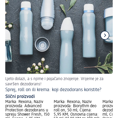
Ljeto dolazi, a s njime i pojačano znojenje. Vrijeme je za
Ov
savršen dezodorans!
Li
Sprej, roll on ili krema: koji dezodorans koristite?
Slični proizvodi
Marka: Rexona; Naziv
Marka: Rexona; Naziv
Marka: R
proizvoda: Advanced
proizvoda: Biorythm deo
proizvod
Protection dezodorans u
roll on, 50 ml; Cijena:
dezodora
spreju Shower Fresh, 150
5,95 KM; Osnovna cijena:
ml; Cije