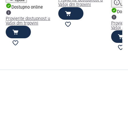
Provjerite dostupnost u
Uput
Vašoj dm trgovini
Dostupno online
Dostu
Provjerite dostupnost u
Vašoj dm trgovini
Provjeri
Vašoj dm