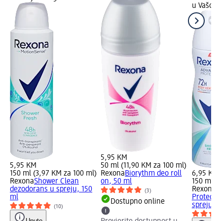
u Vašoj 
5,95 KM
5,95 KM
50 ml (11,90 KM za 100 ml)
150 ml (3,97 KM za 100 ml)
Rexona
Biorythm deo roll
6,95 KM
Rexona
Shower Clean
on, 50 ml
150 ml (
dezodorans u spreju, 150
Rexona
A
(3)
ml
Protecti
Dostupno online
spreju S
(10)
Upute