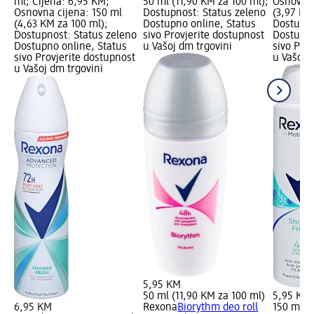
ml; Cijena: 6,95 KM;
50 ml (11,90 KM za 100 ml);
Osnovna 
Osnovna cijena: 150 ml
Dostupnost: Status zeleno
(3,97 KM
(4,63 KM za 100 ml);
Dostupno online, Status
Dostupno
Dostupnost: Status zeleno
sivo Provjerite dostupnost
Dostupno
Dostupno online, Status
u Vašoj dm trgovini
sivo Pro
sivo Provjerite dostupnost
u Vašoj 
u Vašoj dm trgovini
5,95 KM
50 ml (11,90 KM za 100 ml)
5,95 KM
6,95 KM
Rexona
Biorythm deo roll
150 ml (