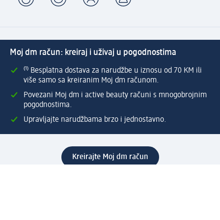
Moj dm račun: kreiraj i uživaj u pogodnostima
⁽¹⁾ Besplatna dostava za narudžbe u iznosu od 70 KM ili
više samo sa kreiranim Moj dm računom.
Povezani Moj dm i active beauty računi s mnogobrojnim
pogodnostima.
Upravljajte narudžbama brzo i jednostavno.
Kreirajte Moj dm račun
Pomoć
Programi i usluge
dm služba za korisnike