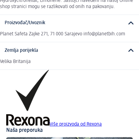
Hydroxycitronellal, Limonene. Sastojci navedeni na našoj Online
shop stranici mogu se razlikovati od onih na pakovanju.
Proizvođač/Uvoznik
Planet Safeta Zajke 271, 71 000 Sarajevo info@planetbih.com
Zemlja porijekla
Velika Britanija
Više proizvoda od Rexona
Naša preporuka