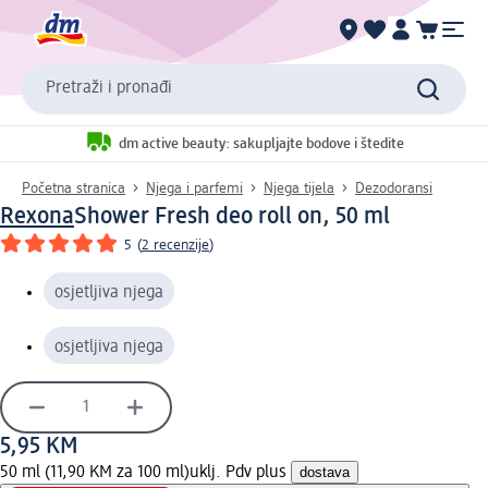
Pretraži i pronađi
dm active beauty: sakupljajte bodove i štedite
Početna stranica
Njega i parfemi
Njega tijela
Dezodoransi
Rexona
Shower Fresh deo roll on, 50 ml
5
(
2 recenzije
)
osjetljiva njega
osjetljiva njega
5,95 KM
50 ml (11,90 KM za 100 ml)
uklj. Pdv plus
dostava