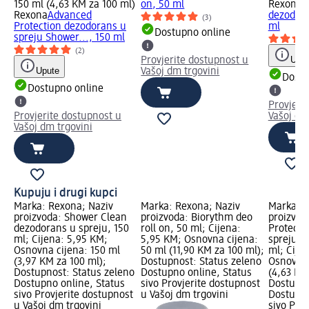
150 ml (4,63 KM za 100 ml)
on, 50 ml
Rexona
S
Rexona
Advanced
dezodora
(3)
Protection dezodorans u
ml
Dostupno online
spreju Shower..., 150 ml
(2)
Uput
Provjerite dostupnost u
Upute
Vašoj dm trgovini
Dostu
Dostupno online
Provjeri
Provjerite dostupnost u
Vašoj dm
Vašoj dm trgovini
Kupuju i drugi kupci
Marka: Rexona; Naziv
Marka: Rexona; Naziv
Marka: R
proizvoda: Shower Clean
proizvoda: Biorythm deo
proizvod
dezodorans u spreju, 150
roll on, 50 ml; Cijena:
Protecti
ml; Cijena: 5,95 KM;
5,95 KM; Osnovna cijena:
spreju S
Osnovna cijena: 150 ml
50 ml (11,90 KM za 100 ml);
ml; Cije
(3,97 KM za 100 ml);
Dostupnost: Status zeleno
Osnovna 
Dostupnost: Status zeleno
Dostupno online, Status
(4,63 KM
Dostupno online, Status
sivo Provjerite dostupnost
Dostupno
sivo Provjerite dostupnost
u Vašoj dm trgovini
Dostupno
u Vašoj dm trgovini
sivo Pro