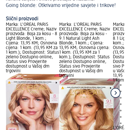
Going blonde: Otkrivamo vrijedne savjete i trikove!
Po
Slični proizvodi
Marka: L'ORÉAL PARiS
Marka: L'ORÉAL PARiS
Marka: L
EXCELLENCE Creme; Naziv
EXCELLENCE Creme; Naziv
EXCELLE
proizvoda: Boja za kosu - 8
proizvoda: Boja za kosu -
proizvod
Light Blonde, 1 kom.;
9.1 Natural Light Ash
8.1 Light
Cijena: 13,95 KM; Osnovna
Blonde, 1 kom.; Cijena:
kom.; Ci
cijena: 1 kom. (13,95 KM za
13,95 KM; Osnovna cijena:
Osnovna 
1 kom.); Dostupnost: Status
1 kom. (13,95 KM za 1
(13,95 K
zeleno Dostupno online,
kom.); Dostupnost: Status
Dostupno
Status sivo Provjerite
zeleno Dostupno online,
Dostupno
dostupnost u Vašoj dm
Status sivo Provjerite
sivo Pro
trgovini
dostupnost u Vašoj dm
u Vašoj 
trgovini
13,95 KM
1 kom. (
+1
L'ORÉAL