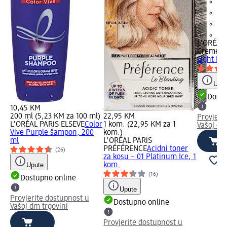
+1
L'ORÉAL
Creme
Bo
Light Bl
Uput
Dostu
10,45 KM
200 ml (5,23 KM za 100 ml)
22,95 KM
Provjeri
L'ORÉAL PARiS ELSEVE
Color
1 kom. (22,95 KM za 1
Vašoj dm
Vive Purple šampon, 200
kom.)
ml
L'ORÉAL PARiS
PRÉFÉRENCE
Acidni toner
(26)
za kosu – 01 Platinum Ice, 1
Upute
kom.
(16)
Dostupno online
Upute
Provjerite dostupnost u
Dostupno online
Vašoj dm trgovini
Provjerite dostupnost u