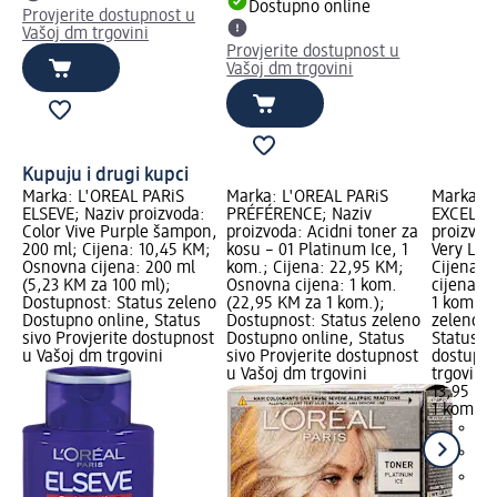
Dostupno online
Provjerite dostupnost u
Vašoj dm trgovini
Provjerite dostupnost u
Vašoj dm trgovini
Kupuju i drugi kupci
Marka: L'ORÉAL PARiS
Marka: L'ORÉAL PARiS
Marka: L
ELSEVE; Naziv proizvoda:
PRÉFÉRENCE; Naziv
EXCELLE
Color Vive Purple šampon,
proizvoda: Acidni toner za
proizvoda
200 ml; Cijena: 10,45 KM;
kosu – 01 Platinum Ice, 1
Very Lig
Osnovna cijena: 200 ml
kom.; Cijena: 22,95 KM;
Cijena: 
(5,23 KM za 100 ml);
Osnovna cijena: 1 kom.
cijena: 
Dostupnost: Status zeleno
(22,95 KM za 1 kom.);
1 kom.);
Dostupno online, Status
Dostupnost: Status zeleno
zeleno D
sivo Provjerite dostupnost
Dostupno online, Status
Status si
u Vašoj dm trgovini
sivo Provjerite dostupnost
dostupno
u Vašoj dm trgovini
trgovini
13,95 KM
1 kom. (