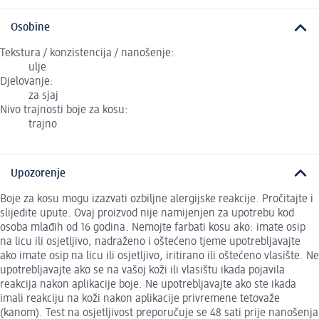
Osobine
Tekstura / konzistencija / nanošenje:
ulje
Djelovanje:
za sjaj
Nivo trajnosti boje za kosu:
trajno
Upozorenje
Boje za kosu mogu izazvati ozbiljne alergijske reakcije. Pročitajte i
slijedite upute. Ovaj proizvod nije namijenjen za upotrebu kod
osoba mlađih od 16 godina. Nemojte farbati kosu ako: imate osip
na licu ili osjetljivo, nadraženo i oštećeno tjeme upotrebljavajte
ako imate osip na licu ili osjetljivo, iritirano ili oštećeno vlasište. Ne
upotrebljavajte ako se na vašoj koži ili vlasištu ikada pojavila
reakcija nakon aplikacije boje. Ne upotrebljavajte ako ste ikada
imali reakciju na koži nakon aplikacije privremene tetovaže
(kanom). Test na osjetljivost preporučuje se 48 sati prije nanošenja