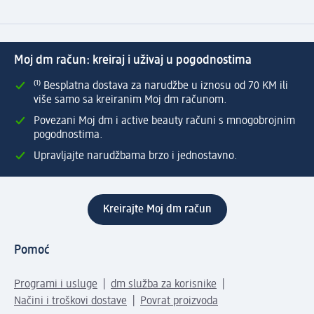
Moj dm račun: kreiraj i uživaj u pogodnostima
⁽¹⁾ Besplatna dostava za narudžbe u iznosu od 70 KM ili
više samo sa kreiranim Moj dm računom.
Povezani Moj dm i active beauty računi s mnogobrojnim
pogodnostima.
Upravljajte narudžbama brzo i jednostavno.
Kreirajte Moj dm račun
Pomoć
Programi i usluge
dm služba za korisnike
Načini i troškovi dostave
Povrat proizvoda