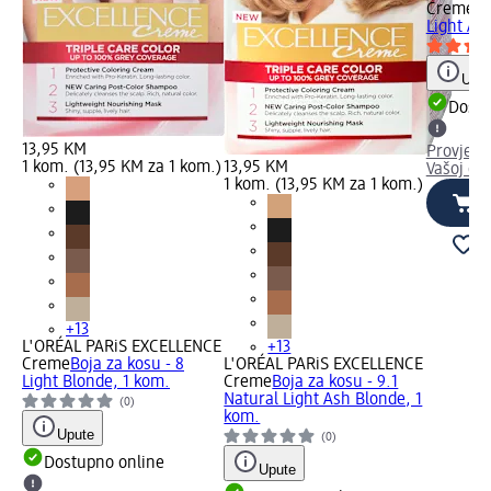
Creme
Bo
Light As
Uput
Dostu
13,95 KM
Provjeri
1 kom. (13,95 KM za 1 kom.)
13,95 KM
Vašoj dm
1 kom. (13,95 KM za 1 kom.)
+13
L'ORÉAL PARiS EXCELLENCE
+13
Creme
Boja za kosu - 8
L'ORÉAL PARiS EXCELLENCE
Light Blonde, 1 kom.
Creme
Boja za kosu - 9.1
Natural Light Ash Blonde, 1
(0)
kom.
Upute
(0)
Dostupno online
Upute