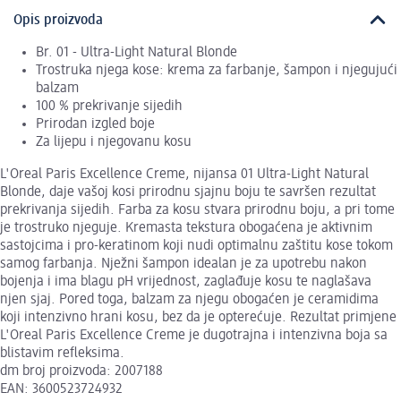
Opis proizvoda
Br. 01 - Ultra-Light Natural Blonde
Trostruka njega kose: krema za farbanje, šampon i njegujući
balzam
100 % prekrivanje sijedih
Prirodan izgled boje
Za lijepu i njegovanu kosu
L'Oreal Paris Excellence Creme, nijansa 01 Ultra-Light Natural
Blonde, daje vašoj kosi prirodnu sjajnu boju te savršen rezultat
prekrivanja sijedih. Farba za kosu stvara prirodnu boju, a pri tome
je trostruko njeguje. Kremasta tekstura obogaćena je aktivnim
sastojcima i pro-keratinom koji nudi optimalnu zaštitu kose tokom
samog farbanja. Nježni šampon idealan je za upotrebu nakon
bojenja i ima blagu pH vrijednost, zaglađuje kosu te naglašava
njen sjaj. Pored toga, balzam za njegu obogaćen je ceramidima
koji intenzivno hrani kosu, bez da je opterećuje. Rezultat primjene
L'Oreal Paris Excellence Creme je dugotrajna i intenzivna boja sa
blistavim refleksima.
dm broj proizvoda: 2007188
EAN: 3600523724932