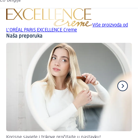
EU Belgija
Više proizvoda od
L'ORÉAL PARiS EXCELLENCE Creme
Naša preporuka
Korisne savjete i trikove pročitajte u nastavku!
Is