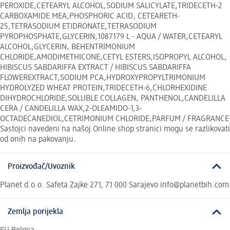
PEROXIDE,CETEARYL ALCOHOL,SODIUM SALICYLATE,TRIDECETH-2
CARBOXAMIDE MEA,PHOSPHORIC ACID, CETEARETH-
25,TETRASODIUM ETIDRONATE,TETRASODIUM
PYROPHOSPHATE,GLYCERIN,1087179 L - AQUA / WATER,CETEARYL
ALCOHOL,GLYCERIN, BEHENTRIMONIUM
CHLORIDE,AMODIMETHICONE,CETYL ESTERS,ISOPROPYL ALCOHOL,
HIBISCUS SABDARIFFA EXTRACT / HIBISCUS SABDARIFFA
FLOWEREXTRACT,SODIUM PCA,HYDROXYPROPYLTRIMONIUM
HYDROLYZED WHEAT PROTEIN,TRIDECETH-6,CHLORHEXIDINE
DIHYDROCHLORIDE,SOLUBLE COLLAGEN, PANTHENOL,CANDELILLA
CERA / CANDELILLA WAX,2-OLEAMIDO-1,3-
OCTADECANEDIOL,CETRIMONIUM CHLORIDE,PARFUM / FRAGRANCE
Sastojci navedeni na našoj Online shop stranici mogu se razlikovati
od onih na pakovanju.
Proizvođač/Uvoznik
Planet d.o.o. Safeta Zajke 271, 71 000 Sarajevo info@planetbih.com
Zemlja porijekla