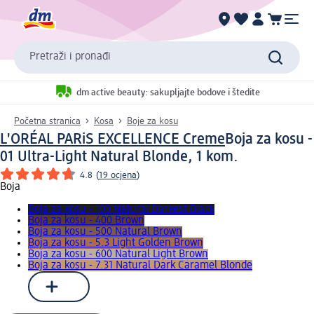
Pretraži i pronađi
dm active beauty: sakupljajte bodove i štedite
Početna stranica
Kosa
Boje za kosu
L'ORÉAL PARiS EXCELLENCE Creme
Boja za kosu -
01 Ultra-Light Natural Blonde, 1 kom.
4.8
(
19 ocjena
)
Boja
Boja za kosu - 100 Natural Darkest Black
Boja za kosu - 400 Brown
Boja za kosu - 500 Natural Brown
Boja za kosu - 5.3 Light Golden Brown
Boja za kosu - 600 Natural Light Brown
Boja za kosu - 7.31 Natural Dark Caramel Blonde