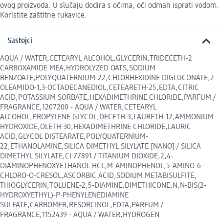
ovog proizvoda. U slučaju dodira s očima, oči odmah isprati vodom.
Koristite zaštitne rukavice.
Sastojci
AQUA / WATER,CETEARYL ALCOHOL,GLYCERIN,TRIDECETH-2
CARBOXAMIDE MEA,HYDROLYZED OATS,SODIUM
BENZOATE,POLYQUATERNIUM-22,CHLORHEXIDINE DIGLUCONATE,2-
OLEAMIDO-1,3-OCTADECANEDIOL,CETEARETH-25,EDTA,CITRIC
ACID,POTASSIUM SORBATE,HEXADIMETHRINE CHLORIDE,PARFUM /
FRAGRANCE,1207200 - AQUA / WATER,CETEARYL
ALCOHOL,PROPYLENE GLYCOL,DECETH-3,LAURETH-12,AMMONIUM
HYDROXIDE,OLETH-30,HEXADIMETHRINE CHLORIDE,LAURIC
ACID,GLYCOL DISTEARATE,POLYQUATERNIUM-
22,ETHANOLAMINE,SILICA DIMETHYL SILYLATE [NANO] / SILICA
DIMETHYL SILYLATE,CI 77891 / TITANIUM DIOXIDE,2,4-
DIAMINOPHENOXYETHANOL HCL,M-AMINOPHENOL,5-AMINO-6-
CHLORO-O-CRESOL,ASCORBIC ACID,SODIUM METABISULFITE,
THIOGLYCERIN,TOLUENE-2,5-DIAMINE,DIMETHICONE,N,N-BIS(2-
HYDROXYETHYL)-P-PHENYLENEDIAMINE
SULFATE,CARBOMER,RESORCINOL,EDTA,PARFUM /
FRAGRANCE,1152439 - AQUA / WATER,HYDROGEN