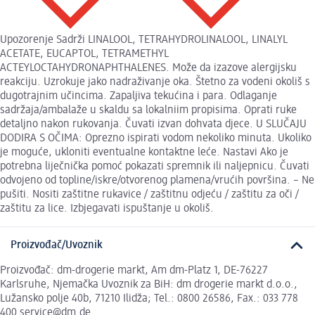
Upozorenje Sadrži LINALOOL, TETRAHYDROLINALOOL, LINALYL
ACETATE, EUCAPTOL, TETRAMETHYL
ACTEYLOCTAHYDRONAPHTHALENES. Može da izazove alergijsku
reakciju. Uzrokuje jako nadraživanje oka. Štetno za vodeni okoliš s
dugotrajnim učincima. Zapaljiva tekućina i para. Odlaganje
sadržaja/ambalaže u skaldu sa lokalniim propisima. Oprati ruke
detaljno nakon rukovanja. Čuvati izvan dohvata djece. U SLUČAJU
DODIRA S OČIMA: Oprezno ispirati vodom nekoliko minuta. Ukoliko
je moguće, ukloniti eventualne kontaktne leće. Nastavi Ako je
potrebna liječnička pomoć pokazati spremnik ili naljepnicu. Čuvati
odvojeno od topline/iskre/otvorenog plamena/vrućih površina. – Ne
pušiti. Nositi zaštitne rukavice / zaštitnu odjeću / zaštitu za oči /
zaštitu za lice. Izbjegavati ispuštanje u okoliš.
Proizvođač/Uvoznik
Proizvođač: dm-drogerie markt, Am dm-Platz 1, DE-76227
Karlsruhe, Njemačka Uvoznik za BiH: dm drogerie markt d.o.o.,
Lužansko polje 40b, 71210 Ilidža; Tel.: 0800 26586, Fax.: 033 778
400 service@dm.de