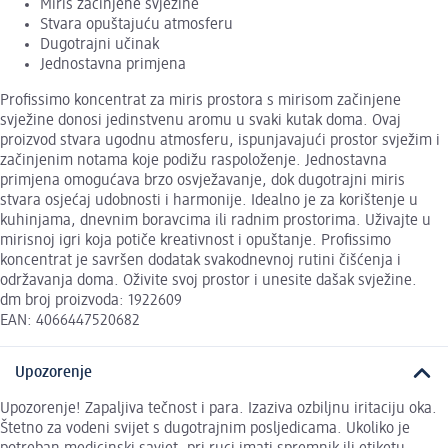
Miris začinjene svježine
Stvara opuštajuću atmosferu
Dugotrajni učinak
Jednostavna primjena
Profissimo koncentrat za miris prostora s mirisom začinjene
svježine donosi jedinstvenu aromu u svaki kutak doma. Ovaj
proizvod stvara ugodnu atmosferu, ispunjavajući prostor svježim i
začinjenim notama koje podižu raspoloženje. Jednostavna
primjena omogućava brzo osvježavanje, dok dugotrajni miris
stvara osjećaj udobnosti i harmonije. Idealno je za korištenje u
kuhinjama, dnevnim boravcima ili radnim prostorima. Uživajte u
mirisnoj igri koja potiče kreativnost i opuštanje. Profissimo
koncentrat je savršen dodatak svakodnevnoj rutini čišćenja i
održavanja doma. Oživite svoj prostor i unesite dašak svježine.
dm broj proizvoda: 1922609
EAN: 4066447520682
Upozorenje
Upozorenje! Zapaljiva tečnost i para. Izaziva ozbiljnu iritaciju oka.
Štetno za vodeni svijet s dugotrajnim posljedicama. Ukoliko je