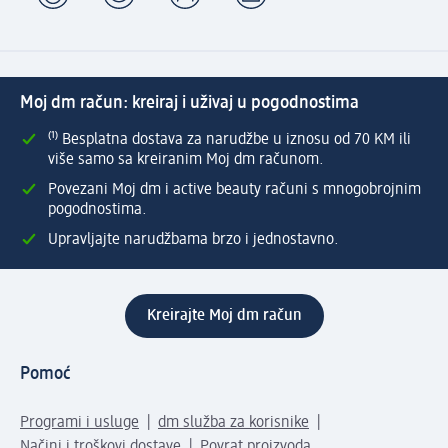
Moj dm račun: kreiraj i uživaj u pogodnostima
⁽¹⁾ Besplatna dostava za narudžbe u iznosu od 70 KM ili
više samo sa kreiranim Moj dm računom.
Povezani Moj dm i active beauty računi s mnogobrojnim
pogodnostima.
Upravljajte narudžbama brzo i jednostavno.
Kreirajte Moj dm račun
Pomoć
Programi i usluge
dm služba za korisnike
Načini i troškovi dostave
Povrat proizvoda