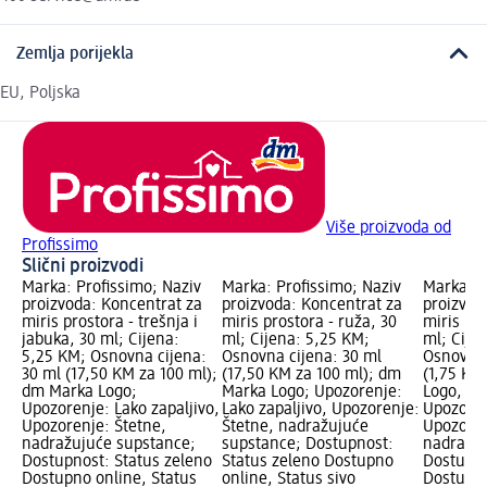
Zemlja porijekla
EU, Poljska
Više proizvoda od
Profissimo
Slični proizvodi
Marka: Profissimo; Naziv
Marka: Profissimo; Naziv
Marka: P
proizvoda: Koncentrat za
proizvoda: Koncentrat za
proizvod
miris prostora - trešnja i
miris prostora - ruža, 30
miris pro
jabuka, 30 ml; Cijena:
ml; Cijena: 5,25 KM;
ml; Cije
5,25 KM; Osnovna cijena:
Osnovna cijena: 30 ml
Osnovna 
30 ml (17,50 KM za 100 ml);
(17,50 KM za 100 ml); dm
(1,75 KM
dm Marka Logo;
Marka Logo; Upozorenje:
Logo, dm
Upozorenje: Lako zapaljivo,
Lako zapaljivo, Upozorenje:
Upozoren
Upozorenje: Štetne,
Štetne, nadražujuće
Upozoren
nadražujuće supstance;
supstance; Dostupnost:
nadražuj
Dostupnost: Status zeleno
Status zeleno Dostupno
Dostupno
Dostupno online, Status
online, Status sivo
Dostupno