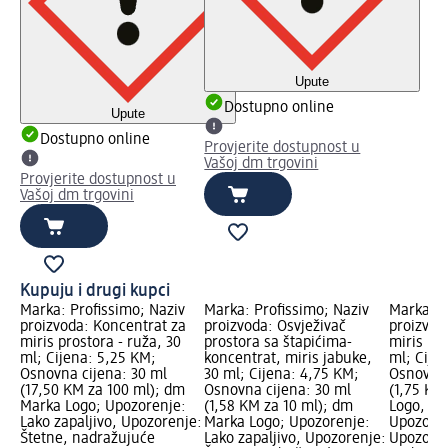
Upute
Dostupno online
Upute
Dostupno online
Provjerite dostupnost u
Vašoj dm trgovini
Provjerite dostupnost u
Vašoj dm trgovini
Kupuju i drugi kupci
Marka: Profissimo; Naziv
Marka: Profissimo; Naziv
Marka: P
proizvoda: Koncentrat za
proizvoda: Osvježivač
proizvod
miris prostora - ruža, 30
prostora sa štapićima-
miris pro
ml; Cijena: 5,25 KM;
koncentrat, miris jabuke,
ml; Cije
Osnovna cijena: 30 ml
30 ml; Cijena: 4,75 KM;
Osnovna 
(17,50 KM za 100 ml); dm
Osnovna cijena: 30 ml
(1,75 KM
Marka Logo; Upozorenje:
(1,58 KM za 10 ml); dm
Logo, dm
Lako zapaljivo, Upozorenje:
Marka Logo; Upozorenje:
Upozoren
Štetne, nadražujuće
Lako zapaljivo, Upozorenje:
Upozoren