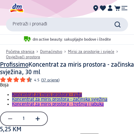
Pretraži i pronađi
dm active beauty: sakupljajte bodove i štedite
Početna stranica
Domaćinstvo
Mirisi za prostorije i svijeće
Osvježivači prostora
Profissimo
Koncentrat za miris prostora - začinska
svježina, 30 ml
4.5
(
37 ocjena
)
Boja
Koncentrat za miris prostora - ruža
Koncentrat za miris prostora - začinska svježina
Koncentrat za miris prostora - trešnja i jabuka
5,25 KM