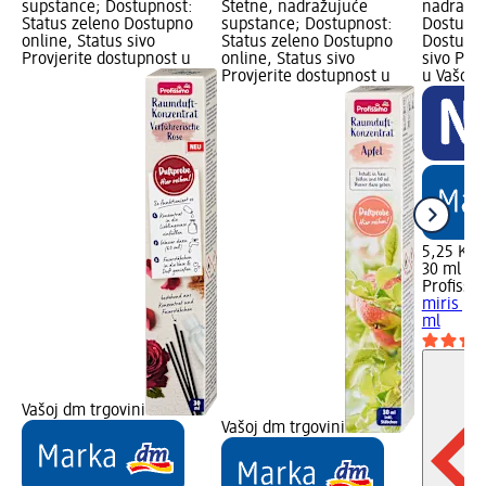
supstance; Dostupnost:
Štetne, nadražujuće
nadražuj
Status zeleno Dostupno
supstance; Dostupnost:
Dostupno
online, Status sivo
Status zeleno Dostupno
Dostupno
Provjerite dostupnost u
online, Status sivo
sivo Pro
Provjerite dostupnost u
u Vašoj 
5,25 KM
30 ml (1
Profissi
miris pro
ml
Vašoj dm trgovini
Vašoj dm trgovini