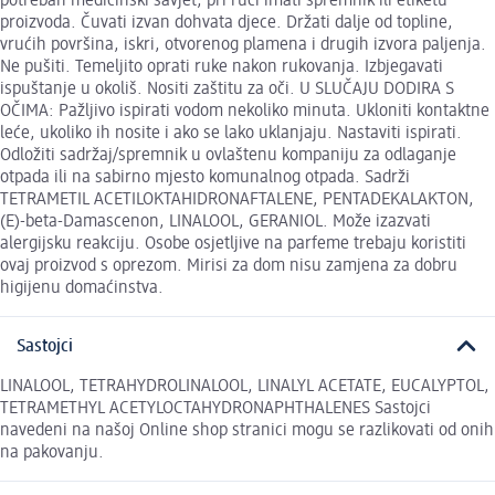
potreban medicinski savjet, pri ruci imati spremnik ili etiketu
proizvoda. Čuvati izvan dohvata djece. Držati dalje od topline,
vrućih površina, iskri, otvorenog plamena i drugih izvora paljenja.
Ne pušiti. Temeljito oprati ruke nakon rukovanja. Izbjegavati
ispuštanje u okoliš. Nositi zaštitu za oči. U SLUČAJU DODIRA S
OČIMA: Pažljivo ispirati vodom nekoliko minuta. Ukloniti kontaktne
leće, ukoliko ih nosite i ako se lako uklanjaju. Nastaviti ispirati.
Odložiti sadržaj/spremnik u ovlaštenu kompaniju za odlaganje
otpada ili na sabirno mjesto komunalnog otpada. Sadrži
TETRAMETIL ACETILOKTAHIDRONAFTALENE, PENTADEKALAKTON,
(E)-beta-Damascenon, LINALOOL, GERANIOL. Može izazvati
alergijsku reakciju. Osobe osjetljive na parfeme trebaju koristiti
ovaj proizvod s oprezom. Mirisi za dom nisu zamjena za dobru
higijenu domaćinstva.
Sastojci
LINALOOL, TETRAHYDROLINALOOL, LINALYL ACETATE, EUCALYPTOL,
TETRAMETHYL ACETYLOCTAHYDRONAPHTHALENES Sastojci
navedeni na našoj Online shop stranici mogu se razlikovati od onih
na pakovanju.