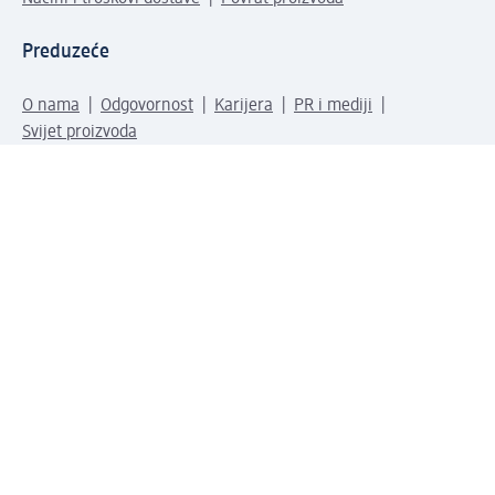
Preduzeće
O nama
Odgovornost
Karijera
PR i mediji
Svijet proizvoda
dm Svijet
Načini plaćanja