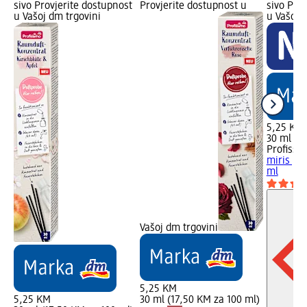
sivo Provjerite dostupnost
Provjerite dostupnost u
sivo Pro
u Vašoj dm trgovini
u Vašoj 
5,25 KM
30 ml (1
Profissi
miris pro
ml
Vašoj dm trgovini
5,25 KM
5,25 KM
30 ml (17,50 KM za 100 ml)