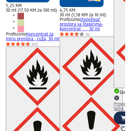
5,25 KM
30 ml (17,50 KM za 100 ml)
4,75 KM
30 ml (1,58 KM za 10 ml)
Profissimo
Osvježivač
prostora sa štapićima-
koncentrat,..., 30 ml
Profissimo
Koncentrat za
(3)
miris prostora - ruža, 30 ml
(52)
Dostu
Provjeri
Vašoj dm