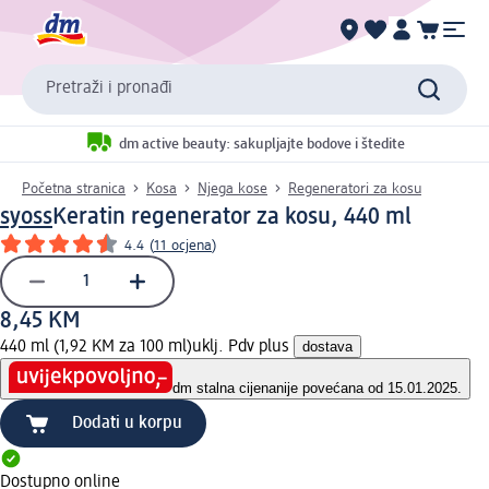
Pretraži i pronađi
dm active beauty: sakupljajte bodove i štedite
Početna stranica
Kosa
Njega kose
Regeneratori za kosu
syoss
Keratin regenerator za kosu, 440 ml
4.4
(
11 ocjena
)
8,45 KM
440 ml (1,92 KM za 100 ml)
uklj. Pdv plus
dostava
dm stalna cijena
nije povećana od 15.01.2025.
Dodati u korpu
Dostupno online