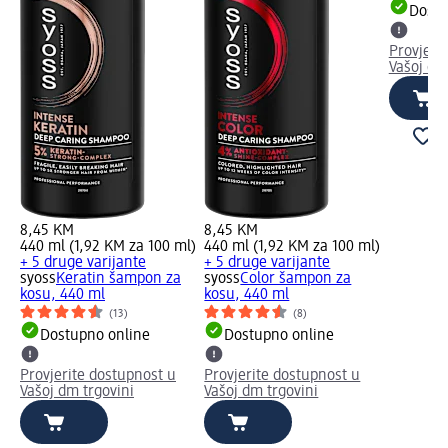
Dostu
Provjeri
Vašoj dm
8,45 KM
8,45 KM
440 ml (1,92 KM za 100 ml)
440 ml (1,92 KM za 100 ml)
+ 5 druge varijante
+ 5 druge varijante
syoss
Keratin šampon za
syoss
Color šampon za
kosu, 440 ml
kosu, 440 ml
(13)
(8)
Dostupno online
Dostupno online
Provjerite dostupnost u
Provjerite dostupnost u
Vašoj dm trgovini
Vašoj dm trgovini