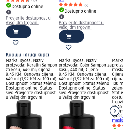
(13)
(9)
Dostupno online
Dostupno online
Provjerite dostupnost u
Vašoj dm trgovini
Provjerite dostupnost u
Vašoj dm trgovini
Kupuju i drugi kupci
Marka: syoss; Naziv
Marka: syoss; Naziv
Marka: s
proizvoda: Keratin šampon
proizvoda: Color šampon za
proizvod
za kosu, 440 ml; Cijena:
kosu, 440 ml; Cijena:
maska za
8,45 KM; Osnovna cijena:
8,45 KM; Osnovna cijena:
Cijena: 
440 ml (1,92 KM za 100 ml);
440 ml (1,92 KM za 100 ml);
cijena: 
Dostupnost: Status zeleno
Dostupnost: Status zeleno
100 ml);
Dostupno online, Status
Dostupno online, Status
zeleno D
sivo Provjerite dostupnost
sivo Provjerite dostupnost
Status si
u Vašoj dm trgovini
u Vašoj dm trgovini
dostupno
trgovini
10,45 K
400 ml (
syoss
Int
maska za