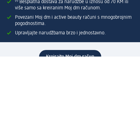
⁽¹⁾ Besplatna dostava za narudžbe u iznosu od 70 KM ili
više samo sa kreiranim Moj dm računom.
Povezani Moj dm i active beauty računi s mnogobrojnim
pogodnostima.
Upravljajte narudžbama brzo i jednostavno.
Kreirajte Moj dm račun
Pomoć
Programi i usluge
dm služba za korisnike
Načini i troškovi dostave
Povrat proizvoda
Preduzeće
O nama
Odgovornost
Karijera
PR i mediji
Svijet proizvoda