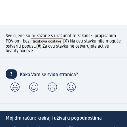
Sve cijene su prikazane s uračunatim zakonski propisanim
PDV-om, bez
troškova dostave
(§) Na ovu stavku nije moguće
ostvariti popust.
(#) Za ovu stavku ne ostvarujete active
beauty bodove.
Kako Vam se sviđa stranica?
Moj dm račun: kreiraj i uživaj u pogodnostima