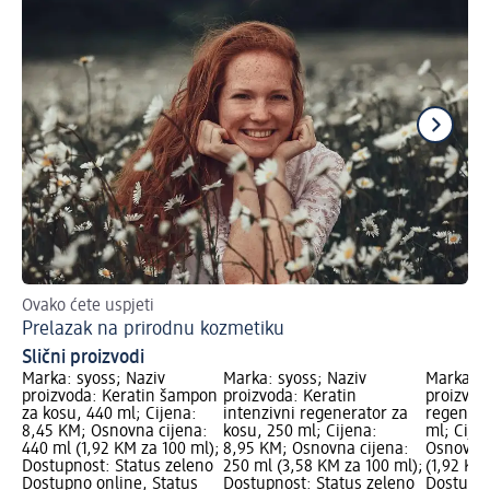
Ovako ćete uspjeti
Ovi
Prelazak na prirodnu kozmetiku
Nj
Slični proizvodi
Marka: syoss; Naziv
Marka: syoss; Naziv
Marka: s
proizvoda: Keratin šampon
proizvoda: Keratin
proizvod
za kosu, 440 ml; Cijena:
intenzivni regenerator za
regenera
8,45 KM; Osnovna cijena:
kosu, 250 ml; Cijena:
ml; Cije
440 ml (1,92 KM za 100 ml);
8,95 KM; Osnovna cijena:
Osnovna 
Dostupnost: Status zeleno
250 ml (3,58 KM za 100 ml);
(1,92 KM
Dostupno online, Status
Dostupnost: Status zeleno
Dostupno