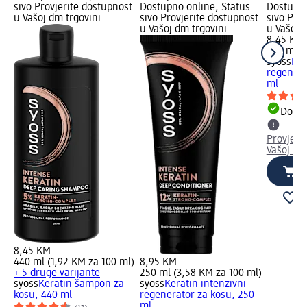
sivo Provjerite dostupnost
Dostupno online, Status
Dostupno
u Vašoj dm trgovini
sivo Provjerite dostupnost
sivo Pro
u Vašoj dm trgovini
u Vašoj 
8,45 KM
440 ml (
syoss
Rep
regenera
ml
Dostu
Provjeri
Vašoj dm
8,45 KM
440 ml (1,92 KM za 100 ml)
8,95 KM
+ 5 druge varijante
250 ml (3,58 KM za 100 ml)
syoss
Keratin šampon za
syoss
Keratin intenzivni
kosu, 440 ml
regenerator za kosu, 250
ml