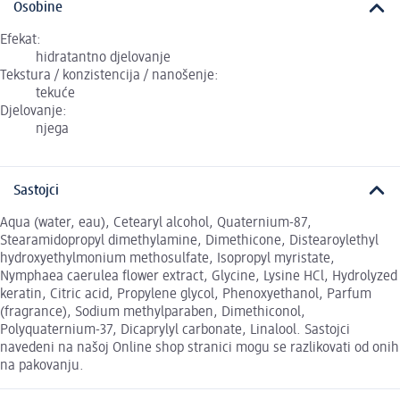
Osobine
Efekat:
hidratantno djelovanje
Tekstura / konzistencija / nanošenje:
tekuće
Djelovanje:
njega
Sastojci
Aqua (water, eau), Cetearyl alcohol, Quaternium-87,
Stearamidopropyl dimethylamine, Dimethicone, Distearoylethyl
hydroxyethylmonium methosulfate, Isopropyl myristate,
Nymphaea caerulea flower extract, Glycine, Lysine HCl, Hydrolyzed
keratin, Citric acid, Propylene glycol, Phenoxyethanol, Parfum
(fragrance), Sodium methylparaben, Dimethiconol,
Polyquaternium-37, Dicaprylyl carbonate, Linalool. Sastojci
navedeni na našoj Online shop stranici mogu se razlikovati od onih
na pakovanju.